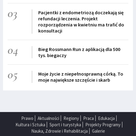
03
Pacjentki z endometriozą doczekają się
refundacji leczenia. Projekt
rozporządzenia w kwietniu ma trafić do
konsultacji
04
Bieg Rossmann Run z aplikacją dla 500
tys. biegaczy
05
Moje życie z niepełnosprawną córką. To
moje największe szczęście i skarb
Prawo
Aktualności
Regiony
Praca
Edukacja
Kultura i Sztuka
Sport i turystyka
Projekty Programy
Nauka, Zdrowie i Rehabilitacja
Galerie