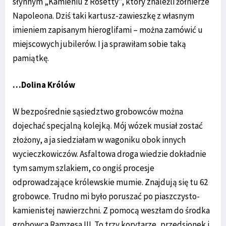
słynnym „Kamieniu z Rosetty”, który znaleźli żołnierze
Napoleona. Dziś taki kartusz-zawieszkę z własnym
imieniem zapisanym hieroglifami – można zamówić u
miejscowych jubilerów. I ja sprawiłam sobie taką
pamiątkę.
…Dolina Królów
W bezpośrednie sąsiedztwo grobowców można
dojechać specjalną kolejką. Mój wózek musiał zostać
złożony, a ja siedziałam w wagoniku obok innych
wycieczkowiczów. Asfaltowa droga wiedzie dokładnie
tym samym szlakiem, co ongiś procesje
odprowadzające królewskie mumie. Znajdują się tu 62
grobowce. Trudno mi było poruszać po piaszczysto-
kamienistej nawierzchni. Z pomocą weszłam do środka
grobowca Ramzesa III. To trzy korytarze, przedsionek i