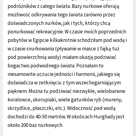
podróżników z całego świata. Bazy nurkowe oferują
możliwość odkrywania tego świata zarówno przez
doświadczonych nurków, jak i tych, którzy chcą
ponurkować rekreacyjnie. W czasie moich poprzednich
pobytów w Egipcie kilkakrotnie schodziłam pod wodę i
w czasie snurkowania (pływanie w masce z fajką tuż
pod powierzchnią wody) miałam okazję podziwiać
bogactwo podwodnego świata. Poznałam to
niesamowite uczucie jedności i harmonii, jakiego się
doświadcza w zetknięciu z tym wszechogarniającym
pięknem. Można tu podziwiać niezwykłe, wielobarwne
koralowce, skorupiaki, wiele gatunków ryb (mureny,
skrzydlice, płaszczki, etc.). Widoczność pod wodą
dochodzi do 40-50 metrów. W okolicach Hurghady jest
około 200 baz nurkowych.