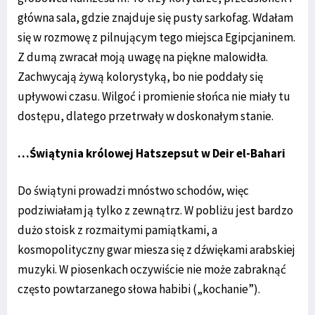
główna sala, gdzie znajduje się pusty sarkofag. Wdałam
się w rozmowę z pilnującym tego miejsca Egipcjaninem.
Z dumą zwracał moją uwagę na piękne malowidła.
Zachwycają żywą kolorystyką, bo nie poddały się
upływowi czasu. Wilgoć i promienie słońca nie miały tu
dostępu, dlatego przetrwały w doskonałym stanie.
…Świątynia królowej Hatszepsut w Deir el-Bahari
Do świątyni prowadzi mnóstwo schodów, więc
podziwiałam ją tylko z zewnątrz. W pobliżu jest bardzo
dużo stoisk z rozmaitymi pamiątkami, a
kosmopolityczny gwar miesza się z dźwiękami arabskiej
muzyki. W piosenkach oczywiście nie może zabraknąć
często powtarzanego słowa habibi („kochanie”).