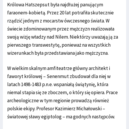
Królowa Hatszepsut była najdłużej panującym
faraonem-kobietą. Przez 20 lat potrafiła skutecznie
rządzić jednym z mocarstw ówczesnego świata. W
świecie zdominowanym przez mężczyzn realizowała
swoją wizję władzy nad Nilem. Niektórzy uważają ją za
pierwszego transwestytę, ponieważ na wszystkich
wizerunkach była przedstawiana jako mężczyzna.
W wielkim skalnym amfiteatrze główny architekt i
faworyt królowej – Senenmut zbudował dla niej w
latach 1498-1483 p.n.e. wspaniałą świątynię, która
niemal stapia się ze zboczem, o który się opiera. Prace
archeologiczne w tym regionie prowadzą również
polskie ekipy. Profesor Kazimierz Michałowski –
światowej sławy egiptolog – ma godnych następców.