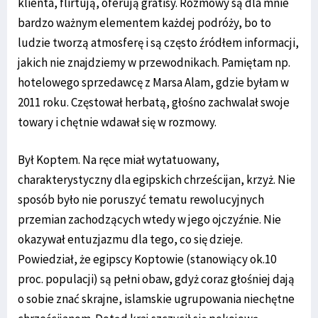
klienta, flirtują, oferują gratisy. Rozmowy są dla mnie
bardzo ważnym elementem każdej podróży, bo to
ludzie tworzą atmosferę i są często źródłem informacji,
jakich nie znajdziemy w przewodnikach. Pamiętam np.
hotelowego sprzedawcę z Marsa Alam, gdzie byłam w
2011 roku. Częstował herbatą, głośno zachwalał swoje
towary i chętnie wdawał się w rozmowy.
Był Koptem. Na ręce miał wytatuowany,
charakterystyczny dla egipskich chrześcijan, krzyż. Nie
sposób było nie poruszyć tematu rewolucyjnych
przemian zachodzących wtedy w jego ojczyźnie. Nie
okazywał entuzjazmu dla tego, co się dzieje.
Powiedział, że egipscy Koptowie (stanowiący ok.10
proc. populacji) są pełni obaw, gdyż coraz głośniej dają
o sobie znać skrajne, islamskie ugrupowania niechętne