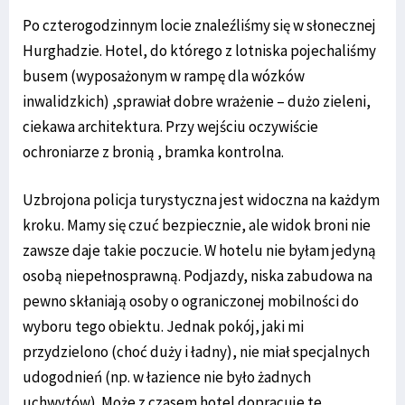
Po czterogodzinnym locie znaleźliśmy się w słonecznej
Hurghadzie. Hotel, do którego z lotniska pojechaliśmy
busem (wyposażonym w rampę dla wózków
inwalidzkich) ,sprawiał dobre wrażenie – dużo zieleni,
ciekawa architektura. Przy wejściu oczywiście
ochroniarze z bronią , bramka kontrolna.
Uzbrojona policja turystyczna jest widoczna na każdym
kroku. Mamy się czuć bezpiecznie, ale widok broni nie
zawsze daje takie poczucie. W hotelu nie byłam jedyną
osobą niepełnosprawną. Podjazdy, niska zabudowa na
pewno skłaniają osoby o ograniczonej mobilności do
wyboru tego obiektu. Jednak pokój, jaki mi
przydzielono (choć duży i ładny), nie miał specjalnych
udogodnień (np. w łazience nie było żadnych
uchwytów). Może z czasem hotel dopracuje te