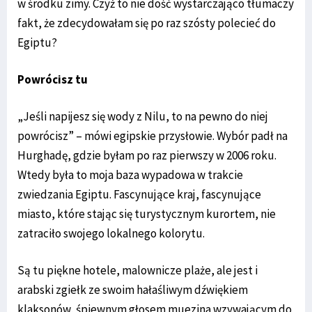
w środku zimy. Czyż to nie dość wystarczająco tłumaczy
fakt, że zdecydowałam się po raz szósty polecieć do
Egiptu?
Powrócisz tu
„Jeśli napijesz się wody z Nilu, to na pewno do niej
powrócisz” – mówi egipskie przysłowie. Wybór padł na
Hurghadę, gdzie byłam po raz pierwszy w 2006 roku.
Wtedy była to moja baza wypadowa w trakcie
zwiedzania Egiptu. Fascynujące kraj, fascynujące
miasto, które stając się turystycznym kurortem, nie
zatraciło swojego lokalnego kolorytu.
Są tu piękne hotele, malownicze plaże, ale jest i
arabski zgiełk ze swoim hałaśliwym dźwiękiem
klaksonów, śpiewnym głosem muezina wzywającym do