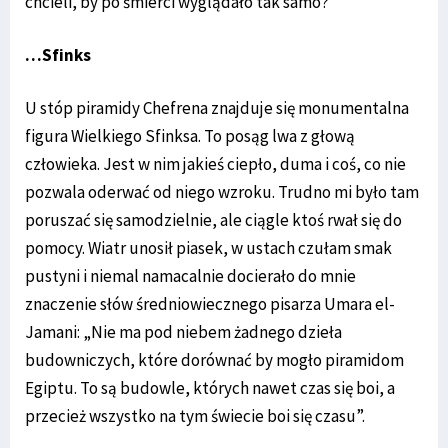
chcieli, by po śmierci wyglądało tak samo?
…Sfinks
U stóp piramidy Chefrena znajduje się monumentalna
figura Wielkiego Sfinksa. To posąg lwa z głową
człowieka. Jest w nim jakieś ciepło, duma i coś, co nie
pozwala oderwać od niego wzroku. Trudno mi było tam
poruszać się samodzielnie, ale ciągle ktoś rwał się do
pomocy. Wiatr unosił piasek, w ustach czułam smak
pustyni i niemal namacalnie docierało do mnie
znaczenie słów średniowiecznego pisarza Umara el-
Jamani: „Nie ma pod niebem żadnego dzieła
budowniczych, które dorównać by mogło piramidom
Egiptu. To są budowle, których nawet czas się boi, a
przecież wszystko na tym świecie boi się czasu”.