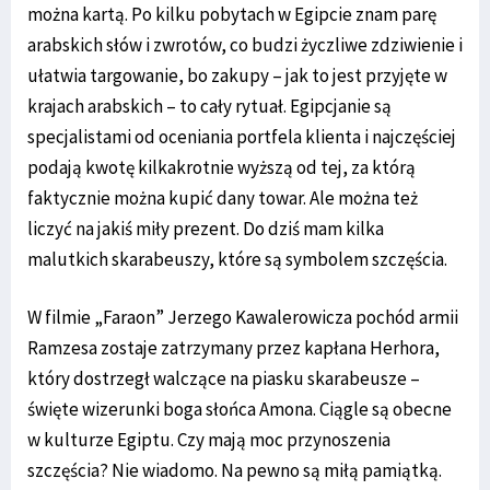
można kartą. Po kilku pobytach w Egipcie znam parę
arabskich słów i zwrotów, co budzi życzliwe zdziwienie i
ułatwia targowanie, bo zakupy – jak to jest przyjęte w
krajach arabskich – to cały rytuał. Egipcjanie są
specjalistami od oceniania portfela klienta i najczęściej
podają kwotę kilkakrotnie wyższą od tej, za którą
faktycznie można kupić dany towar. Ale można też
liczyć na jakiś miły prezent. Do dziś mam kilka
malutkich skarabeuszy, które są symbolem szczęścia.
W filmie „Faraon” Jerzego Kawalerowicza pochód armii
Ramzesa zostaje zatrzymany przez kapłana Herhora,
który dostrzegł walczące na piasku skarabeusze –
święte wizerunki boga słońca Amona. Ciągle są obecne
w kulturze Egiptu. Czy mają moc przynoszenia
szczęścia? Nie wiadomo. Na pewno są miłą pamiątką.