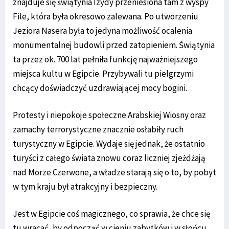
znajduje się świątynia Izydy przeniesiona tam z wyspy
File, która była okresowo zalewana. Po utworzeniu
Jeziora Nasera była to jedyna możliwość ocalenia
monumentalnej budowli przed zatopieniem. Świątynia
ta przez ok. 700 lat pełniła funkcję najważniejszego
miejsca kultu w Egipcie. Przybywali tu pielgrzymi
chcący doświadczyć uzdrawiającej mocy bogini.
Protesty i niepokoje społeczne Arabskiej Wiosny oraz
zamachy terrorystyczne znacznie osłabiły ruch
turystyczny w Egipcie. Wydaje się jednak, że ostatnio
turyści z całego świata znowu coraz liczniej zjeżdżają
nad Morze Czerwone, a władze starają się o to, by pobyt
w tym kraju był atrakcyjny i bezpieczny.
Jest w Egipcie coś magicznego, co sprawia, że chce się
tu wracać, by odpocząć w cieniu zabytków i w słońcu