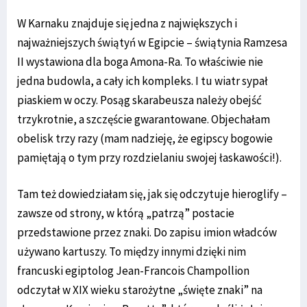
W Karnaku znajduje się jedna z największych i
najważniejszych świątyń w Egipcie – świątynia Ramzesa
II wystawiona dla boga Amona-Ra. To właściwie nie
jedna budowla, a cały ich kompleks. I tu wiatr sypał
piaskiem w oczy. Posąg skarabeusza należy obejść
trzykrotnie, a szczęście gwarantowane. Objechałam
obelisk trzy razy (mam nadzieję, że egipscy bogowie
pamiętają o tym przy rozdzielaniu swojej łaskawości!).
Tam też dowiedziałam się, jak się odczytuje hieroglify –
zawsze od strony, w którą „patrzą” postacie
przedstawione przez znaki. Do zapisu imion władców
używano kartuszy. To między innymi dzięki nim
francuski egiptolog Jean-Francois Champollion
odczytał w XIX wieku starożytne „święte znaki” na