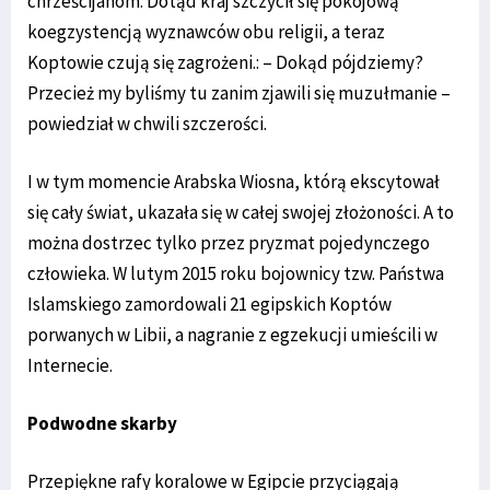
chrześcijanom. Dotąd kraj szczycił się pokojową
koegzystencją wyznawców obu religii, a teraz
Koptowie czują się zagrożeni.: – Dokąd pójdziemy?
Przecież my byliśmy tu zanim zjawili się muzułmanie –
powiedział w chwili szczerości.
I w tym momencie Arabska Wiosna, którą ekscytował
się cały świat, ukazała się w całej swojej złożoności. A to
można dostrzec tylko przez pryzmat pojedynczego
człowieka. W lutym 2015 roku bojownicy tzw. Państwa
Islamskiego zamordowali 21 egipskich Koptów
porwanych w Libii, a nagranie z egzekucji umieścili w
Internecie.
Podwodne skarby
Przepiękne rafy koralowe w Egipcie przyciągają