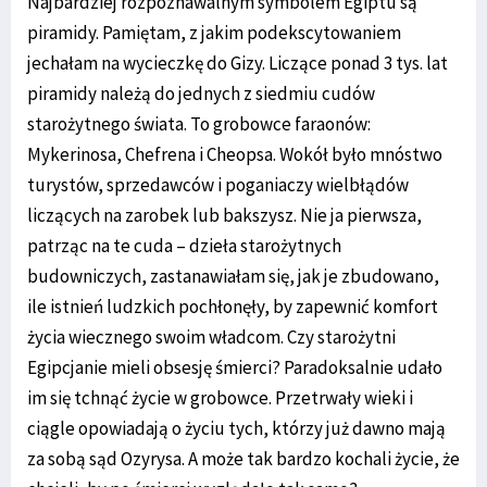
Najbardziej rozpoznawalnym symbolem Egiptu są
piramidy. Pamiętam, z jakim podekscytowaniem
jechałam na wycieczkę do Gizy. Liczące ponad 3 tys. lat
piramidy należą do jednych z siedmiu cudów
starożytnego świata. To grobowce faraonów:
Mykerinosa, Chefrena i Cheopsa. Wokół było mnóstwo
turystów, sprzedawców i poganiaczy wielbłądów
liczących na zarobek lub bakszysz. Nie ja pierwsza,
patrząc na te cuda – dzieła starożytnych
budowniczych, zastanawiałam się, jak je zbudowano,
ile istnień ludzkich pochłonęły, by zapewnić komfort
życia wiecznego swoim władcom. Czy starożytni
Egipcjanie mieli obsesję śmierci? Paradoksalnie udało
im się tchnąć życie w grobowce. Przetrwały wieki i
ciągle opowiadają o życiu tych, którzy już dawno mają
za sobą sąd Ozyrysa. A może tak bardzo kochali życie, że