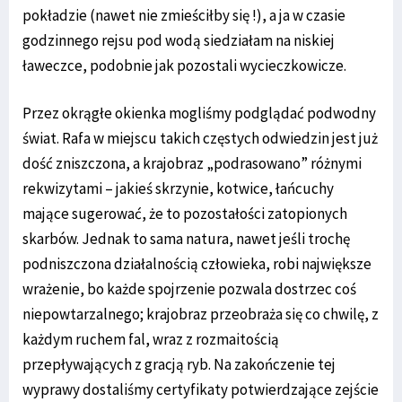
pokładzie (nawet nie zmieściłby się !), a ja w czasie
godzinnego rejsu pod wodą siedziałam na niskiej
ławeczce, podobnie jak pozostali wycieczkowicze.
Przez okrągłe okienka mogliśmy podglądać podwodny
świat. Rafa w miejscu takich częstych odwiedzin jest już
dość zniszczona, a krajobraz „podrasowano” różnymi
rekwizytami – jakieś skrzynie, kotwice, łańcuchy
mające sugerować, że to pozostałości zatopionych
skarbów. Jednak to sama natura, nawet jeśli trochę
podniszczona działalnością człowieka, robi największe
wrażenie, bo każde spojrzenie pozwala dostrzec coś
niepowtarzalnego; krajobraz przeobraża się co chwilę, z
każdym ruchem fal, wraz z rozmaitością
przepływających z gracją ryb. Na zakończenie tej
wyprawy dostaliśmy certyfikaty potwierdzające zejście