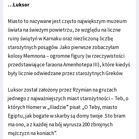
…Luksor
Miasto to nazywane jest często największym muzeum
świata na świeżym powietrzu, ze względu na liczne
ruiny świątyń w Karnaku oraz niezliczoną liczbę
starożytnych posągów. Jako pierwsze zobaczyłam
kolosy Memnona – ogromne figury (w rzeczywistości
przedstawiające faraona Amenhotepa III), które kiedyś
były licznie odwiedzane przez starożytnych Greków.
Luksor został założony przez Rzymian na gruzach
jednego z najważniejszych miast starożytności – Teb, o
których Homer w „Iliadzie” pisał: „O Teby, miasto
Egiptu, jak bogate w skarby są domy twoje .Sto bram
ma ono, a z każdej na bój wyrusza 200 zbrojnych
mężczyzn na koniach”.