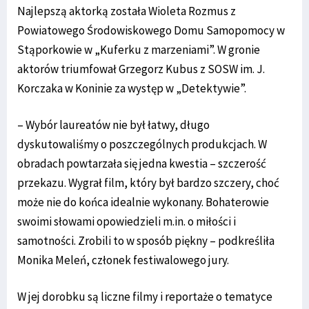
Najlepszą aktorką została Wioleta Rozmus z
Powiatowego Środowiskowego Domu Samopomocy w
Stąporkowie w „Kuferku z marzeniami”. W gronie
aktorów triumfował Grzegorz Kubus z SOSW im. J.
Korczaka w Koninie za występ w „Detektywie”.
– Wybór laureatów nie był łatwy, długo
dyskutowaliśmy o poszczególnych produkcjach. W
obradach powtarzała się jedna kwestia – szczerość
przekazu. Wygrał film, który był bardzo szczery, choć
może nie do końca idealnie wykonany. Bohaterowie
swoimi słowami opowiedzieli m.in. o miłości i
samotności. Zrobili to w sposób piękny – podkreśliła
Monika Meleń, członek festiwalowego jury.
W jej dorobku są liczne filmy i reportaże o tematyce