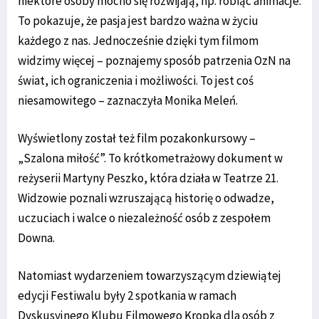
niektóre osoby mocno się rozwijają, np. robiąc animacje.
To pokazuje, że pasja jest bardzo ważna w życiu
każdego z nas. Jednocześnie dzięki tym filmom
widzimy więcej – poznajemy sposób patrzenia OzN na
świat, ich ograniczenia i możliwości. To jest coś
niesamowitego – zaznaczyła Monika Meleń.
Wyświetlony został też film pozakonkursowy –
„Szalona miłość”. To krótkometrażowy dokument w
reżyserii Martyny Peszko, która działa w Teatrze 21.
Widzowie poznali wzruszającą historię o odwadze,
uczuciach i walce o niezależność osób z zespołem
Downa.
Natomiast wydarzeniem towarzyszącym dziewiątej
edycji Festiwalu były 2 spotkania w ramach
Dyskusyjnego Klubu Filmowego Kropka dla osób z