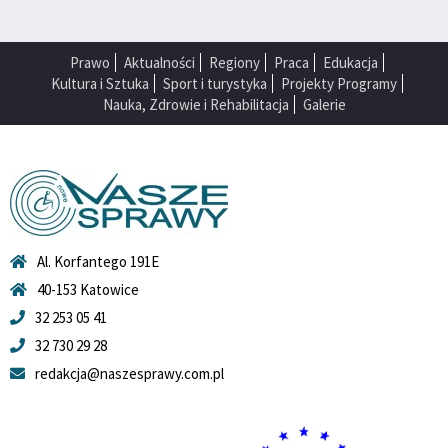
Prawo
Aktualności
Regiony
Praca
Edukacja
Kultura i Sztuka
Sport i turystyka
Projekty Programy
Nauka, Zdrowie i Rehabilitacja
Galerie
Al. Korfantego 191E
40-153 Katowice
32 253 05 41
32 730 29 28
redakcja@naszesprawy.com.pl