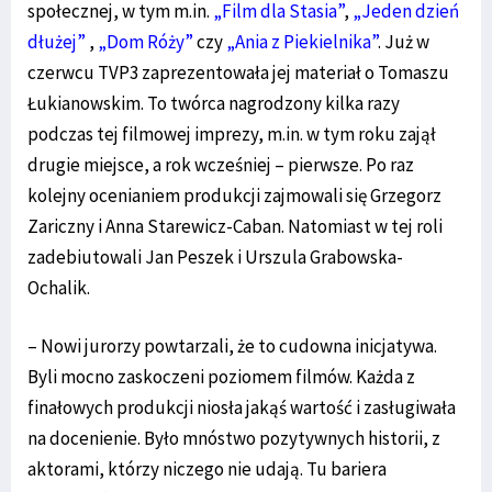
społecznej, w tym m.in.
„Film dla Stasia”
,
„Jeden dzień
dłużej”
,
„Dom Róży”
czy
„Ania z Piekielnika”
. Już w
czerwcu TVP3 zaprezentowała jej materiał o Tomaszu
Łukianowskim. To twórca nagrodzony kilka razy
podczas tej filmowej imprezy, m.in. w tym roku zajął
drugie miejsce, a rok wcześniej – pierwsze. Po raz
kolejny ocenianiem produkcji zajmowali się Grzegorz
Zariczny i Anna Starewicz-Caban. Natomiast w tej roli
zadebiutowali Jan Peszek i Urszula Grabowska-
Ochalik.
– Nowi jurorzy powtarzali, że to cudowna inicjatywa.
Byli mocno zaskoczeni poziomem filmów. Każda z
finałowych produkcji niosła jakąś wartość i zasługiwała
na docenienie. Było mnóstwo pozytywnych historii, z
aktorami, którzy niczego nie udają. Tu bariera