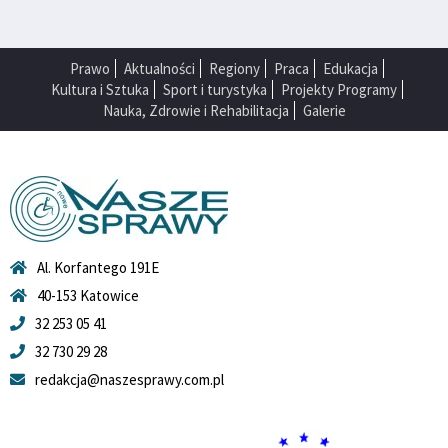
Prawo
Aktualności
Regiony
Praca
Edukacja
Kultura i Sztuka
Sport i turystyka
Projekty Programy
Nauka, Zdrowie i Rehabilitacja
Galerie
Al. Korfantego 191E
40-153 Katowice
32 253 05 41
32 730 29 28
redakcja@naszesprawy.com.pl