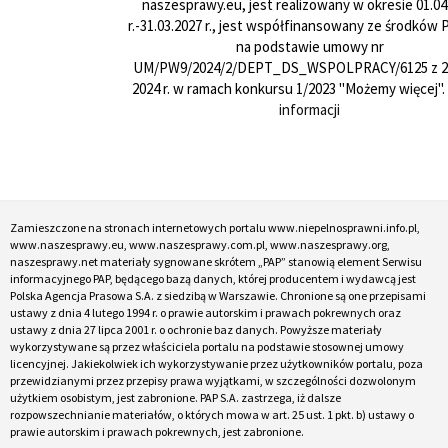
naszesprawy.eu, jest realizowany w okresie 01.04
r.-31.03.2027 r., jest współfinansowany ze środków
na podstawie umowy nr
UM/PW9/2024/2/DEPT_DS_WSPOLPRACY/6125 z 24
2024 r. w ramach konkursu 1/2023 "Możemy więcej".
informacji
Zamieszczone na stronach internetowych portalu www.niepelnosprawni.info.pl,
www.naszesprawy.eu, www.naszesprawy.com.pl, www.naszesprawy.org,
naszesprawy.net materiały sygnowane skrótem „PAP” stanowią element Serwisu
informacyjnego PAP, będącego bazą danych, której producentem i wydawcą jest
Polska Agencja Prasowa S.A. z siedzibą w Warszawie. Chronione są one przepisami
ustawy z dnia 4 lutego 1994 r. o prawie autorskim i prawach pokrewnych oraz
ustawy z dnia 27 lipca 2001 r. o ochronie baz danych. Powyższe materiały
wykorzystywane są przez właściciela portalu na podstawie stosownej umowy
licencyjnej. Jakiekolwiek ich wykorzystywanie przez użytkowników portalu, poza
przewidzianymi przez przepisy prawa wyjątkami, w szczególności dozwolonym
użytkiem osobistym, jest zabronione. PAP S.A. zastrzega, iż dalsze
rozpowszechnianie materiałów, o których mowa w art. 25 ust. 1 pkt. b) ustawy o
prawie autorskim i prawach pokrewnych, jest zabronione.