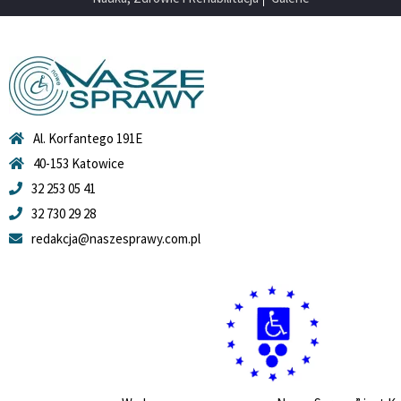
Al. Korfantego 191E
40-153 Katowice
32 253 05 41
32 730 29 28
redakcja@naszesprawy.com.pl