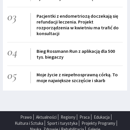
03
Pacjentki z endometriozą doczekają się
refundacji leczenia. Projekt
rozporządzenia w kwietniu ma trafić do
konsultacji
04
Bieg Rossmann Run z aplikacją dla 500
tys. biegaczy
05
Moje życie z niepełnosprawną córką. To
moje największe szczęście i skarb
Prawo
Aktualności
Regiony
Praca
Edukacja
Kultura i Sztuka
Sport i turystyka
Projekty Programy
Nauka, Zdrowie i Rehabilitacja
Galerie