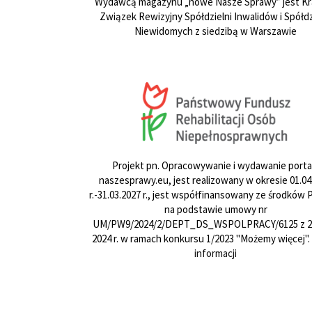
Wydawcą magazynu „nowe Nasze Sprawy” jest Kr
Związek Rewizyjny Spółdzielni Inwalidów i Spółdz
Niewidomych z siedzibą w Warszawie
Projekt pn. Opracowywanie i wydawanie porta
naszesprawy.eu, jest realizowany w okresie 01.04
r.-31.03.2027 r., jest współfinansowany ze środków
na podstawie umowy nr
UM/PW9/2024/2/DEPT_DS_WSPOLPRACY/6125 z 24
2024 r. w ramach konkursu 1/2023 "Możemy więcej".
informacji