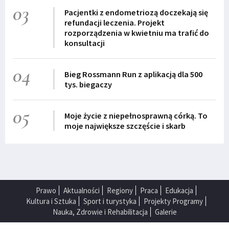
03
Pacjentki z endometriozą doczekają się
refundacji leczenia. Projekt
rozporządzenia w kwietniu ma trafić do
konsultacji
04
Bieg Rossmann Run z aplikacją dla 500
tys. biegaczy
05
Moje życie z niepełnosprawną córką. To
moje największe szczęście i skarb
Prawo
Aktualności
Regiony
Praca
Edukacja
Kultura i Sztuka
Sport i turystyka
Projekty Programy
Nauka, Zdrowie i Rehabilitacja
Galerie