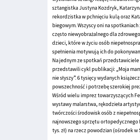
sztangistka Justyna Kozdryk, Katarzyn
rekordzistka w pchnięciu kulą oraz Kat
biegowym. Wszyscy oni na spotkaniach 
często niewyobrażalnego dla zdrowego,
dzieci, które w życiu osób niepełnospr
spełnienia motywują ich do pokonywani
Na jednym ze spotkań przedstawiciele
przedstawili cykl publikacji: „Moja ma
nie słyszy”. 6 tysięcy wydanych książ
powszechność i potrzebę szerokiej prez
Wśród wielu imprez towarzyszących Fes
wystawy malarstwa, rękodzieła artysty
twórczości środowisk osób z niepełnosp
najnowszego sprzętu ortopedycznego f
tys. zł) na rzecz powodzian (ośrodek w