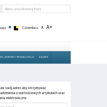
A+
A
Czcionka
rast
A-
KA, ZDROWIE I REHABILITACJA
GALERIE
aw swój adres aby otrzymywać
adomienia o wartościowych artykułach oraz
nia elektroniczne