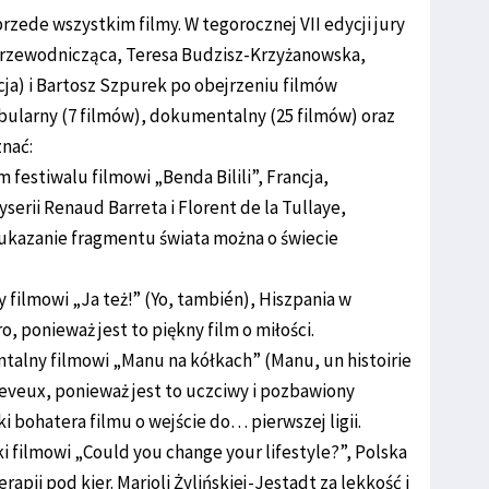
przede wszystkim filmy. W tegorocznej VII edycji jury
 przewodnicząca, Teresa Budzisz-Krzyżanowska,
cja) i Bartosz Szpurek po obejrzeniu filmów
abularny (7 filmów), dokumentalny (25 filmów) oraz
znać:
m festiwalu filmowi „Benda Bilili”, Francja,
rii Renaud Barreta i Florent de la Tullaye,
ukazanie fragmentu świata można o świecie
y filmowi „Ja też!” (Yo, también), Hiszpania w
ro, ponieważ jest to piękny film o miłości.
talny filmowi „Manu na kółkach” (Manu, un histoirie
 Deveux, ponieważ jest to uczciwy i pozbawiony
 bohatera filmu o wejście do… pierwszej ligii.
i filmowi „Could you change your lifestyle?”, Polska
apii pod kier. Marioli Żylińskiej-Jestadt za lekkość i