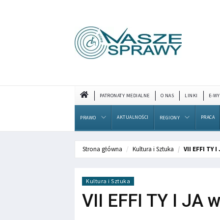
PATRONATY MEDIALNE
O NAS
LINKI
E-WY
AKTUALNOŚCI
PRACA
PRAWO
REGIONY
Strona główna
Kultura i Sztuka
VII EFFI TY 
Kultura i Sztuka
VII EFFI TY I JA 