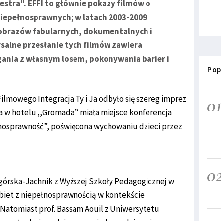
stra". EFFI to głównie pokazy filmów o
niepełnosprawnych; w latach 2003-2009
obrazów fabularnych, dokumentalnych i
salne przesłanie tych filmów zawiera
ania z własnym losem, pokonywania barier i
Pop
0
ilmowego Integracja Ty i Ja odbyło się szereg imprez
ia w hotelu ,,Gromada” miała miejsce konferencja
łnosprawność”, poświęcona wychowaniu dzieci przez
0
górska-Jachnik z Wyższej Szkoły Pedagogicznej w
biet z niepełnosprawnością w kontekście
 Natomiast prof. Bassam Aouil z Uniwersytetu