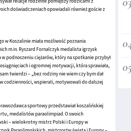
0
sywał relacje rodzinne pomiędzy rodzicami z
woich doświadczeniach opowiadali również goście z
0
o w Koszalinie miała możliwość poznania
ich m.in. Ryszard Fornalczyk medalista igrzysk
ta w podnoszeniu ciężarów, który na spotkanie przybył
0
osiągnięciach i ogromnej motywacji, która sprawiała,
ak sam twierdzi – „bez rodziny nie wiem czy bym dał
 w codzienności, wspierali, motywowali do dalszej
prawozdawca sportowy przedstawiał koszalińskiej
rtu, medalistów paraolimpiad. O swoich
ski – wielokrotny mistrz Polski i Europy w
rzysk Paraolimpijskich, mistrzostw świata i Europy –