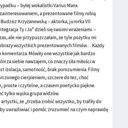
ypadku – byłej wokalistki Varius Manx.
 zainteresowaniem, a prezentowane filmy robią
a Budzisz Krzyżanowską – aktorka, jurorka VII
gracja Ty i Ja” dzieli się swoimi wrażeniami. –
zas, ale nie przypuszczałam, że tyle pożytku mi
 obrazy wszystkich prezentowanych filmów… Każdy
o komentarza. Mówiły one wszystkie jak bardzo
ni za siebie nawzajem, co znaczy siła miłości w
st izolacja, samotność, brak porozumienia. Filmy
arczonego cierpieniem, szczere do łez, choć
 proste i czytelne, a czasem poetycko piękne.
zeć tylko wąska grupa widzów.
rtystki, że „trzeba zrobić wszystko, by trafiły do
 żeby uwrażliwiać i pomóc zrozumieć na czym naprawdę