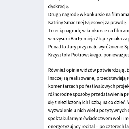
dyskrecję.
Drugą nagrodę w konkursie na film amat
Katriny Smacznej Fajesovej za prawdę.
Trzecią nagrodę w konkursie na film a
w reżyserii Bartłomieja Zbączyniaka za 
Ponadto Jury przyznało wyróżnienie Spe
Krzysztofa Piotrowskiego, ponieważ jest 
Również opinie widzów potwierdzają, że
Inaczej są realizowane, przedstawiają 
komentarzach po festiwalowych projekc
różnorodne sposoby przedstawienia p
się z niezliczoną ich liczbą na co dzień
wyzwolenie u nich wielu pozytywnych e
spektakularnym świadectwem woli i mo
energetyzujący recital – po czterech l