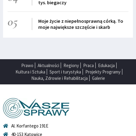
tys. biegaczy
05
Moje życie z niepełnosprawną córką. To
moje największe szczęście i skarb
Prawo
Aktualności
Regiony
Praca
Edukacja
Kultura i Sztuka
Sport i turystyka
Projekty Programy
Nauka, Zdrowie i Rehabilitacja
Galerie
Al. Korfantego 191E
40-153 Katowice