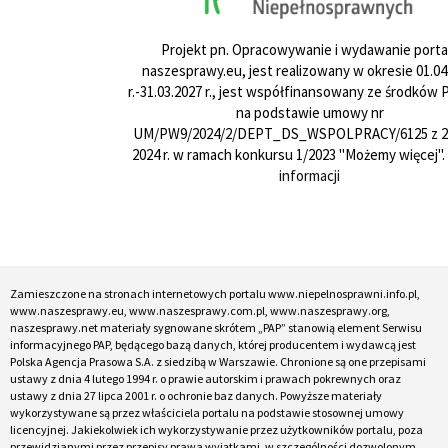
Projekt pn. Opracowywanie i wydawanie porta
naszesprawy.eu, jest realizowany w okresie 01.04
r.-31.03.2027 r., jest współfinansowany ze środków
na podstawie umowy nr
UM/PW9/2024/2/DEPT_DS_WSPOLPRACY/6125 z 24
2024 r. w ramach konkursu 1/2023 "Możemy więcej".
informacji
Zamieszczone na stronach internetowych portalu www.niepelnosprawni.info.pl,
www.naszesprawy.eu, www.naszesprawy.com.pl, www.naszesprawy.org,
naszesprawy.net materiały sygnowane skrótem „PAP” stanowią element Serwisu
informacyjnego PAP, będącego bazą danych, której producentem i wydawcą jest
Polska Agencja Prasowa S.A. z siedzibą w Warszawie. Chronione są one przepisami
ustawy z dnia 4 lutego 1994 r. o prawie autorskim i prawach pokrewnych oraz
ustawy z dnia 27 lipca 2001 r. o ochronie baz danych. Powyższe materiały
wykorzystywane są przez właściciela portalu na podstawie stosownej umowy
licencyjnej. Jakiekolwiek ich wykorzystywanie przez użytkowników portalu, poza
przewidzianymi przez przepisy prawa wyjątkami, w szczególności dozwolonym