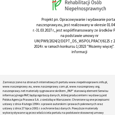
Projekt pn. Opracowywanie i wydawanie porta
naszesprawy.eu, jest realizowany w okresie 01.04
r.-31.03.2027 r., jest współfinansowany ze środków
na podstawie umowy nr
UM/PW9/2024/2/DEPT_DS_WSPOLPRACY/6125 z 24
2024 r. w ramach konkursu 1/2023 "Możemy więcej".
informacji
Zamieszczone na stronach internetowych portalu www.niepelnosprawni.info.pl,
www.naszesprawy.eu, www.naszesprawy.com.pl, www.naszesprawy.org,
naszesprawy.net materiały sygnowane skrótem „PAP” stanowią element Serwisu
informacyjnego PAP, będącego bazą danych, której producentem i wydawcą jest
Polska Agencja Prasowa S.A. z siedzibą w Warszawie. Chronione są one przepisami
ustawy z dnia 4 lutego 1994 r. o prawie autorskim i prawach pokrewnych oraz
ustawy z dnia 27 lipca 2001 r. o ochronie baz danych. Powyższe materiały
wykorzystywane są przez właściciela portalu na podstawie stosownej umowy