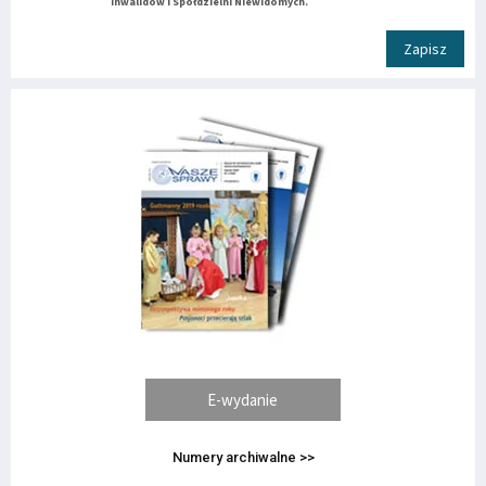
Inwalidów i Spółdzielni Niewidomych.
Zapisz
E-wydanie
Numery archiwalne >>