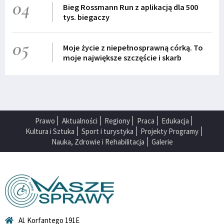
04
Bieg Rossmann Run z aplikacją dla 500
tys. biegaczy
05
Moje życie z niepełnosprawną córką. To
moje największe szczęście i skarb
Prawo
Aktualności
Regiony
Praca
Edukacja
Kultura i Sztuka
Sport i turystyka
Projekty Programy
Nauka, Zdrowie i Rehabilitacja
Galerie
Al. Korfantego 191E