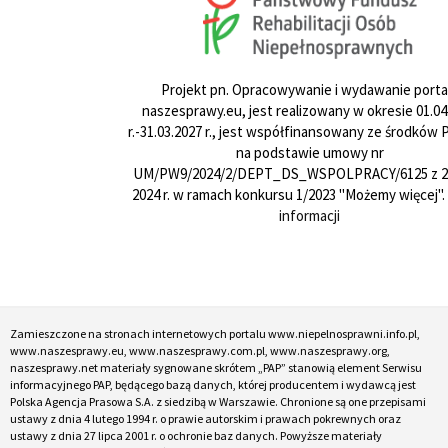
Projekt pn. Opracowywanie i wydawanie porta
naszesprawy.eu, jest realizowany w okresie 01.04
r.-31.03.2027 r., jest współfinansowany ze środków
na podstawie umowy nr
UM/PW9/2024/2/DEPT_DS_WSPOLPRACY/6125 z 24
2024 r. w ramach konkursu 1/2023 "Możemy więcej".
informacji
Zamieszczone na stronach internetowych portalu www.niepelnosprawni.info.pl,
www.naszesprawy.eu, www.naszesprawy.com.pl, www.naszesprawy.org,
naszesprawy.net materiały sygnowane skrótem „PAP” stanowią element Serwisu
informacyjnego PAP, będącego bazą danych, której producentem i wydawcą jest
Polska Agencja Prasowa S.A. z siedzibą w Warszawie. Chronione są one przepisami
ustawy z dnia 4 lutego 1994 r. o prawie autorskim i prawach pokrewnych oraz
ustawy z dnia 27 lipca 2001 r. o ochronie baz danych. Powyższe materiały