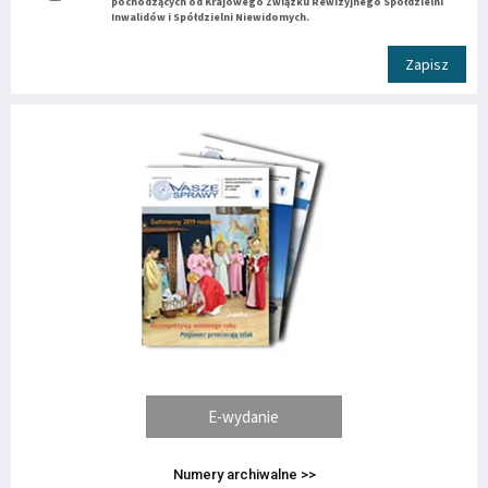
pochodzących od Krajowego Związku Rewizyjnego Spółdzielni
Inwalidów i Spółdzielni Niewidomych.
Zapisz
E-wydanie
Numery archiwalne >>