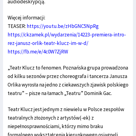
audiodeskrypcją.
Więcej informacji:
TEASER:
https://youtu.be/zHbGNC5NpRg
https://ckzamek.pl/wydarzenia/14223-premiera-intro-
rez-janusz-orlik-teatr-klucz-im-w-d/
https://fb.me/e/4c0W7ZjRW
„Teatr Klucz to fenomen. Poznańska grupa prowadzona
od kilku sezonów przez choreografa i tancerza Janusza
Orlika wyrosła na jedno z ciekawszych zjawisk polskiego
teatru” – pisze na łamach „Teatru” Dominik Gac.
Teatr Klucz jest jednym z niewielu w Polsce zespołów
teatralnych złożonych z artystów(-ek) z
niepełnosprawnościami, którzy mimo braku
formalnego wykształcenia kierunkowego osiągnęli