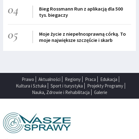
04
Bieg Rossmann Run z aplikacją dla 500
tys. biegaczy
05
Moje życie z niepełnosprawną córką. To
moje największe szczęście i skarb
Prawo
Aktualności
Regiony
Praca
Edukacja
Kultura i Sztuka
Sport i turystyka
Projekty Programy
Nauka, Zdrowie i Rehabilitacja
Galerie