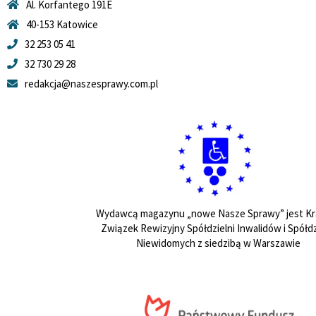
Al. Korfantego 191E
40-153 Katowice
32 253 05 41
32 730 29 28
redakcja@naszesprawy.com.pl
Wydawcą magazynu „nowe Nasze Sprawy” jest Kr
Związek Rewizyjny Spółdzielni Inwalidów i Spółdz
Niewidomych z siedzibą w Warszawie