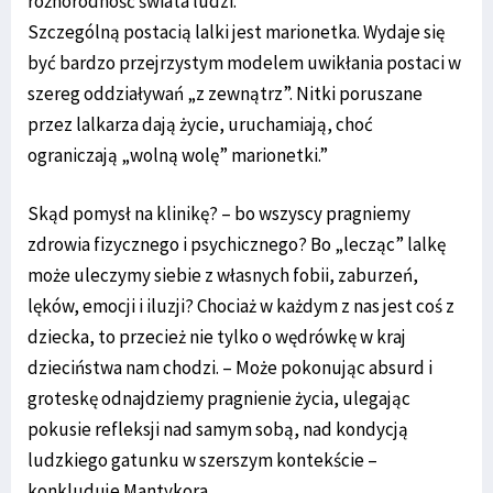
różnorodność świata ludzi.
Szczególną postacią lalki jest marionetka. Wydaje się
być bardzo przejrzystym modelem uwikłania postaci w
szereg oddziaływań „z zewnątrz”. Nitki poruszane
przez lalkarza dają życie, uruchamiają, choć
ograniczają „wolną wolę” marionetki.”
Skąd pomysł na klinikę? – bo wszyscy pragniemy
zdrowia fizycznego i psychicznego? Bo „lecząc” lalkę
może uleczymy siebie z własnych fobii, zaburzeń,
lęków, emocji i iluzji? Chociaż w każdym z nas jest coś z
dziecka, to przecież nie tylko o wędrówkę w kraj
dzieciństwa nam chodzi. – Może pokonując absurd i
groteskę odnajdziemy pragnienie życia, ulegając
pokusie refleksji nad samym sobą, nad kondycją
ludzkiego gatunku w szerszym kontekście –
konkluduje Mantykora.