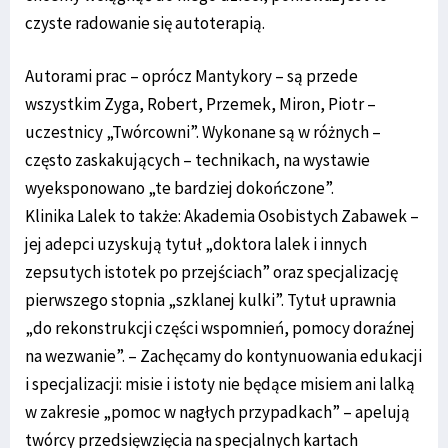
czyste radowanie się autoterapią.
Autorami prac – oprócz Mantykory – są przede
wszystkim Zyga, Robert, Przemek, Miron, Piotr –
uczestnicy „Twórcowni”. Wykonane są w różnych –
często zaskakujących – technikach, na wystawie
wyeksponowano „te bardziej dokończone”.
Klinika Lalek to także: Akademia Osobistych Zabawek –
jej adepci uzyskują tytuł „doktora lalek i innych
zepsutych istotek po przejściach” oraz specjalizację
pierwszego stopnia „szklanej kulki”. Tytuł uprawnia
„do rekonstrukcji części wspomnień, pomocy doraźnej
na wezwanie”. – Zachęcamy do kontynuowania edukacji
i specjalizacji: misie i istoty nie będące misiem ani lalką
w zakresie „pomoc w nagłych przypadkach” – apelują
twórcy przedsięwzięcia na specjalnych kartach