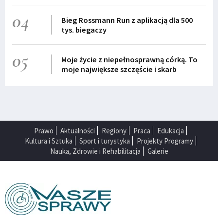
04
Bieg Rossmann Run z aplikacją dla 500
tys. biegaczy
05
Moje życie z niepełnosprawną córką. To
moje największe szczęście i skarb
Prawo
Aktualności
Regiony
Praca
Edukacja
Kultura i Sztuka
Sport i turystyka
Projekty Programy
Nauka, Zdrowie i Rehabilitacja
Galerie