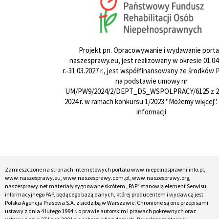
Projekt pn. Opracowywanie i wydawanie porta
naszesprawy.eu, jest realizowany w okresie 01.04
r.-31.03.2027 r., jest współfinansowany ze środków
na podstawie umowy nr
UM/PW9/2024/2/DEPT_DS_WSPOLPRACY/6125 z 24
2024 r. w ramach konkursu 1/2023 "Możemy więcej".
informacji
Zamieszczone na stronach internetowych portalu www.niepelnosprawni.info.pl,
www.naszesprawy.eu, www.naszesprawy.com.pl, www.naszesprawy.org,
naszesprawy.net materiały sygnowane skrótem „PAP” stanowią element Serwisu
informacyjnego PAP, będącego bazą danych, której producentem i wydawcą jest
Polska Agencja Prasowa S.A. z siedzibą w Warszawie. Chronione są one przepisami
ustawy z dnia 4 lutego 1994 r. o prawie autorskim i prawach pokrewnych oraz