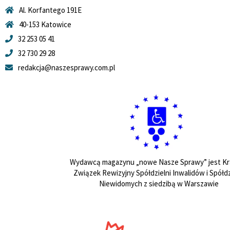
Al. Korfantego 191E
40-153 Katowice
32 253 05 41
32 730 29 28
redakcja@naszesprawy.com.pl
Wydawcą magazynu „nowe Nasze Sprawy” jest Kr
Związek Rewizyjny Spółdzielni Inwalidów i Spółdz
Niewidomych z siedzibą w Warszawie