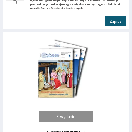
wyrażam zgodę na przesyłanie na mój adres e-mail informacji
pochodzących od Krajowego Związku Rewizyjnego Spółdzielni
Inwalidów i Spółdzielni Niewidomych.
Zapisz
E-wydanie