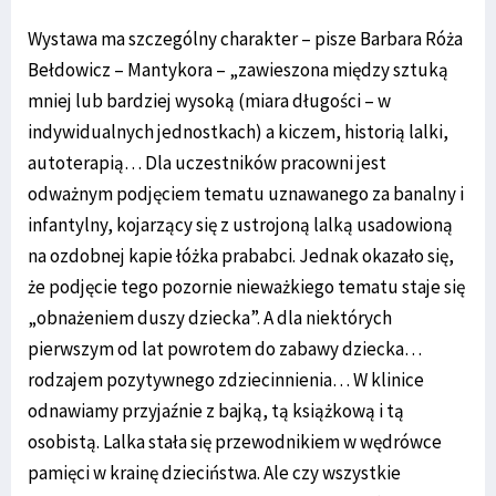
Wystawa ma szczególny charakter – pisze Barbara Róża
Bełdowicz – Mantykora – „zawieszona między sztuką
mniej lub bardziej wysoką (miara długości – w
indywidualnych jednostkach) a kiczem, historią lalki,
autoterapią… Dla uczestników pracowni jest
odważnym podjęciem tematu uznawanego za banalny i
infantylny, kojarzący się z ustrojoną lalką usadowioną
na ozdobnej kapie łóżka prababci. Jednak okazało się,
że podjęcie tego pozornie nieważkiego tematu staje się
„obnażeniem duszy dziecka”. A dla niektórych
pierwszym od lat powrotem do zabawy dziecka…
rodzajem pozytywnego zdziecinnienia… W klinice
odnawiamy przyjaźnie z bajką, tą książkową i tą
osobistą. Lalka stała się przewodnikiem w wędrówce
pamięci w krainę dzieciństwa. Ale czy wszystkie