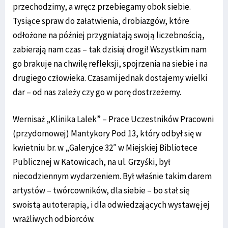
przechodzimy, a wręcz przebiegamy obok siebie.
Tysiące spraw do załatwienia, drobiazgów, które
odłożone na później przygniatają swoją liczebnością,
zabierają nam czas – tak dzisiaj drogi! Wszystkim nam
go brakuje na chwilę refleksji, spojrzenia na siebie i na
drugiego człowieka. Czasami jednak dostajemy wielki
dar – od nas zależy czy go w porę dostrzeżemy.
Wernisaż „Klinika Lalek” – Prace Uczestników Pracowni
(przydomowej) Mantykory Pod 13, który odbył się w
kwietniu br. w „Galeryjce 32″ w Miejskiej Bibliotece
Publicznej w Katowicach, na ul. Grzyśki, był
niecodziennym wydarzeniem. Był właśnie takim darem
artystów – twórcowników, dla siebie – bo stał się
swoistą autoterapią, i dla odwiedzających wystawę jej
wrażliwych odbiorców.