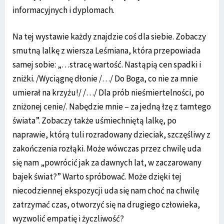
informacyjnych i dyplomach.
Na tej wystawie każdy znajdzie coś dla siebie. Zobaczy
smutną lalkę z wiersza Leśmiana, która przepowiada
samej sobie: „…stracę wartość. Nastąpią cen spadki i
zniżki. /Wyciągnę dłonie /…/ Do Boga, co nie za mnie
umierał na krzyżu!/ /…/ Dla prób nieśmiertelności, po
zniżonej cenie/. Nabędzie mnie – za jedną łzę z tamtego
świata”. Zobaczy także uśmiechniętą lalkę, po
naprawie, którą tuli rozradowany dzieciak, szczęśliwy z
zakończenia rozłąki. Może wówczas przez chwilę uda
się nam „powrócić jak za dawnych lat, w zaczarowany
bajek świat?” Warto spróbować. Może dzięki tej
niecodziennej ekspozycji uda się nam choć na chwilę
zatrzymać czas, otworzyć się na drugiego człowieka,
wyzwolić empatię i życzliwość?