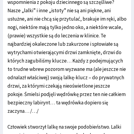
wspomnienia z pokoju dziecinnego są szczęśliwe?
Nasze „lalki” i inne „istoty” nie są ani piękne, ani
usłużne, ani nie chcą się przytulać, brakuje im ręki, albo
nogi, niektóre mają tylko jedno oko, a niektóre wcale,
(prawie) wszystkie są do leczenia w klinice. Te
najbardziej okaleczone lub zakurzone i spłowiałe są
wytrychami otwierającymi drzwi zamknięte, drzwi do
których zagubiliśmy klucze… Każdy z podejmujących
to trudne wbrew pozorom wyzwane ma (ale jeszcze nie
odnalazł właściwej) swoją lalkę-klucz – do prywatnych
drzwi, za którymi czekają nieoświetlone jeszcze
pokoje. Śmielsi podjęli wędrówkę przez ten nie całkiem
bezpieczny labirynt… ta wędrówka dopiero się
zaczyna… /…/
Człowiek stworzył lalkę na swoje podobieństwo. Lalki