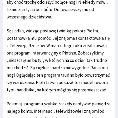
aby choć trochę odciążyć bolące nogi. Niekiedy mówi,
że nie zna życia bez bólu. On towarzyszy mu od
wczesnego dzieciństwa.
Sąsiadka, widząc postawę i wielką pokorę Piotra,
postanowiła mu pomóc. Jej znajoma skontaktowała się
z Telewizją Rzeszów. W marcu tego roku zrealizowała
ona program interwencyjny o Piotrze. Zobaczyliśmy
„nieszczęsne buty”, w których na co dzień tak trudno
mu chodzić. Są ciężkie i bardzo niewygodne. Ranią mu
nogi. Oglądając ten program trudno było powstrzymać
łzy wzruszenia. Piotr Litwin pokazał też model roweru
typu handbike, na którym mógłby się przemieszczać.
Po emisji programu szybko zaczęły napływać pieniądze
na jego konto. Internauci, telewidzowie i znajomi od