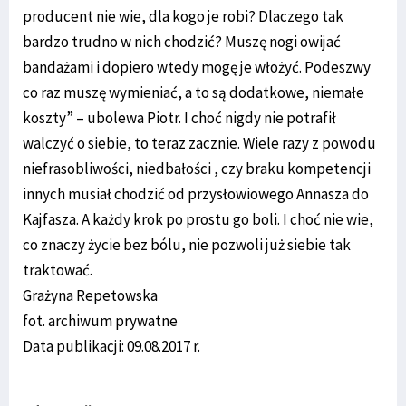
producent nie wie, dla kogo je robi? Dlaczego tak
bardzo trudno w nich chodzić? Muszę nogi owijać
bandażami i dopiero wtedy mogę je włożyć. Podeszwy
co raz muszę wymieniać, a to są dodatkowe, niemałe
koszty” – ubolewa Piotr. I choć nigdy nie potrafił
walczyć o siebie, to teraz zacznie. Wiele razy z powodu
niefrasobliwości, niedbałości , czy braku kompetencji
innych musiał chodzić od przysłowiowego Annasza do
Kajfasza. A każdy krok po prostu go boli. I choć nie wie,
co znaczy życie bez bólu, nie pozwoli już siebie tak
traktować.
Grażyna Repetowska
fot. archiwum prywatne
Data publikacji: 09.08.2017 r.