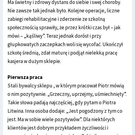
Ma świetny i zdrowy dystans do siebie i swej choroby.
Nie zawsze tak jednak było. Kolejne operacje, liczne
zabiegi rehabilitacyjne i zderzenie ze szkolną
społecznością sprawiły, że przez krótki czas był – jak
mówi – „kąśliwy”. Teraz jednak dorósł i przy
głupkowatych zaczepkach woli się wycofać. Ukończył
szkołę średnią, zdał maturę i podjął nielekką pracę
kasjera w dużym sklepie.
Pierwsza praca
Stali bywalcy sklepu , w którym pracował Piotr mówią
o nim pozytywnie. „Grzeczny, uprzejmy, uśmiechnięty”.
Takie słowa padają najczęściej, gdy pytam o Piotra
Litwina. Inna osoba dodaje: „Jest pogodzony z tym co
jest. Ma w sobie wiele pozytywów”. Dla niektórych
klientów jest dobrym przykładem życzliwości i