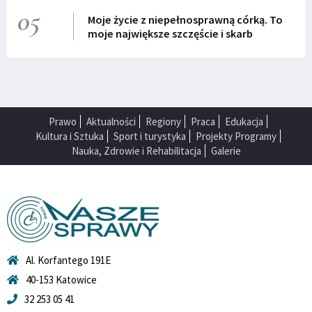
05
Moje życie z niepełnosprawną córką. To
moje największe szczęście i skarb
Prawo
Aktualności
Regiony
Praca
Edukacja
Kultura i Sztuka
Sport i turystyka
Projekty Programy
Nauka, Zdrowie i Rehabilitacja
Galerie
Al. Korfantego 191E
40-153 Katowice
32 253 05 41