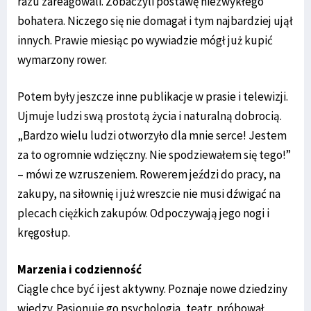
razu zareagowali. Zobaczyli postawę niezwykłego
bohatera. Niczego się nie domagał i tym najbardziej ujął
innych. Prawie miesiąc po wywiadzie mógł już kupić
wymarzony rower.
Potem były jeszcze inne publikacje w prasie i telewizji.
Ujmuje ludzi swą prostotą życia i naturalną dobrocią.
„Bardzo wielu ludzi otworzyło dla mnie serce! Jestem
za to ogromnie wdzięczny. Nie spodziewałem się tego!”
– mówi ze wzruszeniem. Rowerem jeździ do pracy, na
zakupy, na siłownię i już wreszcie nie musi dźwigać na
plecach ciężkich zakupów. Odpoczywają jego nogi i
kręgosłup.
Marzenia i codzienność
Ciągle chce być i jest aktywny. Poznaje nowe dziedziny
wiedzy. Pasjonuje go psychologia, teatr, próbował