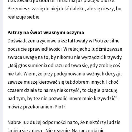
traktowano go dobrze. Teraz ma już pracę w biurze.
Przemieszcza się do niej dość daleko, ale się cieszy, bo
realizuje siebie.
Patrzy na świat własnymi oczyma
Doświadczenia życiowe ukształtowały w Piotrze silne
poczucie sprawiedliwości. W relacjach z ludźmi zawsze
zwraca uwagę na to, by nikomu nie wyrządzić krzywdy.
„Mój głos sumienia od razu odzywa się, gdy zrobię coś
nie tak. Wiem, że przy podejmowaniu ważnych decyzji,
zawsze muszę kierować się też dobrem innych. I choć
czasem działa to na mą niekorzyść, to ciągle pracuję
nad tym, by też nie pozwolić innym mnie krzywdzić”-
mówi z przekonaniem Piotr.
Nabrał już dużej odporności na to, że niektórzy ludzie
śmieją się z niego. Nie reaguje. Na zaczepki nie