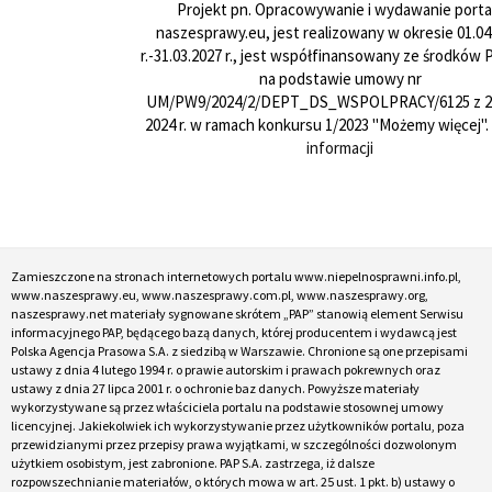
Projekt pn. Opracowywanie i wydawanie porta
naszesprawy.eu, jest realizowany w okresie 01.04
r.-31.03.2027 r., jest współfinansowany ze środków
na podstawie umowy nr
UM/PW9/2024/2/DEPT_DS_WSPOLPRACY/6125 z 24
2024 r. w ramach konkursu 1/2023 "Możemy więcej".
informacji
Zamieszczone na stronach internetowych portalu www.niepelnosprawni.info.pl,
www.naszesprawy.eu, www.naszesprawy.com.pl, www.naszesprawy.org,
naszesprawy.net materiały sygnowane skrótem „PAP” stanowią element Serwisu
informacyjnego PAP, będącego bazą danych, której producentem i wydawcą jest
Polska Agencja Prasowa S.A. z siedzibą w Warszawie. Chronione są one przepisami
ustawy z dnia 4 lutego 1994 r. o prawie autorskim i prawach pokrewnych oraz
ustawy z dnia 27 lipca 2001 r. o ochronie baz danych. Powyższe materiały
wykorzystywane są przez właściciela portalu na podstawie stosownej umowy
licencyjnej. Jakiekolwiek ich wykorzystywanie przez użytkowników portalu, poza
przewidzianymi przez przepisy prawa wyjątkami, w szczególności dozwolonym
użytkiem osobistym, jest zabronione. PAP S.A. zastrzega, iż dalsze
rozpowszechnianie materiałów, o których mowa w art. 25 ust. 1 pkt. b) ustawy o