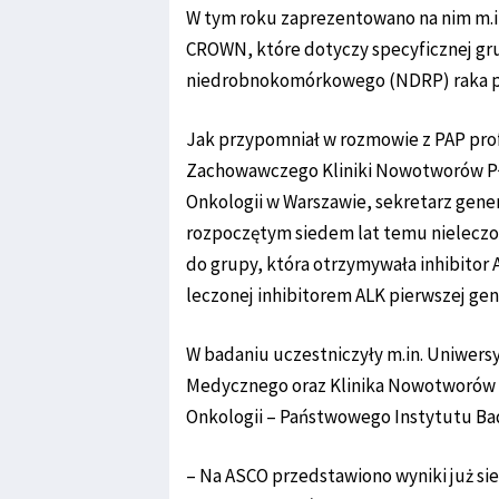
W tym roku zaprezentowano na nim m.in
CROWN, które dotyczy specyficznej g
niedrobnokomórkowego (NDRP) raka pł
Jak przypomniał w rozmowie z PAP prof
Zachowawczego Kliniki Nowotworów Płu
Onkologii w Warszawie, sekretarz gene
rozpoczętym siedem lat temu nieleczo
do grupy, która otrzymywała inhibitor AL
leczonej inhibitorem ALK pierwszej gen
W badaniu uczestniczyły m.in. Uniwer
Medycznego oraz Klinika Nowotworów P
Onkologii – Państwowego Instytutu B
– Na ASCO przedstawiono wyniki już si