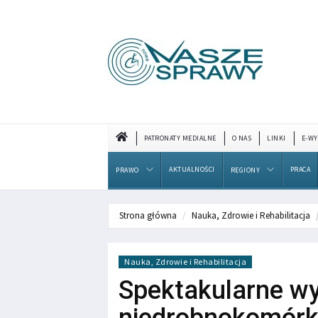
PATRONATY MEDIALNE
O NAS
LINKI
E-WY
AKTUALNOŚCI
PRACA
PRAWO
REGIONY
Strona główna
Nauka, Zdrowie i Rehabilitacja
Nauka, Zdrowie i Rehabilitacja
Spektakularne wy