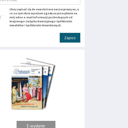
Chcę zapisać się do newslettera naszesprawy.eu, a
co za tym idzie wyrażam zgodę na przesyłanie na
mój adres e-mail informacji pochodzących od
Krajowego Związku Rewizyjnego Spółdzielni
Inwalidów i Spółdzielni Niewidomych.
Zapisz
E-wydanie