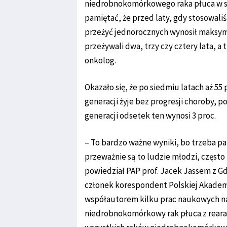
niedrobnokomórkowego raka płuca w st
pamiętać, że przed laty, gdy stosowali
przeżyć jednorocznych wynosił maksyma
przeżywali dwa, trzy czy cztery lata, 
onkolog.
Okazało się, że po siedmiu latach aż 55
generacji żyje bez progresji choroby, 
generacji odsetek ten wynosi 3 proc.
– To bardzo ważne wyniki, bo trzeba pa
przeważnie są to ludzie młodzi, często
powiedział PAP prof. Jacek Jassem z
członek korespondent Polskiej Akademi
współautorem kilku prac naukowych na 
niedrobnokomórkowy rak płuca z rearanż