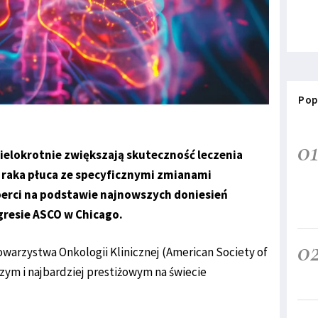
Pop
0
elokrotnie zwiększają skuteczność leczenia
aka płuca ze specyficznymi zmianami
perci na podstawie najnowszych doniesień
resie ASCO w Chicago.
0
arzystwa Onkologii Klinicznej (American Society of
szym i najbardziej prestiżowym na świecie