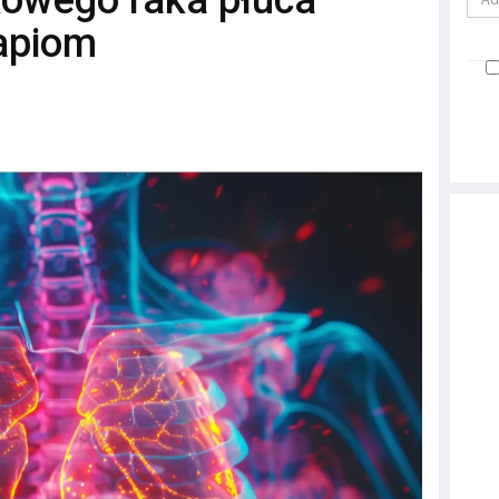
owego raka płuca
apiom