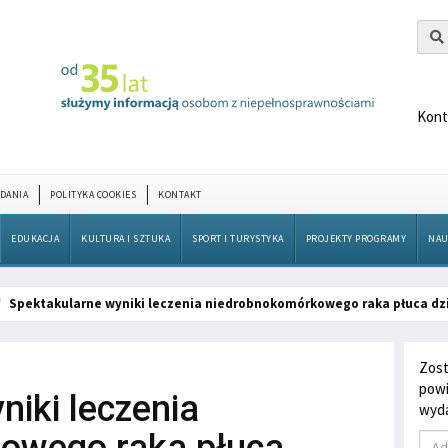
Kont
DANIA
POLITYKA COOKIES
KONTAKT
EDUKACJA
KULTURA I SZTUKA
SPORT I TURYSTYKA
PROJEKTY PROGRAMY
NAU
Spektakularne wyniki leczenia niedrobnokomórkowego raka płuca dz
Zost
powi
niki leczenia
wyda