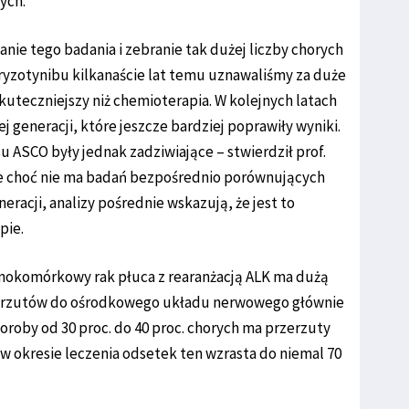
ych.
nie tego badania i zebranie tak dużej liczby chorych
ryzotynibu kilkanaście lat temu uznawaliśmy za duże
skuteczniejszy niż chemioterapia. W kolejnych latach
ej generacji, które jeszcze bardziej poprawiły wyniki.
 ASCO były jednak zadziwiające – stwierdził prof.
że choć nie ma badań bezpośrednio porównujących
neracji, analizy pośrednie wskazują, że jest to
pie.
bnokomórkowy rak płuca z rearanżacją ALK ma dużą
zerzutów do ośrodkowego układu nerwowego głównie
oby od 30 proc. do 40 proc. chorych ma przerzuty
 okresie leczenia odsetek ten wzrasta do niemal 70