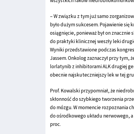
wszystkich raków niedrobnokomórkow
– W związku z tym już samo zorganizowa
było dużym sukcesem. Pojawienie się k
osiągnięcie, ponieważ był on znacznie 
do praktyki klinicznej weszły leki drugi
Wyniki przedstawione podczas kongresu
Jassem. Onkolog zaznaczył przy tym, 
lorlatynib z inhibitorami ALK drugiej ge
obecnie najskuteczniejszy lek w tej gru
Prof. Kowalski przypomniał, że niedro
skłonność do szybkiego tworzenia pr
do mózgu. W momencie rozpoznania chor
do ośrodkowego układu nerwowego, a w
proc.