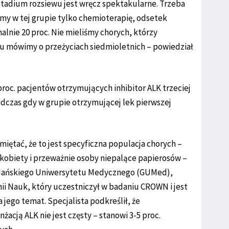
adium rozsiewu jest wręcz spektakularne. Trzeba
śmy w tej grupie tylko chemioterapię, odsetek
lnie 20 proc. Nie mieliśmy chorych, którzy
a tu mówimy o przeżyciach siedmioletnich – powiedział
 proc. pacjentów otrzymujących inhibitor ALK trzeciej
podczas gdy w grupie otrzymującej lek pierwszej
miętać, że to jest specyficzna populacja chorych –
 kobiety i przeważnie osoby niepalące papierosów –
 Gdańskiego Uniwersytetu Medycznego (GUMed),
i Nauk, który uczestniczył w badaniu CROWN i jest
jego temat. Specjalista podkreślił, że
acją ALK nie jest częsty – stanowi 3-5 proc.