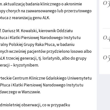
0
. aktualizację badania klinicznego o akronimie
rupy chorych na zaawansowanego lub przerzutowego
uca z rearanżacją genu ALK.
. Dariusz M. Kowalski, kierownik Oddziału
0
ca i Klatki Piersiowej Narodowego Instytutu
ralny Polskiej Grupy Raka Płuca, w badaniu
nych wcześniej pacjentów przydzielono losowo albo
0
K trzeciej generacji, tj. lorlatynib, albo do grupy
eracji – kryzotynibem.
syteckie Centrum Kliniczne Gdańskiego Uniwersytetu
łuca i Klatki Piersiowej Narodowego Instytutu
adawczego w Warszawie.
edmioletniej obserwacji, co w przypadku