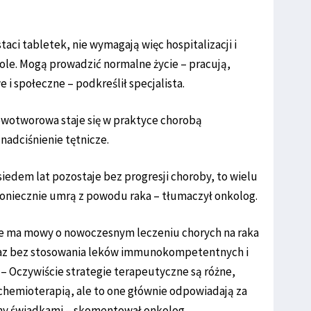
taci tabletek, nie wymagają więc hospitalizacji i
role. Mogą prowadzić normalne życie – pracują,
 i społeczne – podkreślił specjalista.
owotworowa staje się w praktyce chorobą
nadciśnienie tętnicze.
iedem lat pozostaje bez progresji choroby, to wielu
iekoniecznie umrą z powodu raka – tłumaczył onkolog.
 nie ma mowy o nowoczesnym leczeniu chorych na raka
raz bez stosowania leków immunokompetentnych i
 Oczywiście strategie terapeutyczne są różne,
 chemioterapią, ale to one głównie odpowiadają za
my świadkami – skomentował onkolog.