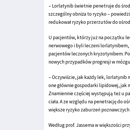
– Lorlatynib świetnie penetruje do ś
szczególny obniża to ryzyko – powiedzia
redukował ryzyko przerzutów do ośro
U pacjentów, którzy już na początku l
nerwowego i byli leczeni lorlatynibem, r
pacjentów leczonych kryzotynibem. Po
nowych przypadków progresji w mózgu
– Oczywiście, jak każdy lek, lorlatynib
one głównie gospodarki lipidowej, jak n
Znamiennie częściej występują też u 
ciała. A ze względu na penetrację do 
większe ryzyko zaburzeń poznawczych –
Według prof. Jassema w większości prz