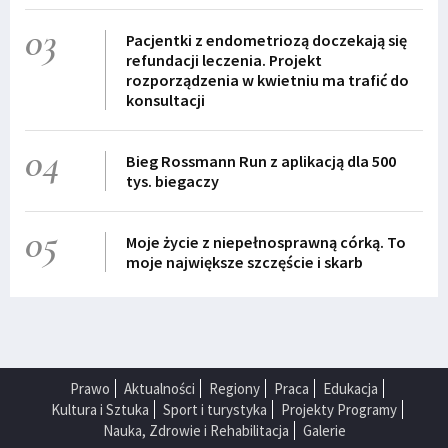
03
Pacjentki z endometriozą doczekają się
refundacji leczenia. Projekt
rozporządzenia w kwietniu ma trafić do
konsultacji
04
Bieg Rossmann Run z aplikacją dla 500
tys. biegaczy
05
Moje życie z niepełnosprawną córką. To
moje największe szczęście i skarb
Prawo
Aktualności
Regiony
Praca
Edukacja
Kultura i Sztuka
Sport i turystyka
Projekty Programy
Nauka, Zdrowie i Rehabilitacja
Galerie