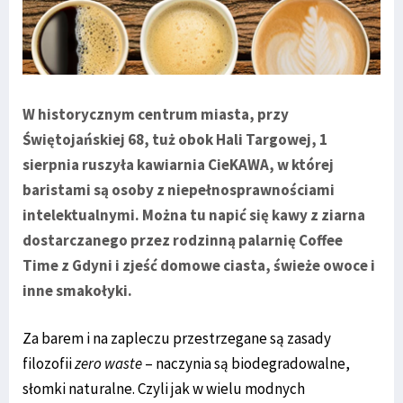
W historycznym centrum miasta, przy
Świętojańskiej 68, tuż obok Hali Targowej, 1
sierpnia ruszyła kawiarnia CieKAWA, w której
baristami są osoby z niepełnosprawnościami
intelektualnymi. Można tu napić się kawy z ziarna
dostarczanego przez rodzinną palarnię Coffee
Time z Gdyni i zjeść domowe ciasta, świeże owoce i
inne smakołyki.
Za barem i na zapleczu przestrzegane są zasady
filozofii
zero waste
– naczynia są biodegradowalne,
słomki naturalne. Czyli jak w wielu modnych