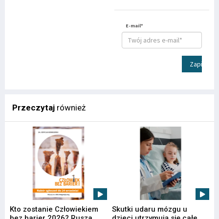
E-mail*
Zapisz
Przeczytaj
również
Kto zostanie Człowiekiem
Skutki udaru mózgu u
bez barier 2026? Rusza
dzieci utrzymują się całe