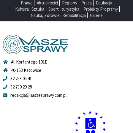
Prawo
Aktualności
Regiony
Praca
Edukacja
Kultura i Sztuka
Sport i turystyka
Projekty Programy
Nauka, Zdrowie i Rehabilitacja
Galerie
Al. Korfantego 191E
40-153 Katowice
32 253 05 41
32 730 29 28
redakcja@naszesprawy.com.pl