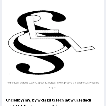
Pełnomocnik władz stolicy zapowiada więcej miejsc pracy dla niepełnosprawnych w
urzędach
Chcielibyśmy, by w ciągu trzech lat w urzędach