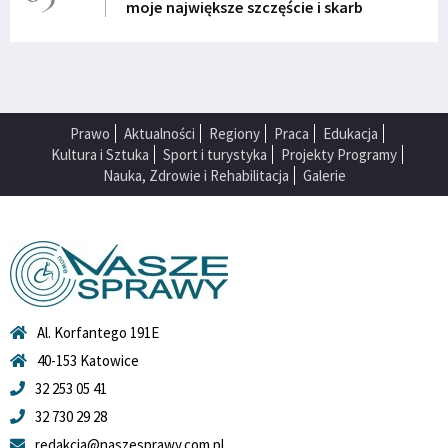
moje największe szczęście i skarb
Prawo
Aktualności
Regiony
Praca
Edukacja
Kultura i Sztuka
Sport i turystyka
Projekty Programy
Nauka, Zdrowie i Rehabilitacja
Galerie
Al. Korfantego 191E
40-153 Katowice
32 253 05 41
32 730 29 28
redakcja@naszesprawy.com.pl