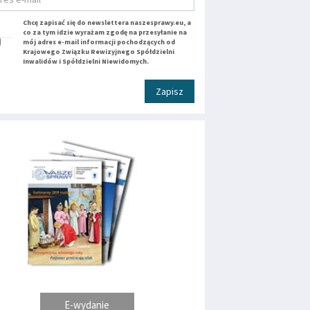
Chcę zapisać się do newslettera naszesprawy.eu, a
co za tym idzie wyrażam zgodę na przesyłanie na
mój adres e-mail informacji pochodzących od
Krajowego Związku Rewizyjnego Spółdzielni
Inwalidów i Spółdzielni Niewidomych.
Zapisz
E-wydanie