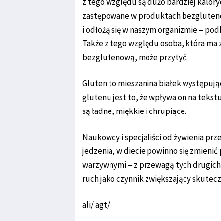
z tego względu są dużo bardziej kaloryc
zastępowane w produktach bezgluteno
i odłożą się w naszym organizmie – podk
Także z tego względu osoba, która ma z
bezglutenową, może przytyć.
Gluten to mieszanina białek występują
glutenu jest to, że wpływa on na tekstu
są ładne, miękkie i chrupiące.
Naukowcy i specjaliści od żywienia prz
jedzenia, w diecie powinno się zmieni
warzywnymi – z przewagą tych drugich.
ruch jako czynnik zwiększający skutecz
ali/ agt/