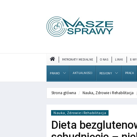
PATRONATY MEDIALNE
O NAS
LINKI
E-WY
AKTUALNOŚCI
PRACA
PRAWO
REGIONY
Strona główna
Nauka, Zdrowie i Rehabilitacja
Nauka, Zdrowie i Rehabilitacja
Dieta bezgluteno