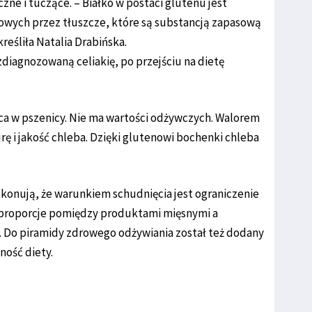
zne i tuczące. – Białko w postaci glutenu jest
wych przez tłuszcze, które są substancją zapasową
reśliła Natalia Drabińska.
diagnozowaną celiakię, po przejściu na dietę
ca w pszenicy. Nie ma wartości odżywczych. Walorem
rę i jakość chleba. Dzięki glutenowi bochenki chleba
ekonują, że warunkiem schudnięcia jest ograniczenie
ć proporcje pomiędzy produktami mięsnymi a
 Do piramidy zdrowego odżywiania został też dodany
ność diety.