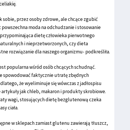
eliakię.
k sobie, przez osoby zdrowe, ale chcące zgubić
at powszechna moda na odchudzanie i stosowanie
 – przypominająca dietę człowieka pierwotnego
turalnych i nieprzetworzonych, czy dieta
stne rozwiązanie dla naszego organizmu- podkreśliła.
jest popularna wśród osób chcących schudnąć.
że spowodować faktycznie utratę zbędnych
 dlatego, że wyeliminuje się wówczas z jadłospisu
e artykuły jak chleb, makaron i produkty skrobiowe.
utraty wagi, stosujących dietę bezglutenową czeka
sy ciała.
pne w sklepach zamiast glutenu zawierają tłuszcz,