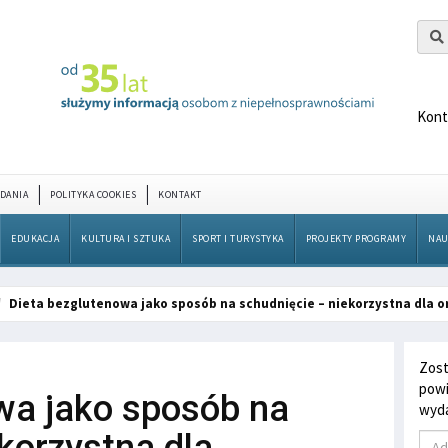
Kont
DANIA
POLITYKA COOKIES
KONTAKT
EDUKACJA
KULTURA I SZTUKA
SPORT I TURYSTYKA
PROJEKTY PROGRAMY
NAU
Dieta bezglutenowa jako sposób na schudnięcie – niekorzystna dla 
Zost
powi
wa jako sposób na
wyda