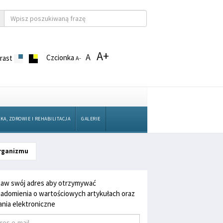
A+
A
Czcionka
rast
A-
KA, ZDROWIE I REHABILITACJA
GALERIE
organizmu
aw swój adres aby otrzymywać
adomienia o wartościowych artykułach oraz
nia elektroniczne