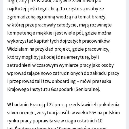
tego, aby pozostawać aktywne zawodowo jak
najdłużej, jeśli tego chcą. To często są osoby ze
zgromadzoną ogromną wiedzą na temat branży,
w której przepracowały całe życie, mają rozwinięte
kompetencje miękkie i jest wiele pól, gdzie można
wykorzystać kapitał tych dojrzałych pracowników.
Widziałam na przykład projekt, gdzie pracownicy,
którzy mogliby już odejść na emeryturę, byli
zatrudnieni w czasowym wymiarze pracy jako osoby
wprowadzające nowo zatrudnionych do zakładu pracy
i przeprowadzali tzw. onboarding – mówi prezeska
Krajowego Instytutu Gospodarki Senioralnej.
W badaniu Pracuj.pl 22 proc. przedstawicieli pokolenia
silver oceniło, że sytuacja osób w wieku 55+ na polskim
rynku pracy poprawiła się w ciągu ostatnich 10
lat. Średnio czterech na 10 pracowników z grupy