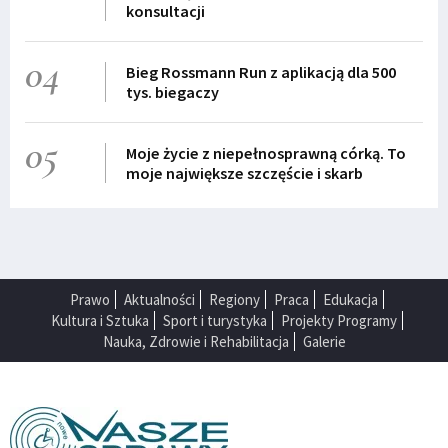
konsultacji
04
Bieg Rossmann Run z aplikacją dla 500
tys. biegaczy
05
Moje życie z niepełnosprawną córką. To
moje największe szczęście i skarb
Prawo
Aktualności
Regiony
Praca
Edukacja
Kultura i Sztuka
Sport i turystyka
Projekty Programy
Nauka, Zdrowie i Rehabilitacja
Galerie