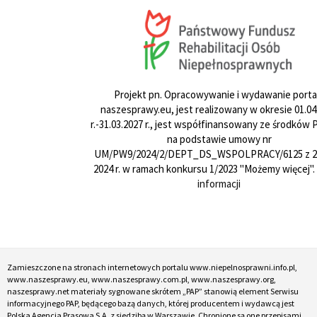
Projekt pn. Opracowywanie i wydawanie porta
naszesprawy.eu, jest realizowany w okresie 01.04
r.-31.03.2027 r., jest współfinansowany ze środków
na podstawie umowy nr
UM/PW9/2024/2/DEPT_DS_WSPOLPRACY/6125 z 24
2024 r. w ramach konkursu 1/2023 "Możemy więcej".
informacji
Zamieszczone na stronach internetowych portalu www.niepelnosprawni.info.pl,
www.naszesprawy.eu, www.naszesprawy.com.pl, www.naszesprawy.org,
naszesprawy.net materiały sygnowane skrótem „PAP” stanowią element Serwisu
informacyjnego PAP, będącego bazą danych, której producentem i wydawcą jest
Polska Agencja Prasowa S.A. z siedzibą w Warszawie. Chronione są one przepisami