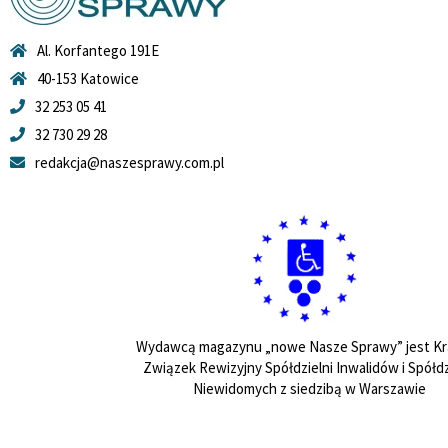
Al. Korfantego 191E
40-153 Katowice
32 253 05 41
32 730 29 28
redakcja@naszesprawy.com.pl
Wydawcą magazynu „nowe Nasze Sprawy” jest Kr
Związek Rewizyjny Spółdzielni Inwalidów i Spółdz
Niewidomych z siedzibą w Warszawie