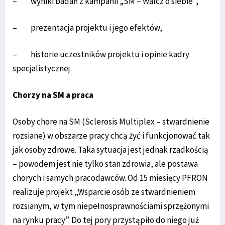
– wyniki badań z kampanii „SM – Walcz o siebie”,
– prezentacja projektu i jego efektów,
– historie uczestników projektu i opinie kadry
specjalistycznej.
Chorzy na SM a praca
Osoby chore na SM (Sclerosis Multiplex – stwardnienie
rozsiane) w obszarze pracy chcą żyć i funkcjonować tak
jak osoby zdrowe. Taka sytuacja jest jednak rzadkością
– powodem jest nie tylko stan zdrowia, ale postawa
chorych i samych pracodawców. Od 15 miesięcy PFRON
realizuje projekt „Wsparcie osób ze stwardnieniem
rozsianym, w tym niepełnosprawnościami sprzężonymi
na rynku pracy”. Do tej pory przystąpiło do niego już