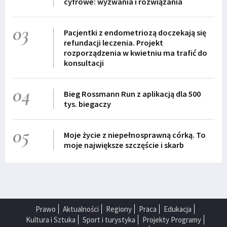
cyfrowe: wyzwania i rozwiązania
03
Pacjentki z endometriozą doczekają się
refundacji leczenia. Projekt
rozporządzenia w kwietniu ma trafić do
konsultacji
04
Bieg Rossmann Run z aplikacją dla 500
tys. biegaczy
05
Moje życie z niepełnosprawną córką. To
moje największe szczęście i skarb
Prawo
Aktualności
Regiony
Praca
Edukacja
Kultura i Sztuka
Sport i turystyka
Projekty Programy