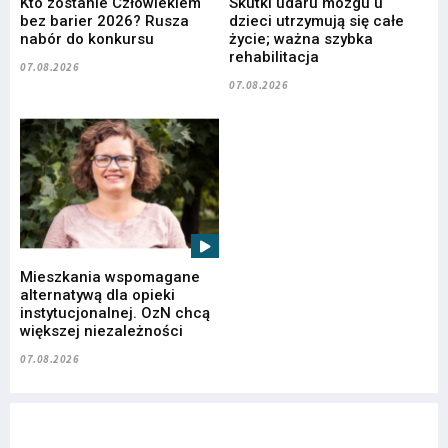
Kto zostanie Człowiekiem
Skutki udaru mózgu u
bez barier 2026? Rusza
dzieci utrzymują się całe
nabór do konkursu
życie; ważna szybka
rehabilitacja
07.08.2026
07.08.2026
Mieszkania wspomagane
alternatywą dla opieki
instytucjonalnej. OzN chcą
większej niezależności
07.08.2026