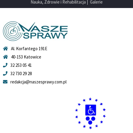
Nauka, Zdrowie i Rehabilitacja
Galerie
Al. Korfantego 191E
40-153 Katowice
32 253 05 41
32 730 29 28
redakcja@naszesprawy.com.pl