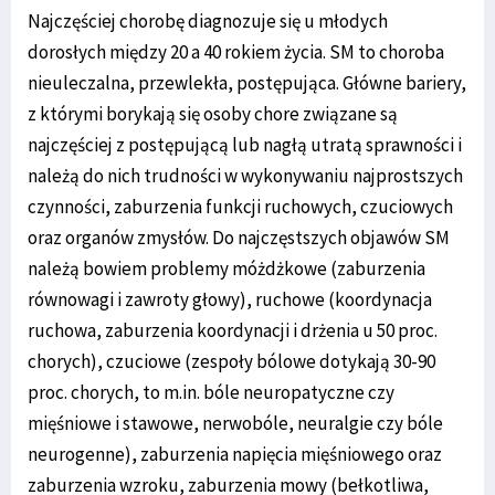
Najczęściej chorobę diagnozuje się u młodych
dorosłych między 20 a 40 rokiem życia. SM to choroba
nieuleczalna, przewlekła, postępująca. Główne bariery,
z którymi borykają się osoby chore związane są
najczęściej z postępującą lub nagłą utratą sprawności i
należą do nich trudności w wykonywaniu najprostszych
czynności, zaburzenia funkcji ruchowych, czuciowych
oraz organów zmysłów. Do najczęstszych objawów SM
należą bowiem problemy móżdżkowe (zaburzenia
równowagi i zawroty głowy), ruchowe (koordynacja
ruchowa, zaburzenia koordynacji i drżenia u 50 proc.
chorych), czuciowe (zespoły bólowe dotykają 30-90
proc. chorych, to m.in. bóle neuropatyczne czy
mięśniowe i stawowe, nerwobóle, neuralgie czy bóle
neurogenne), zaburzenia napięcia mięśniowego oraz
zaburzenia wzroku, zaburzenia mowy (bełkotliwa,