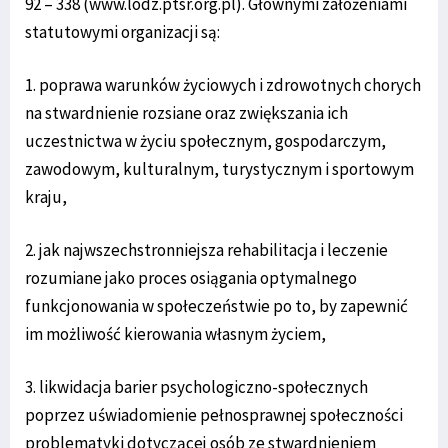
92 – 338 (www.lodz.ptsr.org.pl). Głównymi założeniami
statutowymi organizacji są:
1. poprawa warunków życiowych i zdrowotnych chorych
na stwardnienie rozsiane oraz zwiększania ich
uczestnictwa w życiu społecznym, gospodarczym,
zawodowym, kulturalnym, turystycznym i sportowym
kraju,
2. jak najwszechstronniejsza rehabilitacja i leczenie
rozumiane jako proces osiągania optymalnego
funkcjonowania w społeczeństwie po to, by zapewnić
im możliwość kierowania własnym życiem,
3. likwidacja barier psychologiczno-społecznych
poprzez uświadomienie pełnosprawnej społeczności
problematyki dotyczącej osób ze stwardnieniem