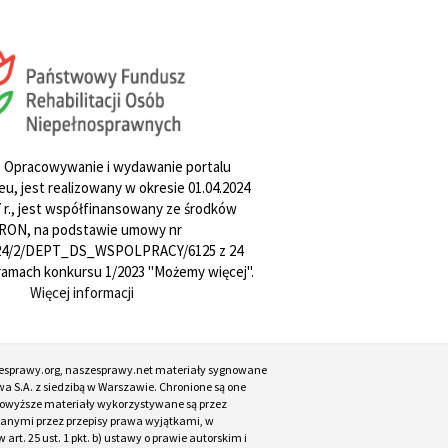
. Opracowywanie i wydawanie portalu
u, jest realizowany w okresie 01.04.2024
27 r., jest współfinansowany ze środków
RON, na podstawie umowy nr
4/2/DEPT_DS_WSPOLPRACY/6125 z 24
w ramach konkursu 1/2023 "Możemy więcej".
Więcej informacji
esprawy.org, naszesprawy.net materiały sygnowane
a S.A. z siedzibą w Warszawie. Chronione są one
. Powyższe materiały wykorzystywane są przez
ianymi przez przepisy prawa wyjątkami, w
t. 25 ust. 1 pkt. b) ustawy o prawie autorskim i