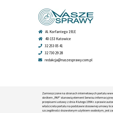
Al. Korfantego 191E
40-153 Katowice
32 253 05 41
32 730 29 28
redakcja@naszesprawy.com.pl
Zamieszczone na stronach internetowych portalu ww
skrótem „PAP” stanowią element Serwisu informacyjneg
przepisami ustawy z dnia 4 lutego 1994 r. o prawie au
właściciela portalu na podstawie stosownej umowy lic
szczególności dozwolonym użytkiem osobistym, jest zabr