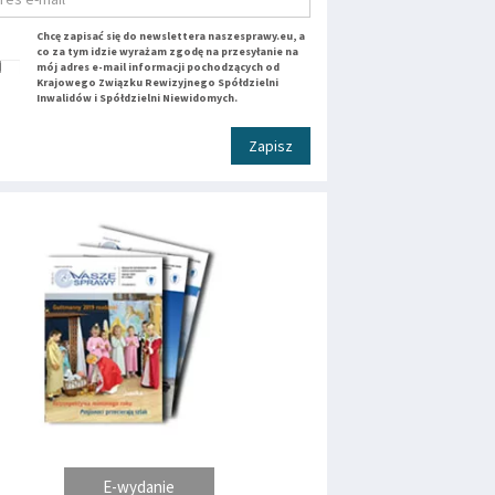
Chcę zapisać się do newslettera naszesprawy.eu, a
co za tym idzie wyrażam zgodę na przesyłanie na
mój adres e-mail informacji pochodzących od
Krajowego Związku Rewizyjnego Spółdzielni
Inwalidów i Spółdzielni Niewidomych.
Zapisz
E-wydanie