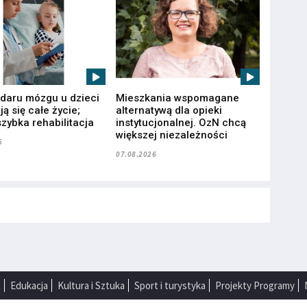
udaru mózgu u dzieci
Mieszkania wspomagane
ą się całe życie;
alternatywą dla opieki
zybka rehabilitacja
instytucjonalnej. OzN chcą
większej niezależności
6
07.08.2026
a
Edukacja
Kultura i Sztuka
Sport i turystyka
Projekty Programy