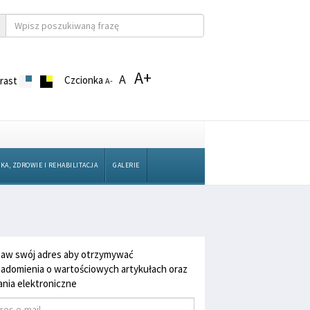
A+
A
Czcionka
rast
A-
KA, ZDROWIE I REHABILITACJA
GALERIE
aw swój adres aby otrzymywać
adomienia o wartościowych artykułach oraz
nia elektroniczne