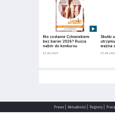
Kto zostanie Człowiekiem
Skutki 
bez barier 2026? Rusza
utrzymuj
nabór do konkursu
ważna s
07.08.2026
07.08.202
Prawo
Aktualności
Regiony
Prac