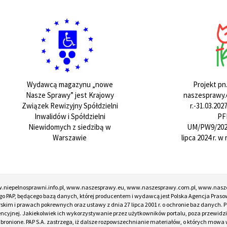
Projekt pn
Wydawcą magazynu „nowe
naszesprawy.e
Nasze Sprawy” jest Krajowy
r.-31.03.20
Związek Rewizyjny Spółdzielni
PF
Inwalidów i Spółdzielni
UM/PW9/202
Niewidomych z siedzibą w
lipca 2024 r. 
Warszawie
w.niepelnosprawni.info.pl, www.naszesprawy.eu, www.naszesprawy.com.pl, www.nasz
o PAP, będącego bazą danych, której producentem i wydawcą jest Polska Agencja Prasow
torskim i prawach pokrewnych oraz ustawy z dnia 27 lipca 2001 r. o ochronie baz danych
encyjnej. Jakiekolwiek ich wykorzystywanie przez użytkowników portalu, poza przewidz
onione. PAP S.A. zastrzega, iż dalsze rozpowszechnianie materiałów, o których mowa w ar