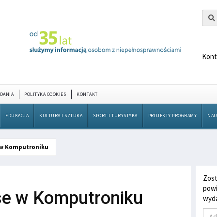
Kont
DANIA
POLITYKA COOKIES
KONTAKT
EDUKACJA
KULTURA I SZTUKA
SPORT I TURYSTYKA
PROJEKTY PROGRAMY
NAU
 w Komputroniku
Zost
powi
se w Komputroniku
wyda