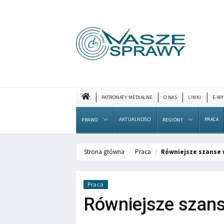
PATRONATY MEDIALNE
O NAS
LINKI
E-WY
AKTUALNOŚCI
PRACA
PRAWO
REGIONY
Strona główna
Praca
Równiejsze szanse
Praca
Równiejsze szan