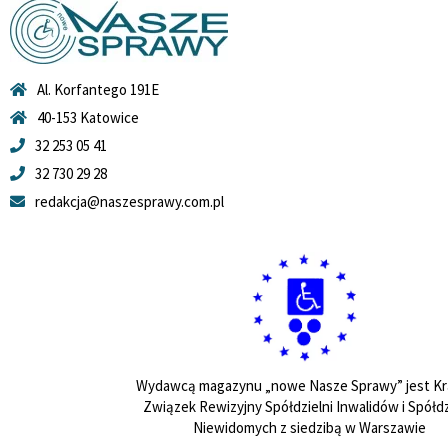
Al. Korfantego 191E
40-153 Katowice
32 253 05 41
32 730 29 28
redakcja@naszesprawy.com.pl
Wydawcą magazynu „nowe Nasze Sprawy” jest Kr
Związek Rewizyjny Spółdzielni Inwalidów i Spółdz
Niewidomych z siedzibą w Warszawie