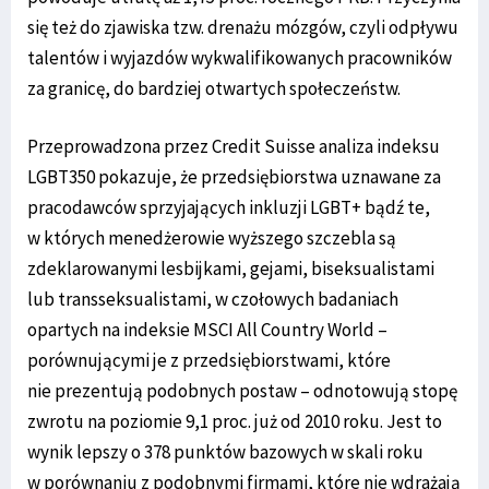
się też do zjawiska tzw. drenażu mózgów, czyli odpływu
talentów i wyjazdów wykwalifikowanych pracowników
za granicę, do bardziej otwartych społeczeństw.
Przeprowadzona przez Credit Suisse analiza indeksu
LGBT350 pokazuje, że przedsiębiorstwa uznawane za
pracodawców sprzyjających inkluzji LGBT+ bądź te,
w których menedżerowie wyższego szczebla są
zdeklarowanymi lesbijkami, gejami, biseksualistami
lub transseksualistami, w czołowych badaniach
opartych na indeksie MSCI All Country World –
porównującymi je z przedsiębiorstwami, które
nie prezentują podobnych postaw – odnotowują stopę
zwrotu na poziomie 9,1 proc. już od 2010 roku. Jest to
wynik lepszy o 378 punktów bazowych w skali roku
w porównaniu z podobnymi firmami, które nie wdrażają