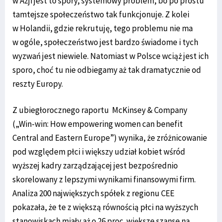
w Azji jest to spory, systemowy problem, bo po prostu
tamtejsze społeczeństwo tak funkcjonuje. Z kolei
w Holandii, gdzie rekrutuję, tego problemu nie ma
w ogóle, społeczeństwo jest bardzo świadome i tych
wyzwań jest niewiele. Natomiast w Polsce wciąż jest ich
sporo, choć tu nie odbiegamy aż tak dramatycznie od
reszty Europy.
Z ubiegłorocznego raportu McKinsey & Company
(„Win-win: How empowering women can benefit
Central and Eastern Europe”) wynika, że zróżnicowanie
pod względem płci i większy udział kobiet wśród
wyższej kadry zarządzającej jest bezpośrednio
skorelowany z lepszymi wynikami finansowymi firm.
Analiza 200 największych spółek z regionu CEE
pokazała, że te z większą równością płci na wyższych
stanowiskach miały aż o 26 proc. większe szanse na