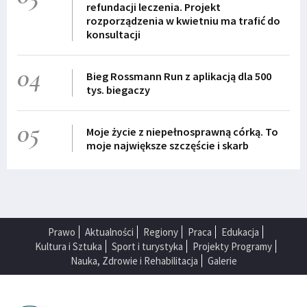
refundacji leczenia. Projekt
rozporządzenia w kwietniu ma trafić do
konsultacji
04
Bieg Rossmann Run z aplikacją dla 500
tys. biegaczy
05
Moje życie z niepełnosprawną córką. To
moje największe szczęście i skarb
Prawo
Aktualności
Regiony
Praca
Edukacja
Kultura i Sztuka
Sport i turystyka
Projekty Programy
Nauka, Zdrowie i Rehabilitacja
Galerie