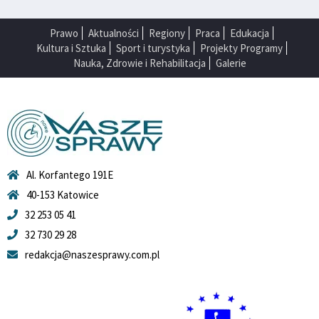
Prawo
Aktualności
Regiony
Praca
Edukacja
Kultura i Sztuka
Sport i turystyka
Projekty Programy
Nauka, Zdrowie i Rehabilitacja
Galerie
Al. Korfantego 191E
40-153 Katowice
32 253 05 41
32 730 29 28
redakcja@naszesprawy.com.pl