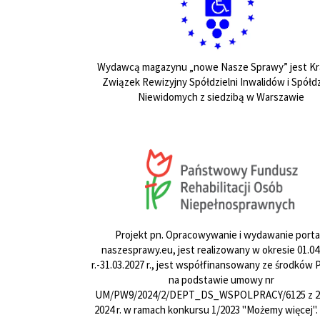
Wydawcą magazynu „nowe Nasze Sprawy” jest Kr
Związek Rewizyjny Spółdzielni Inwalidów i Spółdz
Niewidomych z siedzibą w Warszawie
Projekt pn. Opracowywanie i wydawanie porta
naszesprawy.eu, jest realizowany w okresie 01.04
r.-31.03.2027 r., jest współfinansowany ze środków
na podstawie umowy nr
UM/PW9/2024/2/DEPT_DS_WSPOLPRACY/6125 z 24
2024 r. w ramach konkursu 1/2023 "Możemy więcej".