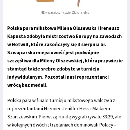
ME w parałucznictwie. Złoto i srebro
Polska para mikstowa Milena Olszewska i Ireneusz
Kapusta zdobyła mistrzostwo Europy na zawodach
w Notwill, które zakończyły się 3 sierpnia br.
Szwajcarska miejscowość jest podwójnie
szczęśliwa dla Mileny Olszewskiej, która przywiezie
stamtąd także srebro zdobyte w turnieju
indywidulanym. Pozostali nasi reprezentanci
wrócą bez medali.
Polska para w finale turnieju mikstowego walczyła z
reprezentantami Niemiec Jeniffer Hess i Maikiem
Szarszewskim. Pierwszą rundę wygrali rywale 33:29, ale
w kolejnych dwóch strzelaniach dominowali Polacy –