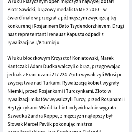
W łuku klasycznym open mężczyzn najwyżej dotarł
Piotr Sawicki, brązowy medalista ME z 2010 – w
ćwierćfinale w przegrał z późniejszym zwycięzcą tej
konkurencji Rosjaninem Bato Tsydendorzhievem. Drugi
nasz reprezentant Ireneusz Kapusta odpadł z
rywalizacji w 1/8 turnieju.
W łuku bloczkowym Krzysztof Koniatowski, Marek
Kantczak i Adam Dudka walczyli o brąz, przegrywając
jednak z Francuzami 217:224. Złoto wywalczyli Włosi po
zwycięstwie nad Turkami. Rywalizację kobiet wygrały
Niemki, przed Rosjankami i Turczynkami. Złoto w
rywalizacji mikstów wywalczyli Turcy, przed Rosjanami i
Brytyjczykami. Wśród kobiet indywidualnie wygrała
Szwedka Zandra Reppe, z mężczyzn najlepszy był
Słowak Marcel Pavlik pokonując mistrza