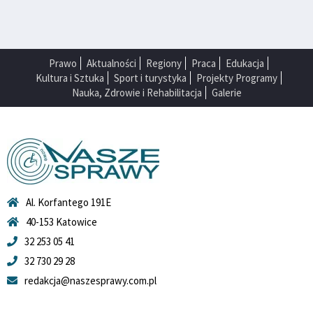
Prawo
Aktualności
Regiony
Praca
Edukacja
Kultura i Sztuka
Sport i turystyka
Projekty Programy
Nauka, Zdrowie i Rehabilitacja
Galerie
Al. Korfantego 191E
40-153 Katowice
32 253 05 41
32 730 29 28
redakcja@naszesprawy.com.pl