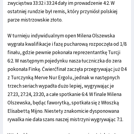
zwycięstwa 33:32 i 33:24 dały im prowadzenie 4:2. W
ostatniej rundzie był remis, który przyniósł polskiej
parze mistrzowskie złoto.
W turnieju indywidualnym open Milena Olszewska
wygrała kwalifikacje i fazę pucharową rozpoczęła od 1/8
finału, gdzie pewnie pokonała reprezentantkę Turcji
6:2. W następnym pojedynku nasza łuczniczka do zera
pokonała Finkę. Ćwierćfinał zaczęła przegrywając już 0:4
z Turczynką Merve Nur Ergolu, jednak w następnych
trzech seriach wypadła dużo lepiej, wygrywając je
27:23, 27:24, 23:20, a całe spotkanie 6:4. W finale Milena
Olszewska, będąc faworytką, spotkała się z Włoszką
Elisabettą Mijno. Niestety znakomicie dysponowana
rywalka nie dała szans naszej mistrzyni wygrywając 7:1.