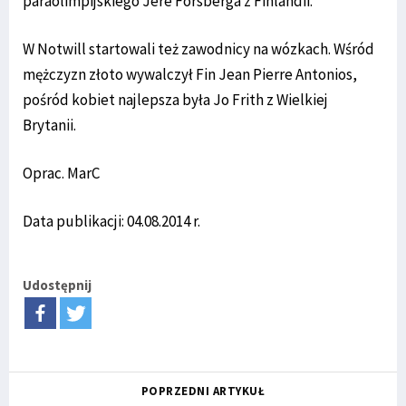
paraolimpijskiego Jere Forsberga z Finlandii.
W Notwill startowali też zawodnicy na wózkach. Wśród
mężczyzn złoto wywalczył Fin Jean Pierre Antonios,
pośród kobiet najlepsza była Jo Frith z Wielkiej
Brytanii.
Oprac. MarC
Data publikacji: 04.08.2014 r.
Udostępnij
POPRZEDNI ARTYKUŁ