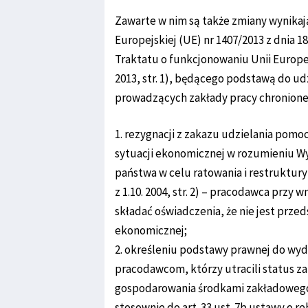
Zawarte w nim są także zmiany wynikaj
Europejskiej (UE) nr 1407/2013 z dnia 18
Traktatu o funkcjonowaniu Unii Europejs
2013, str. 1), będącego podstawą do 
prowadzących zakłady pracy chronionej
1. rezygnacji z zakazu udzielania pom
sytuacji ekonomicznej w rozumieniu 
państwa w celu ratowania i restruktury
z 1.10. 2004, str. 2) – pracodawca przy
składać oświadczenia, że nie jest przed
ekonomicznej;
2. określeniu podstawy prawnej do wy
pracodawcom, którzy utracili status za
gospodarowania środkami zakładowego 
stosownie do art. 33 ust. 7b ustawy o reh