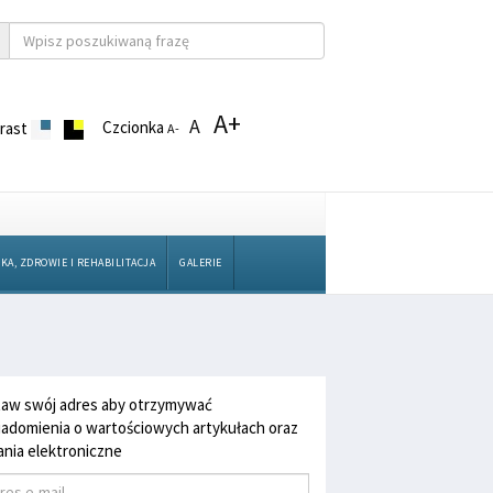
A+
A
Czcionka
rast
A-
KA, ZDROWIE I REHABILITACJA
GALERIE
aw swój adres aby otrzymywać
adomienia o wartościowych artykułach oraz
nia elektroniczne