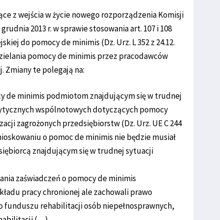
ące z wejścia w życie nowego rozporządzenia Komisji
 grudnia 2013 r. w sprawie stosowania art. 107 i 108
kiej do pomocy de minimis (Dz. Urz. L 352 z 24.12.
udzielania pomocy de minimis przez pracodawców
. Zmiany te polegają na:
ocy de minimis podmiotom znajdującym się w trudnej
Wytycznych wspólnotowych dotyczących pomocy
zacji zagrożonych przedsiębiorstw (Dz. Urz. UE C 244
 wnioskowaniu o pomoc de minimis nie będzie musiał
siębiorcą znajdującym się w trudnej sytuacji
dania zaświadczeń o pomocy de minimis
kładu pracy chronionej ale zachowali prawo
funduszu rehabilitacji osób niepełnosprawnych,
abilitacji (…).