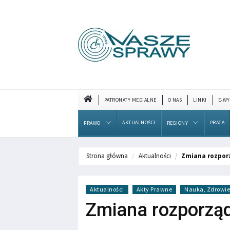
PATRONATY MEDIALNE
O NAS
LINKI
E-WY
AKTUALNOŚCI
PRACA
PRAWO
REGIONY
Strona główna
Aktualności
Zmiana rozpor
Aktualności
Akty Prawne
Nauka, Zdrowie 
Zmiana rozporząd