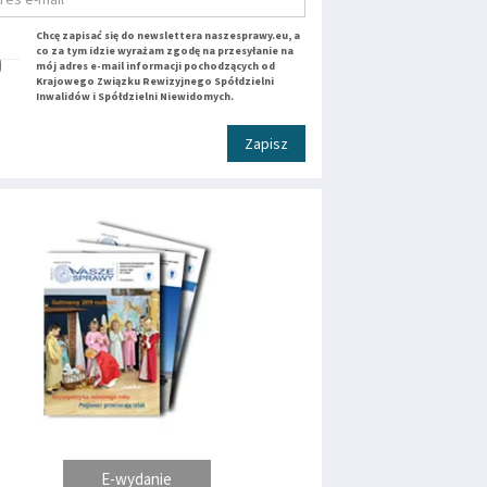
Chcę zapisać się do newslettera naszesprawy.eu, a
co za tym idzie wyrażam zgodę na przesyłanie na
mój adres e-mail informacji pochodzących od
Krajowego Związku Rewizyjnego Spółdzielni
Inwalidów i Spółdzielni Niewidomych.
Zapisz
E-wydanie