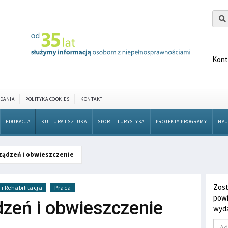
Kont
DANIA
POLITYKA COOKIES
KONTAKT
EDUKACJA
KULTURA I SZTUKA
SPORT I TURYSTYKA
PROJEKTY PROGRAMY
NAU
ządzeń i obwieszczenie
Zost
i Rehabilitacja
Praca
powi
zeń i obwieszczenie
wyda