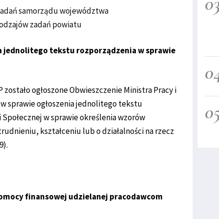
0
 zadań samorządu województwa
rodzajów zadań powiatu
 jednolitego tekstu rozporządzenia w sprawie
0
P zostało ogłoszone Obwieszczenie Ministra Pracy i
r. w sprawie ogłoszenia jednolitego tekstu
0
ki Społecznej w sprawie określenia wzorów
trudnieniu, kształceniu lub o działalności na rzecz
9).
pomocy finansowej udzielanej pracodawcom