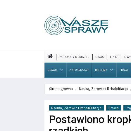
PATRONATY MEDIALNE
O NAS
LINKI
E-WY
AKTUALNOŚCI
PRACA
PRAWO
REGIONY
Strona główna
Nauka, Zdrowie i Rehabilitacja
Nauka, Zdrowie i Rehabilitacja
Prawo
Pro
Postawiono kropk