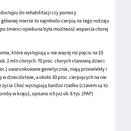
 dostępu do rehabilitacji czy pomocy
w głównej mierze to najmłodsi cierpią na tego rodzaju
y po śmierci opiekuna była możliwość wsparcia chorej
enia, które występują u nie więcej niż pięciu na 10
k. 2 mln chorych. 70 proc. chorych stanowią dzieci.
roc.) uwarunkowane genetycznie, mają przewlekły i
ię w dzieciństwie, a około 30 proc. cierpiących na nie
życia. Choć występują bardzo rzadko (czasem są to
oby w kraju), opisano ich już ok. 8 tys. (PAP)