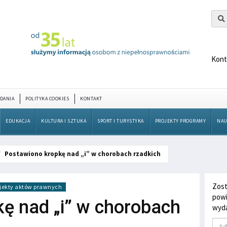
Kont
DANIA
POLITYKA COOKIES
KONTAKT
EDUKACJA
KULTURA I SZTUKA
SPORT I TURYSTYKA
PROJEKTY PROGRAMY
NAU
Postawiono kropkę nad „i” w chorobach rzadkich
Zost
jekty aktów prawnych
powi
ę nad „i” w chorobach
wyda