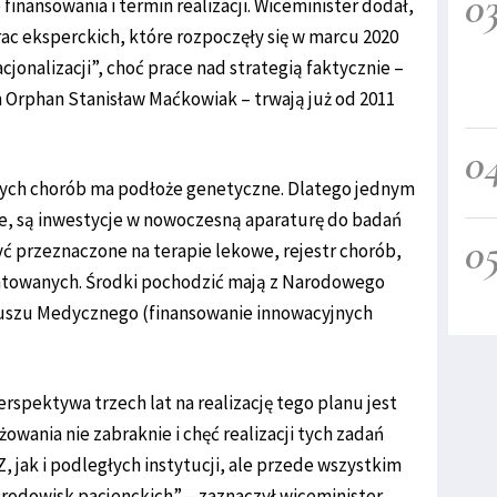
0
 finansowania i termin realizacji. Wiceminister dodał,
rac eksperckich, które rozpoczęły się w marcu 2020
cjonalizacji”, choć prace nad strategią faktycznie –
Orphan Stanisław Maćkowiak – trwają już od 2011
0
 tych chorób ma podłoże genetyczne. Dlatego jednym
e, są inwestycje w nowoczesną aparaturę do badań
0
ć przeznaczone na terapie lekowe, rejestr chorób,
ntowanych. Środki pochodzić mają z Narodowego
duszu Medycznego (finansowanie innowacyjnych
rspektywa trzech lat na realizację tego planu jest
żowania nie zabraknie i chęć realizacji tych zadań
 jak i podległych instytucji, ale przede wszystkim
rodowisk pacjenckich” – zaznaczył wiceminister.