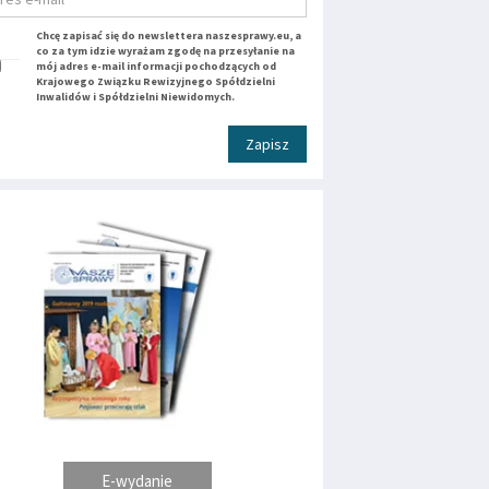
Chcę zapisać się do newslettera naszesprawy.eu, a
co za tym idzie wyrażam zgodę na przesyłanie na
mój adres e-mail informacji pochodzących od
Krajowego Związku Rewizyjnego Spółdzielni
Inwalidów i Spółdzielni Niewidomych.
Zapisz
E-wydanie