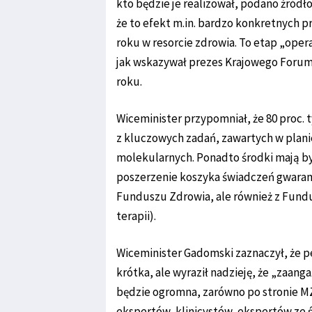
kto będzie je realizował, podano źródło
że to efekt m.in. bardzo konkretnych p
roku w resorcie zdrowia. To etap „opera
jak wskazywał prezes Krajowego Forum 
roku.
Wiceminister przypomniał, że 80 proc.
z kluczowych zadań, zawartych w plani
molekularnych. Ponadto środki mają by
poszerzenie koszyka świadczeń gwara
Funduszu Zdrowia, ale również z Fun
terapii).
Wiceminister Gadomski zaznaczył, że pe
krótka, ale wyraził nadzieję, że „zaanga
będzie ogromna, zarówno po stronie MZ,
ekspertów, klinicystów, ekspertów ze ś