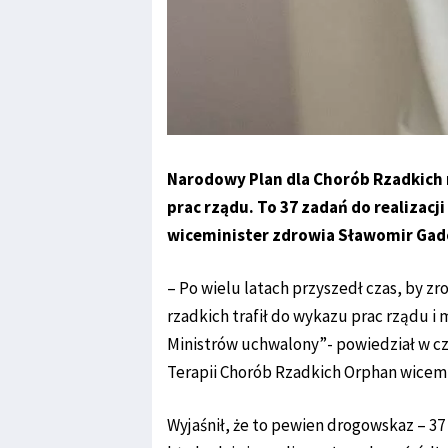
Narodowy Plan dla Chorób Rzadkich n
prac rządu. To 37 zadań do realizacj
wiceminister zdrowia Sławomir Gad
– Po wielu latach przyszedł czas, by zr
rzadkich trafił do wykazu prac rządu i
Ministrów uchwalony”- powiedział w c
Terapii Chorób Rzadkich Orphan wicem
Wyjaśnił, że to pewien drogowskaz – 37