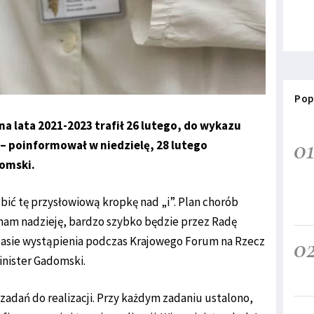
Pop
a lata 2021-2023 trafił 26 lutego, do wykazu
0
i – poinformował w niedzielę, 28 lutego
omski.
obić tę przysłowiową kropkę nad „i”. Plan chorób
 mam nadzieję, bardzo szybko będzie przez Radę
0
zasie wystąpienia podczas Krajowego Forum na Rzecz
inister Gadomski.
 zadań do realizacji. Przy każdym zadaniu ustalono,