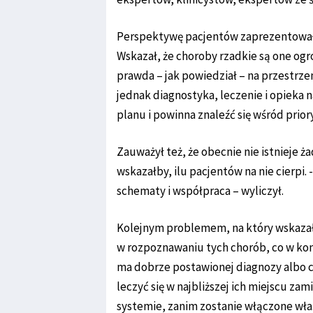
Perspektywę pacjentów zaprezentował 
Wskazał, że choroby rzadkie są one o
prawda – jak powiedział – na przestrze
jednak diagnostyka, leczenie i opiek
planu i powinna znaleźć się wśród prio
Zauważył też, że obecnie nie istnieje ż
wskazałby, ilu pacjentów na nie cierpi
schematy i współpraca – wyliczył.
Kolejnym problemem, na który wskazał,
w rozpoznawaniu tych chorób, co w kon
ma dobrze postawionej diagnozy albo cz
leczyć się w najbliższej ich miejscu za
systemie, zanim zostanie włączone właś