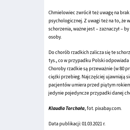
Chmielowiec zwrócił też uwagę na brak
psychologicznej. Z uwagi też na to, że 
schorzenia, ważne jest – zaznaczył – b
osoby.
Do chorób rzadkich zalicza się te schorz
tys., co w przypadku Polski odpowiada o
Choroby rzadkie są przeważnie (w 80 p
ciężki przebieg. Najczęściej ujawniają s
pacjentów umiera przed piątym rokiem 
jedynie pojedyncze przypadki danej chor
Klaudia Torchała
, fot. pixabay.com.
Data publikacji: 01.03.2021 r.