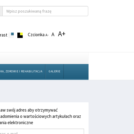
A+
A
Czcionka
rast
A-
KA, ZDROWIE I REHABILITACJA
GALERIE
aw swój adres aby otrzymywać
adomienia o wartościowych artykułach oraz
nia elektroniczne