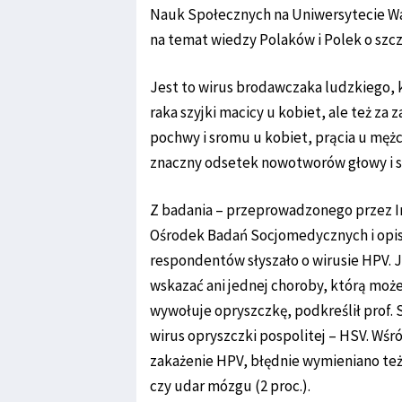
Nauk Społecznych na Uniwersytecie Wa
na temat wiedzy Polaków i Polek o szc
Jest to wirus brodawczaka ludzkiego, 
raka szyjki macicy u kobiet, ale też za
pochwy i sromu u kobiet, prącia u mężcz
znaczny odsetek nowotworów głowy i szyi
Z badania – przeprowadzonego przez In
Ośrodek Badań Socjomedycznych i opisan
respondentów słyszało o wirusie HPV. Je
wskazać ani jednej choroby, którą może 
wywołuje opryszczkę, podkreślił prof.
wirus opryszczki pospolitej – HSV. Wśr
zakażenie HPV, błędnie wymieniano też 
czy udar mózgu (2 proc.).