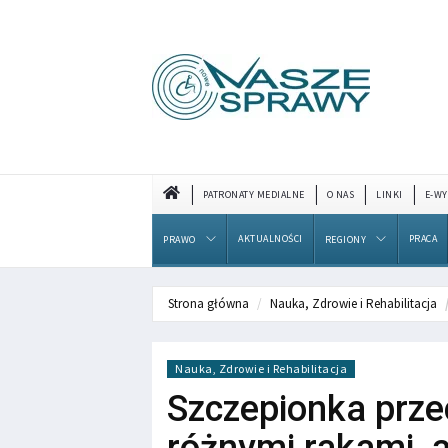
PATRONATY MEDIALNE
O NAS
LINKI
E-WY
AKTUALNOŚCI
PRACA
PRAWO
REGIONY
Strona główna
Nauka, Zdrowie i Rehabilitacja
Nauka, Zdrowie i Rehabilitacja
Szczepionka prze