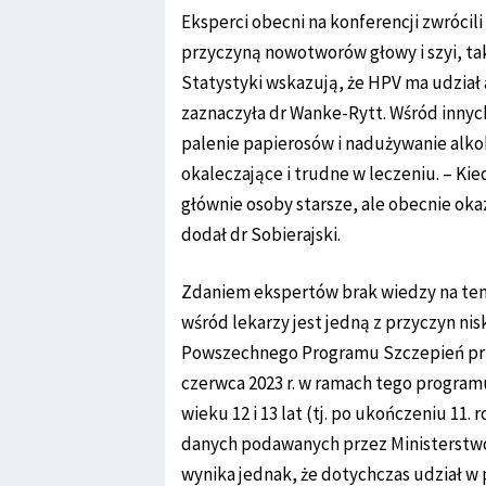
Eksperci obecni na konferencji zwrócil
przyczyną nowotworów głowy i szyi, taki
Statystyki wskazują, że HPV ma udział
zaznaczyła dr Wanke-Rytt. Wśród innyc
palenie papierosów i nadużywanie alko
okaleczające i trudne w leczeniu. – Kie
głównie osoby starsze, ale obecnie okazu
dodał dr Sobierajski.
Zdaniem ekspertów brak wiedzy na tem
wśród lekarzy jest jedną z przyczyn ni
Powszechnego Programu Szczepień prz
czerwca 2023 r. w ramach tego program
wieku 12 i 13 lat (tj. po ukończeniu 11. 
danych podawanych przez Ministerstwo
wynika jednak, że dotychczas udział w