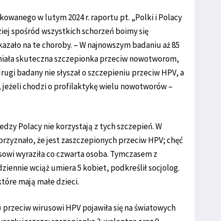
kowanego w lutym 2024 r. raportu pt. „Polki i Polacy
ziej spośród wszystkich schorzeń boimy się
azało na te choroby. – W najnowszym badaniu aż 85
tniała skuteczna szczepionka przeciw nowotworom,
drugi badany nie słyszał o szczepieniu przeciw HPV, a
 jeżeli chodzi o profilaktykę wielu nowotworów –
dzy Polacy nie korzystają z tych szczepień. W
przyznało, że jest zaszczepionych przeciw HPV; chęć
sowi wyraziła co czwarta osoba. Tymczasem z
ziennie wciąż umiera 5 kobiet, podkreślił socjolog.
tóre mają małe dzieci.
) przeciw wirusowi HPV pojawiła się na światowych