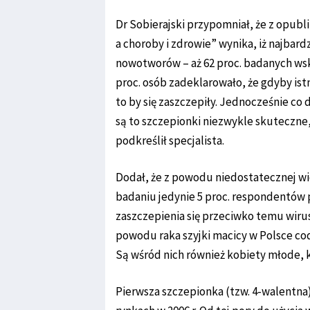
Dr Sobierajski przypomniał, że z opubli
a choroby i zdrowie” wynika, iż najbard
nowotworów – aż 62 proc. badanych wsk
proc. osób zadeklarowało, że gdyby is
to by się zaszczepiły. Jednocześnie co 
są to szczepionki niezwykle skuteczne,
podkreślił specjalista.
Dodał, że z powodu niedostatecznej wie
badaniu jedynie 5 proc. respondentów 
zaszczepienia się przeciwko temu wiru
powodu raka szyjki macicy w Polsce cod
Są wśród nich również kobiety młode, k
Pierwsza szczepionka (tzw. 4-walentna