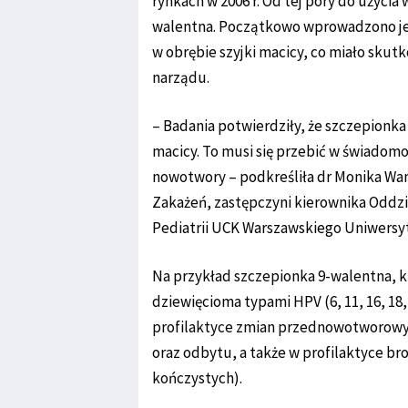
rynkach w 2006 r. Od tej pory do użycia
walentna. Początkowo wprowadzono je
w obrębie szyjki macicy, co miało sku
narządu.
– Badania potwierdziły, że szczepionka
macicy. To musi się przebić w świadomo
nowotwory – podkreśliła dr Monika Wan
Zakażeń, zastępczyni kierownika Oddzi
Pediatrii UCK Warszawskiego Uniwers
Na przykład szczepionka 9-walentna, 
dziewięcioma typami HPV (6, 11, 16, 18, 3
profilaktyce zmian przednowotworowyc
oraz odbytu, a także w profilaktyce b
kończystych).