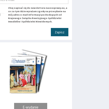
Chcę zapisać się do newslettera naszesprawy.eu, a
co za tym idzie wyrażam zgodę na przesyłanie na
mój adres e-mail informacji pochodzących od
Krajowego Związku Rewizyjnego Spółdzielni
Inwalidów i Spółdzielni Niewidomych.
Zapisz
E-wydanie