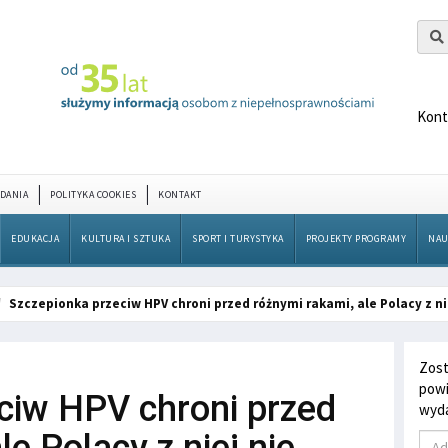
Kont
DANIA
POLITYKA COOKIES
KONTAKT
EDUKACJA
KULTURA I SZTUKA
SPORT I TURYSTYKA
PROJEKTY PROGRAMY
NAU
Szczepionka przeciw HPV chroni przed różnymi rakami, ale Polacy z ni
Zost
powi
ciw HPV chroni przed
wyda