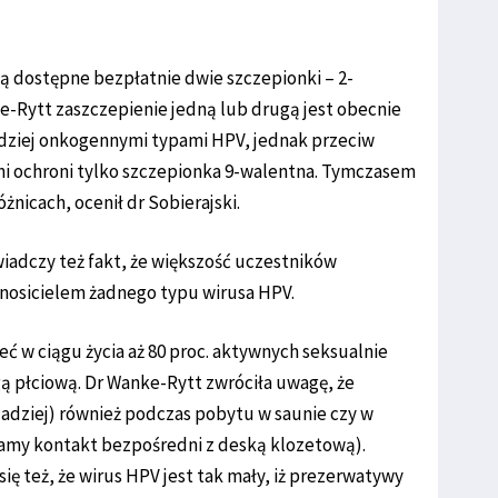
ą dostępne bezpłatnie dwie szczepionki – 2-
e-Rytt zaszczepienie jedną lub drugą jest obecnie
rdziej onkogennymi typami HPV, jednak przeciw
i ochroni tylko szczepionka 9-walentna. Tymczasem
żnicach, ocenił dr Sobierajski.
iadczy też fakt, że większość uczestników
t nosicielem żadnego typu wirusa HPV.
ć w ciągu życia aż 80 proc. aktywnych seksualnie
gą płciową. Dr Wanke-Rytt zwróciła uwagę, że
zadziej) również podczas pobytu w saunie czy w
mamy kontakt bezpośredni z deską klozetową).
ę też, że wirus HPV jest tak mały, iż prezerwatywy