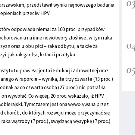
0
rszawskim, przedstawił wyniki najnowszego badania
zepieniach przeciw HPV.
który odpowiada niemal za 100 proc. przypadków
 zachorowania na inne nowotwory złośliwe, w tym raka
0
yzn oraz u obu płci – raka odbytu, a także za
, jak rak gardła, krtani i przełyku.
0
stytutu praw Pacjenta i Edukacji Zdrowotnej oraz
ego w raporcie – wynika, że trzy czwarte (73 proc.)
dnak aż co czwarta osoba (27 proc.) nie potrafiła
on wywołać. Co więcej, 20 proc. wskazało, iż HPV
 Sobierajski. Tymczasem jest ona wywoływana przez
ód chorób, do których rozwoju może przyczyniać się
raka wątroby (7 proc.), swędzącą wysypkę (7 proc.)