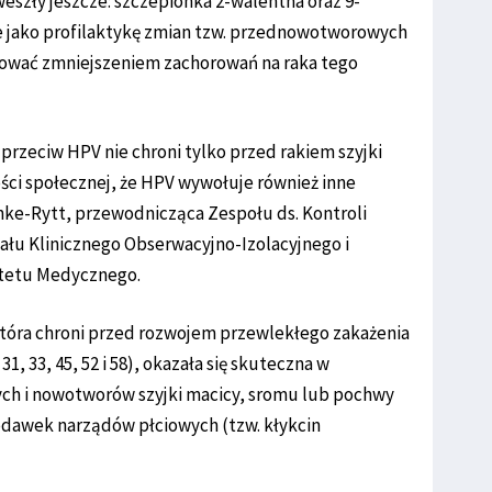
 weszły jeszcze: szczepionka 2-walentna oraz 9-
 jako profilaktykę zmian tzw. przednowotworowych
tkować zmniejszeniem zachorowań na raka tego
 przeciw HPV nie chroni tylko przed rakiem szyjki
ści społecznej, że HPV wywołuje również inne
ke-Rytt, przewodnicząca Zespołu ds. Kontroli
ału Klinicznego Obserwacyjno-Izolacyjnego i
ytetu Medycznego.
która chroni przed rozwojem przewlekłego zakażenia
1, 33, 45, 52 i 58), okazała się skuteczna w
h i nowotworów szyjki macicy, sromu lub pochwy
rodawek narządów płciowych (tzw. kłykcin