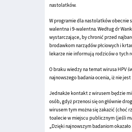
nastolatków.
W programie dla nastolatków obecnie s
walentna i 9-walentna. Według dr Wank
wystarczające, by chronić przed najba
brodawkom narządów płciowych i krtan
lekarze nie informują rodziców o tych ró
O braku wiedzy na temat wirusa HPV św
najnowszego badania ocenia, iż nie jes
Jednakże kontakt z wirusem będzie mie
osób, gdyż przenosi się on głównie dro
wirusem tym można się zakazić (choć r
toalecie w miejscu publicznym (jeśli 
„Dzięki najnowszym badaniom okazało si