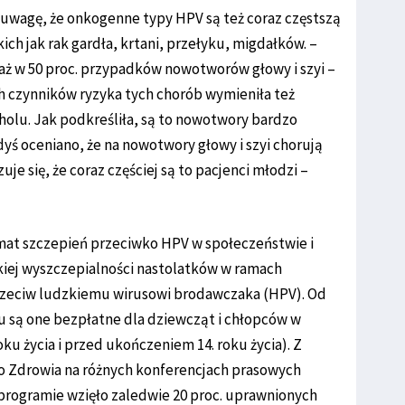
i uwagę, że onkogenne typy HPV są też coraz częstszą
ch jak rak gardła, krtani, przełyku, migdałków. –
 aż w 50 proc. przypadków nowotworów głowy i szyi –
h czynników ryzyka tych chorób wymieniła też
holu. Jak podkreśliła, są to nowotwory bardzo
dyś oceniano, że na nowotwory głowy i szyi chorują
je się, że coraz częściej są to pacjenci młodzi –
at szczepień przeciwko HPV w społeczeństwie i
skiej wyszczepialności nastolatków w ramach
eciw ludzkiemu wirusowi brodawczaka (HPV). Od
u są one bezpłatne dla dziewcząt i chłopców w
roku życia i przed ukończeniem 14. roku życia). Z
 Zdrowia na różnych konferencjach prasowych
 programie wzięło zaledwie 20 proc. uprawnionych