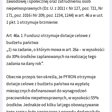
zawodowej i społecznej oraz zatrudnieniu osób
niepełnosprawnych (Dz. U. z 2011 r. Nr 127, poz. 721, Nr
171, poz. 1016 i Nr 209, poz. 1234, 1244) w art. 46 a w ust.
1 pkt. 1 otrzymuje brzmienie:
Art. 46a. 1. Fundusz otrzymuje dotacje celowe z
budżetu państwa:
„1) na zadanie, o którym mowa w art. 26a – w wysokości
do 30% środków zaplanowanych na realizację tego
zadania na dany rok”.
Obecnie przepis ten określa, że PFRON otrzymuje
dotacje celowe z budżetu państwa na wypłatę
miesięcznych dofinansowań do wynagrodzeń
pracowników niepełnosprawnych, w wysokości 55%
środków. Jednakże od kilku lat jego obowiązywanie
tego zapisu było zawieszone z powodu dodanych do