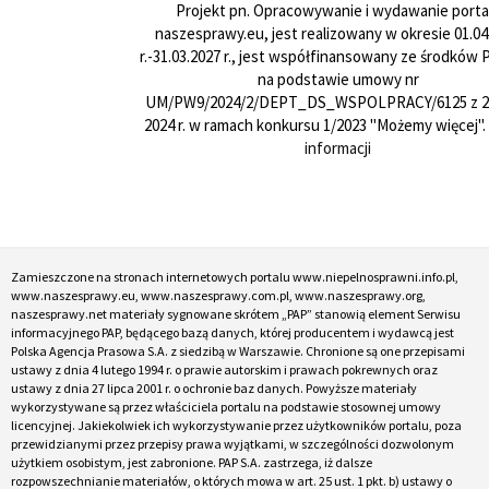
Projekt pn. Opracowywanie i wydawanie porta
naszesprawy.eu, jest realizowany w okresie 01.04
r.-31.03.2027 r., jest współfinansowany ze środków
na podstawie umowy nr
UM/PW9/2024/2/DEPT_DS_WSPOLPRACY/6125 z 24
2024 r. w ramach konkursu 1/2023 "Możemy więcej".
informacji
Zamieszczone na stronach internetowych portalu www.niepelnosprawni.info.pl,
www.naszesprawy.eu, www.naszesprawy.com.pl, www.naszesprawy.org,
naszesprawy.net materiały sygnowane skrótem „PAP” stanowią element Serwisu
informacyjnego PAP, będącego bazą danych, której producentem i wydawcą jest
Polska Agencja Prasowa S.A. z siedzibą w Warszawie. Chronione są one przepisami
ustawy z dnia 4 lutego 1994 r. o prawie autorskim i prawach pokrewnych oraz
ustawy z dnia 27 lipca 2001 r. o ochronie baz danych. Powyższe materiały
wykorzystywane są przez właściciela portalu na podstawie stosownej umowy
licencyjnej. Jakiekolwiek ich wykorzystywanie przez użytkowników portalu, poza
przewidzianymi przez przepisy prawa wyjątkami, w szczególności dozwolonym
użytkiem osobistym, jest zabronione. PAP S.A. zastrzega, iż dalsze
rozpowszechnianie materiałów, o których mowa w art. 25 ust. 1 pkt. b) ustawy o