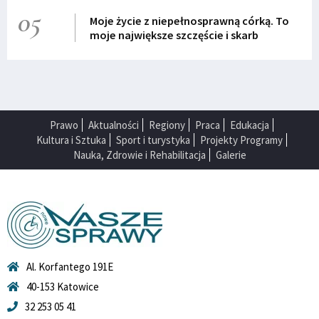
05
Moje życie z niepełnosprawną córką. To
moje największe szczęście i skarb
Prawo
Aktualności
Regiony
Praca
Edukacja
Kultura i Sztuka
Sport i turystyka
Projekty Programy
Nauka, Zdrowie i Rehabilitacja
Galerie
Al. Korfantego 191E
40-153 Katowice
32 253 05 41