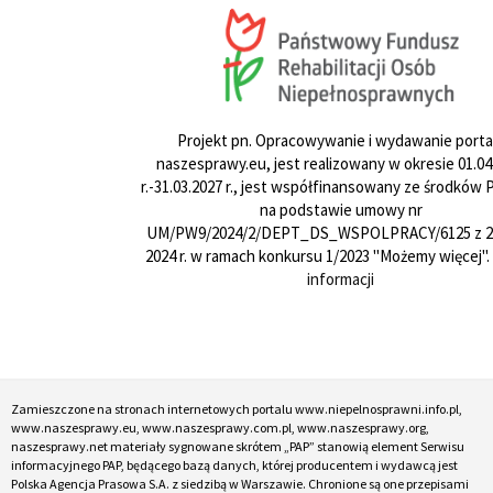
Projekt pn. Opracowywanie i wydawanie porta
naszesprawy.eu, jest realizowany w okresie 01.04
r.-31.03.2027 r., jest współfinansowany ze środków
na podstawie umowy nr
UM/PW9/2024/2/DEPT_DS_WSPOLPRACY/6125 z 24
2024 r. w ramach konkursu 1/2023 "Możemy więcej".
informacji
Zamieszczone na stronach internetowych portalu www.niepelnosprawni.info.pl,
www.naszesprawy.eu, www.naszesprawy.com.pl, www.naszesprawy.org,
naszesprawy.net materiały sygnowane skrótem „PAP” stanowią element Serwisu
informacyjnego PAP, będącego bazą danych, której producentem i wydawcą jest
Polska Agencja Prasowa S.A. z siedzibą w Warszawie. Chronione są one przepisami