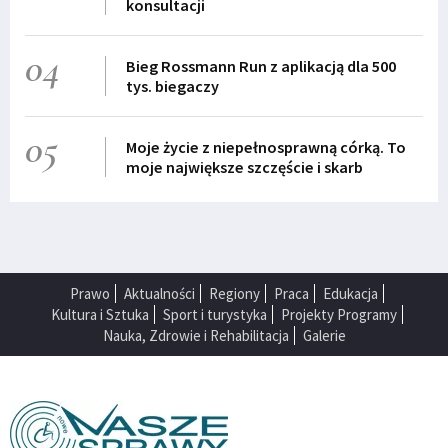
konsultacji
04
Bieg Rossmann Run z aplikacją dla 500
tys. biegaczy
05
Moje życie z niepełnosprawną córką. To
moje największe szczęście i skarb
Prawo
Aktualności
Regiony
Praca
Edukacja
Kultura i Sztuka
Sport i turystyka
Projekty Programy
Nauka, Zdrowie i Rehabilitacja
Galerie