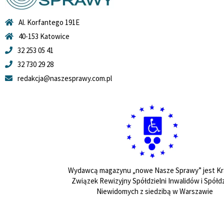
Al. Korfantego 191E
40-153 Katowice
32 253 05 41
32 730 29 28
redakcja@naszesprawy.com.pl
Wydawcą magazynu „nowe Nasze Sprawy” jest Kr
Związek Rewizyjny Spółdzielni Inwalidów i Spółdz
Niewidomych z siedzibą w Warszawie