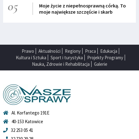
05
Moje życie z niepełnosprawną córką. To
moje największe szczęście i skarb
Prawo
Aktualności
Regiony
Praca
Edukacja
Kultura i Sztuka
Sport i turystyka
Projekty Programy
Nauka, Zdrowie i Rehabilitacja
Galerie
Al. Korfantego 191E
40-153 Katowice
32 253 05 41
32 730 29 28