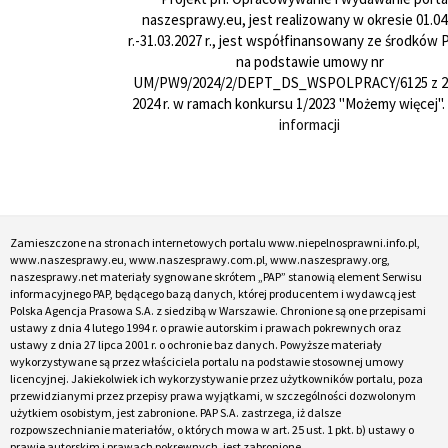
naszesprawy.eu, jest realizowany w okresie 01.04
r.-31.03.2027 r., jest współfinansowany ze środków
na podstawie umowy nr
UM/PW9/2024/2/DEPT_DS_WSPOLPRACY/6125 z 24
2024 r. w ramach konkursu 1/2023 "Możemy więcej".
informacji
Zamieszczone na stronach internetowych portalu www.niepelnosprawni.info.pl,
www.naszesprawy.eu, www.naszesprawy.com.pl, www.naszesprawy.org,
naszesprawy.net materiały sygnowane skrótem „PAP” stanowią element Serwisu
informacyjnego PAP, będącego bazą danych, której producentem i wydawcą jest
Polska Agencja Prasowa S.A. z siedzibą w Warszawie. Chronione są one przepisami
ustawy z dnia 4 lutego 1994 r. o prawie autorskim i prawach pokrewnych oraz
ustawy z dnia 27 lipca 2001 r. o ochronie baz danych. Powyższe materiały
wykorzystywane są przez właściciela portalu na podstawie stosownej umowy
licencyjnej. Jakiekolwiek ich wykorzystywanie przez użytkowników portalu, poza
przewidzianymi przez przepisy prawa wyjątkami, w szczególności dozwolonym
użytkiem osobistym, jest zabronione. PAP S.A. zastrzega, iż dalsze
rozpowszechnianie materiałów, o których mowa w art. 25 ust. 1 pkt. b) ustawy o
prawie autorskim i prawach pokrewnych, jest zabronione.