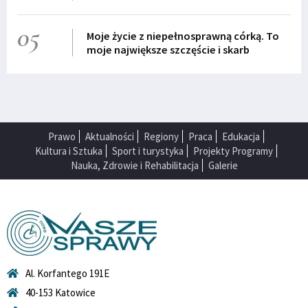
05
Moje życie z niepełnosprawną córką. To
moje największe szczęście i skarb
Prawo
Aktualności
Regiony
Praca
Edukacja
Kultura i Sztuka
Sport i turystyka
Projekty Programy
Nauka, Zdrowie i Rehabilitacja
Galerie
Al. Korfantego 191E
40-153 Katowice