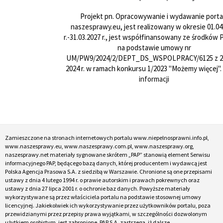
Projekt pn. Opracowywanie i wydawanie porta
naszesprawy.eu, jest realizowany w okresie 01.04
r.-31.03.2027 r., jest współfinansowany ze środków
na podstawie umowy nr
UM/PW9/2024/2/DEPT_DS_WSPOLPRACY/6125 z 24
2024 r. w ramach konkursu 1/2023 "Możemy więcej".
informacji
Zamieszczone na stronach internetowych portalu www.niepelnosprawni.info.pl,
www.naszesprawy.eu, www.naszesprawy.com.pl, www.naszesprawy.org,
naszesprawy.net materiały sygnowane skrótem „PAP” stanowią element Serwisu
informacyjnego PAP, będącego bazą danych, której producentem i wydawcą jest
Polska Agencja Prasowa S.A. z siedzibą w Warszawie. Chronione są one przepisami
ustawy z dnia 4 lutego 1994 r. o prawie autorskim i prawach pokrewnych oraz
ustawy z dnia 27 lipca 2001 r. o ochronie baz danych. Powyższe materiały
wykorzystywane są przez właściciela portalu na podstawie stosownej umowy
licencyjnej. Jakiekolwiek ich wykorzystywanie przez użytkowników portalu, poza
przewidzianymi przez przepisy prawa wyjątkami, w szczególności dozwolonym
użytkiem osobistym, jest zabronione. PAP S.A. zastrzega, iż dalsze