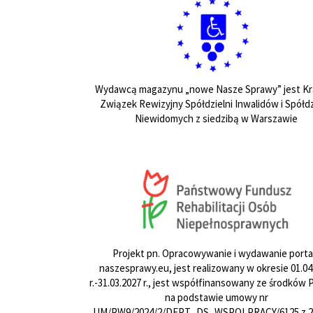
Wydawcą magazynu „nowe Nasze Sprawy” jest Kr
Związek Rewizyjny Spółdzielni Inwalidów i Spółdz
Niewidomych z siedzibą w Warszawie
Projekt pn. Opracowywanie i wydawanie porta
naszesprawy.eu, jest realizowany w okresie 01.04
r.-31.03.2027 r., jest współfinansowany ze środków
na podstawie umowy nr
UM/PW9/2024/2/DEPT_DS_WSPOLPRACY/6125 z 24