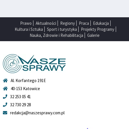
Prawo
Aktualności
Regiony
Praca
Edukacja
Kultura i Sztuka
Sport i turystyka
Projekty Programy
Nauka, Zdrowie i Rehabilitacja
Galerie
Al. Korfantego 191E
40-153 Katowice
32 253 05 41
32 730 29 28
redakcja@naszesprawy.com.pl