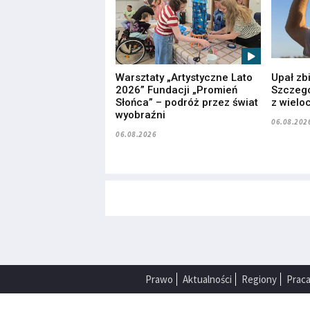
Warsztaty „Artystyczne Lato
Upał zb
2026” Fundacji „Promień
Szczegó
Słońca” – podróż przez świat
z wielo
wyobraźni
06.08.202
06.08.2026
Prawo
Aktualności
Regiony
Prac