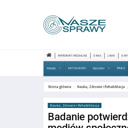
PATRONATY MEDIALNE
O NAS
LINKI
E-WY
AKTUALNOŚCI
PRACA
PRAWO
REGIONY
Strona główna
Nauka, Zdrowie i Rehabilitacja
Nauka, Zdrowie i Rehabilitacja
Badanie potwierdz