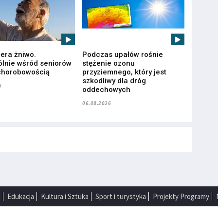
iera żniwo.
Podczas upałów rośnie
lnie wśród seniorów
stężenie ozonu
chorobowością
przyziemnego, który jest
szkodliwy dla dróg
6
oddechowych
06.08.2026
a
Edukacja
Kultura i Sztuka
Sport i turystyka
Projekty Programy