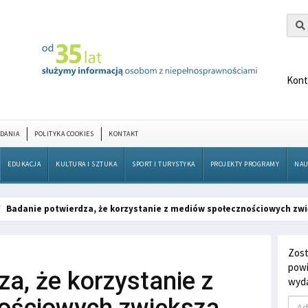
Kont
DANIA
POLITYKA COOKIES
KONTAKT
EDUKACJA
KULTURA I SZTUKA
SPORT I TURYSTYKA
PROJEKTY PROGRAMY
NAU
Badanie potwierdza, że korzystanie z mediów społecznościowych zwię
Zost
powi
a, że korzystanie z
wyda