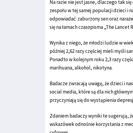
Na razie nie jest jasne, dlaczego tak si
zespołu w tej samej populacji dzieci i
odpowiadać: zaburzony sen oraz naraże
się na łamach czasopisma „The Lancet R
Wynika z niego, że młodzi ludzie w wie
później 2,62 razy częściej mieli myśli
Ponadto w kolejnym roku 2,3 razy częśc
marihuana, alkohol, nikotyna.
Badacze zwracają uwagę, że dzieci i na
social media, które są dla nich główn
przyczyniają się do wystąpienia depres
Zdaniem badaczy wyniki te sugerują, ż
wskazówek odnośnie korzystania z medi
cyfrowej.