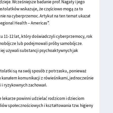
ę dzieje. Wcześniejsze badanie prof. Nagaty i jego
 nastolatków wskazuje, że częściowo mogą za to
nie na cyberprzemoc. Artykuł na ten temat ukazał
egional Health – Americas”.
ku 11-12 lat, który doświadczyli cyberprzemocy, rok
 samobójcze lub podejmowali próby samobójcze.
iej używali substancji psychoaktywnych jak
stolatki są na swój sposób z potrzasku, ponieważ
ym kanałem komunikacji z rówieśnikami, jednocześnie
ji i ryzykownych zachowań.
e lekarze powinni udzielać rodzicom i dzieciom
ów społecznościowych i kształtowania tzw. higieny