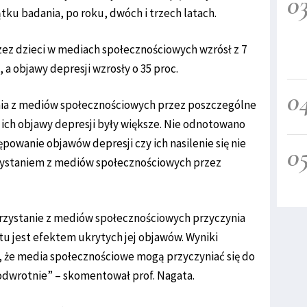
0
ku badania, po roku, dwóch i trzech latach.
rzez dzieci w mediach społecznościowych wzrósł z 7
, a objawy depresji wzrosły o 35 proc.
0
ania z mediów społecznościowych przez poszczególne
ku ich objawy depresji były większe. Nie odnotowano
powanie objawów depresji czy ich nasilenie się nie
0
zystaniem z mediów społecznościowych przez
orzystanie z mediów społecznościowych przyczynia
stu jest efektem ukrytych jej objawów. Wyniki
 że media społecznościowe mogą przyczyniać się do
odwrotnie” – skomentował prof. Nagata.