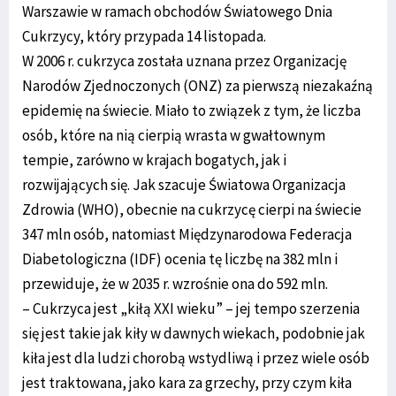
Warszawie w ramach obchodów Światowego Dnia
Cukrzycy, który przypada 14 listopada.
W 2006 r. cukrzyca została uznana przez Organizację
Narodów Zjednoczonych (ONZ) za pierwszą niezakaźną
epidemię na świecie. Miało to związek z tym, że liczba
osób, które na nią cierpią wrasta w gwałtownym
tempie, zarówno w krajach bogatych, jak i
rozwijających się. Jak szacuje Światowa Organizacja
Zdrowia (WHO), obecnie na cukrzycę cierpi na świecie
347 mln osób, natomiast Międzynarodowa Federacja
Diabetologiczna (IDF) ocenia tę liczbę na 382 mln i
przewiduje, że w 2035 r. wzrośnie ona do 592 mln.
– Cukrzyca jest „kiłą XXI wieku” – jej tempo szerzenia
się jest takie jak kiły w dawnych wiekach, podobnie jak
kiła jest dla ludzi chorobą wstydliwą i przez wiele osób
jest traktowana, jako kara za grzechy, przy czym kiła