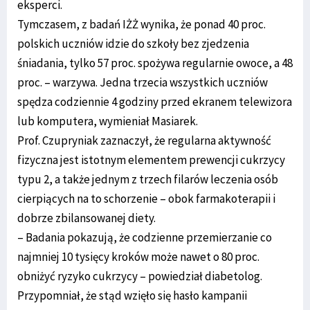
eksperci.
Tymczasem, z badań IŻŻ wynika, że ponad 40 proc.
polskich uczniów idzie do szkoły bez zjedzenia
śniadania, tylko 57 proc. spożywa regularnie owoce, a 48
proc. – warzywa. Jedna trzecia wszystkich uczniów
spędza codziennie 4 godziny przed ekranem telewizora
lub komputera, wymieniał Masiarek.
Prof. Czupryniak zaznaczył, że regularna aktywność
fizyczna jest istotnym elementem prewencji cukrzycy
typu 2, a także jednym z trzech filarów leczenia osób
cierpiących na to schorzenie – obok farmakoterapii i
dobrze zbilansowanej diety.
– Badania pokazują, że codzienne przemierzanie co
najmniej 10 tysięcy kroków może nawet o 80 proc.
obniżyć ryzyko cukrzycy – powiedział diabetolog.
Przypomniał, że stąd wzięło się hasło kampanii