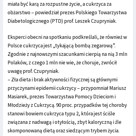
miała być karą za rozpustne życie, a cukrzyca za
obżarstwo – powiedział prezes Polskiego Towarzystwa
Diabetologicznego (PTD) prof. Leszek Czupryniak.
Eksperci obecni na spotkaniu podkreślali, że również w
Polsce cukrzyca jest „tykającą bombą zegarową”.
Zgodnie z najnowszymi szacunkami cierpią na nią 3 mln
Polaków, z czego 1 mln nie wie, że choruje, zwrócił
uwagę prof. Czupryniak.
– Zła dieta i brak aktywności fizycznej są głównymi
przyczynami epidemii cukrzycy – przypomniał Mariusz
Masiarek, prezes Towarzystwa Pomocy Dzieciom i
Młodzieży z Cukrzycą. 90 proc. przypadków tej choroby
stanowi bowiem cukrzyca typu 2, która jest ściśle
związana z nadwagą i otyłością, zbyt kaloryczną i źle
skomponowaną dietą oraz siedzącym trybem życia.