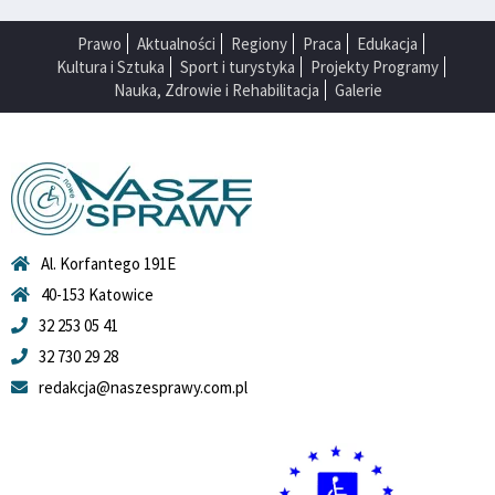
Prawo
Aktualności
Regiony
Praca
Edukacja
Kultura i Sztuka
Sport i turystyka
Projekty Programy
Nauka, Zdrowie i Rehabilitacja
Galerie
Al. Korfantego 191E
40-153 Katowice
32 253 05 41
32 730 29 28
redakcja@naszesprawy.com.pl