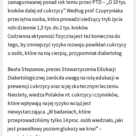
zainagurowanej ponad rok temu przez PTD – „O 10 tys.
kroków dalej od cukrzycy”. Według prof. Czupryniaka
przeciętna osoba, która prowadzi siedzący tryb życia
robi dziennie 1,5 tys. do 2 tys. kroków.
Codzienna aktywność fizyczna jest też konieczna do
tego, by zmniejszyć ryzyko rozwoju powikłań cukrzycy
u osób, które na nią cierpią, przypomniał diabetolog.
Beata Stepanow, prezes Stowarzyszenia Edukacji
Diabetologicznej zwróciła uwagę na rolę edukacji w
prewencji cukrzycy oraz w jej skutecznym leczeniu.
Niestety, wiedza Polaków nt. cukrzycy i czynników,
które wpływają na jej ryzyko wciąż jest
niewystarczająca. „W badaniach, które
przeprowadziliśmy tylko 14 proc. osób wiedziało, jaki
jest prawidłowy poziom glukozy we krwi” –