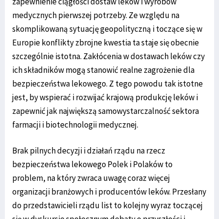
zapewnienie ciągłości dostaw leków i wyrobów
medycznych pierwszej potrzeby. Ze względu na
skomplikowaną sytuację geopolityczną i toczące się w
Europie konflikty zbrojne kwestia ta staje się obecnie
szczególnie istotna. Zakłócenia w dostawach leków czy
ich składników mogą stanowić realne zagrożenie dla
bezpieczeństwa lekowego. Z tego powodu tak istotne
jest, by wspierać i rozwijać krajową produkcję leków i
zapewnić jak największą samowystarczalność sektora
farmacji i biotechnologii medycznej.
Brak pilnych decyzji i działań rządu na rzecz
bezpieczeństwa lekowego Polek i Polaków to
problem, na który zwraca uwagę coraz więcej
organizacji branżowych i producentów leków. Przesłany
do przedstawicieli rządu list to kolejny wyraz toczącej
się w dyskursie społecznym debaty o przyszłości i