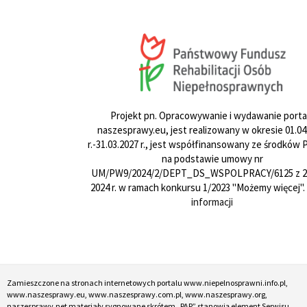
Projekt pn. Opracowywanie i wydawanie porta
naszesprawy.eu, jest realizowany w okresie 01.04
r.-31.03.2027 r., jest współfinansowany ze środków
na podstawie umowy nr
UM/PW9/2024/2/DEPT_DS_WSPOLPRACY/6125 z 24
2024 r. w ramach konkursu 1/2023 "Możemy więcej".
informacji
Zamieszczone na stronach internetowych portalu www.niepelnosprawni.info.pl,
www.naszesprawy.eu, www.naszesprawy.com.pl, www.naszesprawy.org,
naszesprawy.net materiały sygnowane skrótem „PAP” stanowią element Serwisu