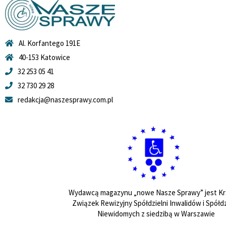
Al. Korfantego 191E
40-153 Katowice
32 253 05 41
32 730 29 28
redakcja@naszesprawy.com.pl
Wydawcą magazynu „nowe Nasze Sprawy” jest Kr
Związek Rewizyjny Spółdzielni Inwalidów i Spółdz
Niewidomych z siedzibą w Warszawie