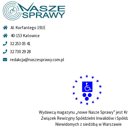
Al. Korfantego 191E
40-153 Katowice
32 253 05 41
32 730 29 28
redakcja@naszesprawy.com.pl
Wydawcą magazynu „nowe Nasze Sprawy” jest Kr
Związek Rewizyjny Spółdzielni Inwalidów i Spółdz
Niewidomych z siedzibą w Warszawie