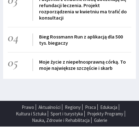
refundacji leczenia. Projekt
rozporządzenia w kwietniu ma trafić do
konsultacji
04
Bieg Rossmann Run z aplikacją dla 500
tys. biegaczy
05
Moje życie z niepełnosprawną córką. To
moje największe szczęście i skarb
Prawo
Aktualności
Regiony
Praca
Edukacja
Kultura i Sztuka
Sport i turystyka
Projekty Programy
Nauka, Zdrowie i Rehabilitacja
Galerie