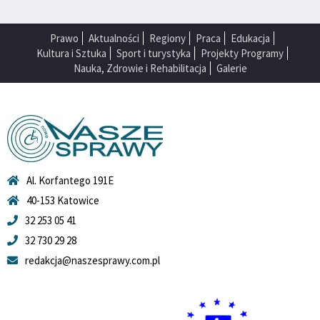
Prawo
Aktualności
Regiony
Praca
Edukacja
Kultura i Sztuka
Sport i turystyka
Projekty Programy
Nauka, Zdrowie i Rehabilitacja
Galerie
Al. Korfantego 191E
40-153 Katowice
32 253 05 41
32 730 29 28
redakcja@naszesprawy.com.pl