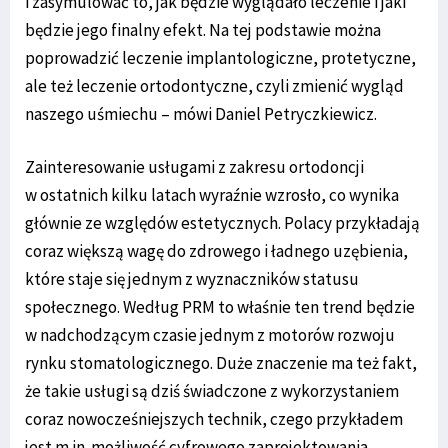
i zasymulować to, jak będzie wyglądało leczenie i jaki
będzie jego finalny efekt. Na tej podstawie można
poprowadzić leczenie implantologiczne, protetyczne,
ale też leczenie ortodontyczne, czyli zmienić wygląd
naszego uśmiechu – mówi Daniel Petryczkiewicz.
Zainteresowanie usługami z zakresu ortodoncji
w ostatnich kilku latach wyraźnie wzrosło, co wynika
głównie ze względów estetycznych. Polacy przykładają
coraz większą wagę do zdrowego i ładnego uzębienia,
które staje się jednym z wyznaczników statusu
społecznego. Według PRM to właśnie ten trend będzie
w nadchodzącym czasie jednym z motorów rozwoju
rynku stomatologicznego. Duże znaczenie ma też fakt,
że takie usługi są dziś świadczone z wykorzystaniem
coraz nowocześniejszych technik, czego przykładem
jest m.in. możliwość cyfrowego zaprojektowania