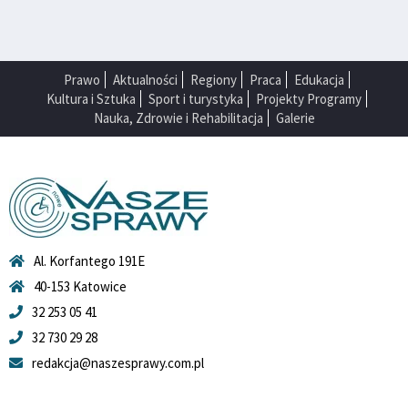
Prawo
Aktualności
Regiony
Praca
Edukacja
Kultura i Sztuka
Sport i turystyka
Projekty Programy
Nauka, Zdrowie i Rehabilitacja
Galerie
Al. Korfantego 191E
40-153 Katowice
32 253 05 41
32 730 29 28
redakcja@naszesprawy.com.pl