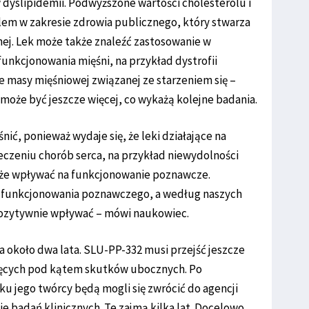
 w dyslipidemii. Podwyższone wartości cholesterolu i
em w zakresie zdrowia publicznego, który stwarza
nej. Lek może także znaleźć zastosowanie w
unkcjonowania mięśni, na przykład dystrofii
e masy mięśniowej związanej ze starzeniem się –
może być jeszcze więcej, co wykażą kolejne badania.
nić, ponieważ wydaje się, że leki działające na
czeniu chorób serca, na przykład niewydolności
akże wpływać na funkcjonowanie poznawcze.
wą funkcjonowania poznawczego, a według naszych
 pozytywnie wpływać – mówi naukowiec.
a około dwa lata. SLU-PP-332 musi przejść jeszcze
rzęcych pod kątem skutków ubocznych. Po
u jego twórcy będą mogli się zwrócić do agencji
e badań klinicznych. Te zajmą kilka lat. Docelowo