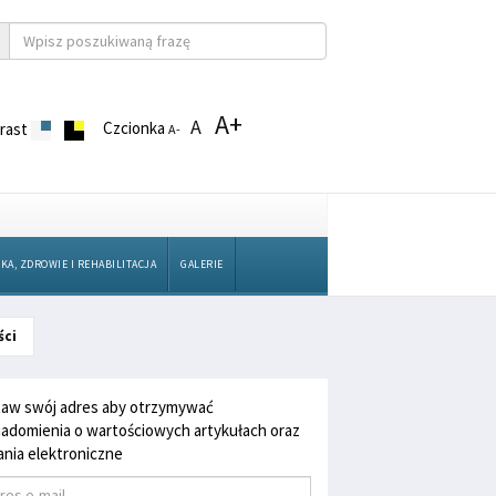
A+
A
Czcionka
rast
A-
KA, ZDROWIE I REHABILITACJA
GALERIE
ści
aw swój adres aby otrzymywać
adomienia o wartościowych artykułach oraz
nia elektroniczne