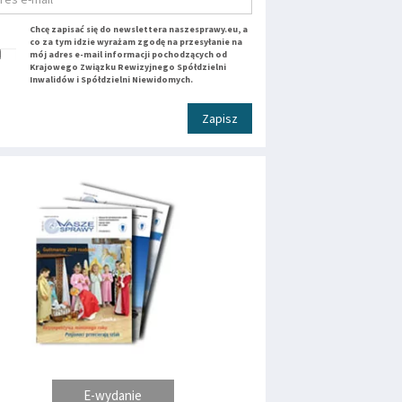
Chcę zapisać się do newslettera naszesprawy.eu, a
co za tym idzie wyrażam zgodę na przesyłanie na
mój adres e-mail informacji pochodzących od
Krajowego Związku Rewizyjnego Spółdzielni
Inwalidów i Spółdzielni Niewidomych.
Zapisz
E-wydanie