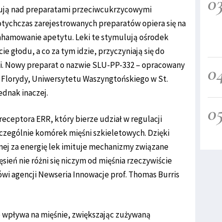
0
cują nad preparatami przeciwcukrzycowymi
dotychczas zarejestrowanych preparatów opiera się na
ahamowanie apetytu. Leki te stymulują ośrodek
ie głodu, a co za tym idzie, przyczyniają się do
ii. Nowy preparat o nazwie SLU-PP-332 – opracowany
0
 Florydy, Uniwersytetu Waszyngtońskiego w St.
jednak inaczej.
0
 receptora ERR, który bierze udział w regulacji
czególnie komórek mięśni szkieletowych. Dzięki
nej za energię lek imituje mechanizmy związane
ęsień nie różni się niczym od mięśnia rzeczywiście
i agencji Newseria Innowacje prof. Thomas Burris
o wpływa na mięśnie, zwiększając zużywaną