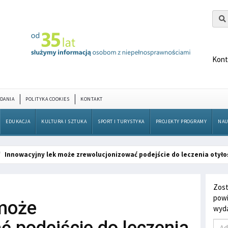
Kont
DANIA
POLITYKA COOKIES
KONTAKT
EDUKACJA
KULTURA I SZTUKA
SPORT I TURYSTYKA
PROJEKTY PROGRAMY
NAU
Innowacyjny lek może zrewolucjonizować podejście do leczenia otyło
Zost
powi
 może
wyda