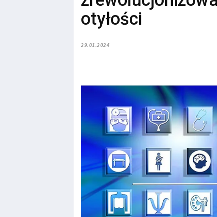
zrewolucjonizowa
otyłości
29.01.2024