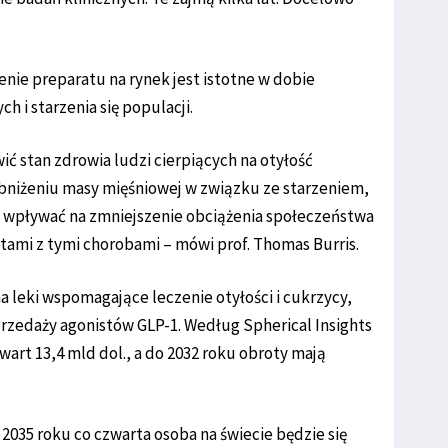
nie preparatu na rynek jest istotne w dobie
h i starzenia się populacji.
ić stan zdrowia ludzi cierpiących na otyłość
obniżeniu masy mięśniowej w związku ze starzeniem,
e wpływać na zmniejszenie obciążenia społeczeństwa
tami z tymi chorobami – mówi prof. Thomas Burris.
a leki wspomagające leczenie otyłości i cukrzycy,
rzedaży agonistów GLP-1. Według Spherical Insights
wart 13,4 mld dol., a do 2032 roku obroty mają
2035 roku co czwarta osoba na świecie będzie się