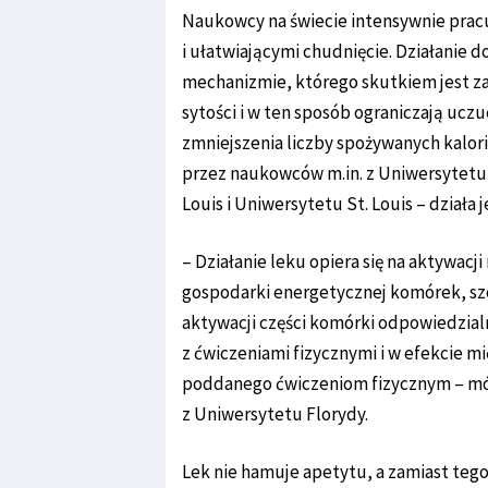
Naukowcy na świecie intensywnie pra
i ułatwiającymi chudnięcie. Działanie 
mechanizmie, którego skutkiem jest z
sytości i w ten sposób ograniczają uczuc
zmniejszenia liczby spożywanych kalor
przez naukowców m.in. z Uniwersytetu
Louis i Uniwersytetu St. Louis – działa 
– Działanie leku opiera się na aktywacji
gospodarki energetycznej komórek, sz
aktywacji części komórki odpowiedzial
z ćwiczeniami fizycznymi i w efekcie mi
poddanego ćwiczeniom fizycznym ­– mów
z Uniwersytetu Florydy.
Lek nie hamuje apetytu, a zamiast teg