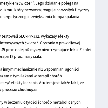
imetykiem ćwiczeń”. Jego działanie polega na
izmu, który zazwyczaj reaguje na wysiłek fizyczny.
energetycznego i zwiększenia tempa spalania
 testowali SLU-PP-332, wykazały efekty
intensywnych ćwiczeń. Gryzonie o prawidłowej
 45 proc. dalej niż myszy nieotrzymujące leku. Z kolei
rapii 12 proc. masy ciała.
 na innym mechanizmie niż wspomniani agoniści
azem z tymi lekami w terapii chorób
eszyć efekty leczenia. Atutem jest także fakt, że
 procesie chudnięcia.
 w leczeniu otyłości i chorób metabolicznych