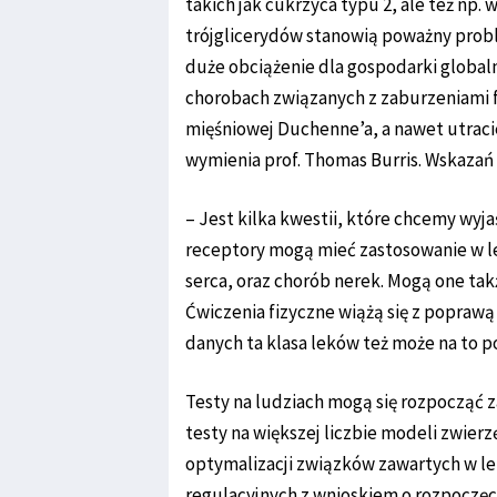
takich jak cukrzyca typu 2, ale też np.
trójglicerydów stanowią poważny probl
duże obciążenie dla gospodarki global
chorobach związanych z zaburzeniami f
mięśniowej Duchenne’a, a nawet utraci
wymienia prof. Thomas Burris. Wskazań 
– Jest kilka kwestii, które chcemy wyjaś
receptory mogą mieć zastosowanie w le
serca, oraz chorób nerek. Mogą one t
Ćwiczenia fizyczne wiążą się z popra
danych ta klasa leków też może na to
Testy na ludziach mogą się rozpocząć z
testy na większej liczbie modeli zwie
optymalizacji związków zawartych w lek
regulacyjnych z wnioskiem o rozpoczęci