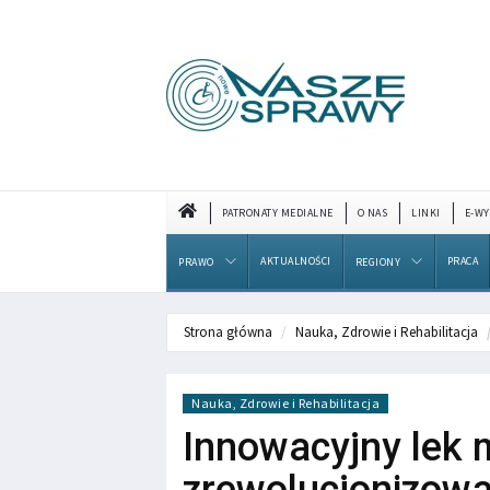
PATRONATY MEDIALNE
O NAS
LINKI
E-WY
AKTUALNOŚCI
PRACA
PRAWO
REGIONY
Strona główna
Nauka, Zdrowie i Rehabilitacja
Nauka, Zdrowie i Rehabilitacja
Innowacyjny lek