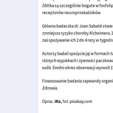
Żółtka są szczególnie bogate w fosfoli
receptorów neuroprzekaźników.
Główna badaczka dr Joan Sabaté stwier
zmniejsza ryzyko choroby Alzheimera. 1 
zaś spożywanie ich 2 do 4 razy w tygodni
Autorzy badali spożycie jaj w formach t
różnych wypiekach i żywności paczkowa
osób. Średni okres obserwacji wynosił 1
Finansowanie badania zapewniły organ
Zdrowia.
Oprac.
IKa
, fot. pixabay.com