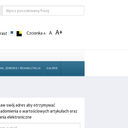
A+
A
Czcionka
rast
A-
KA, ZDROWIE I REHABILITACJA
GALERIE
aw swój adres aby otrzymywać
adomienia o wartościowych artykułach oraz
nia elektroniczne