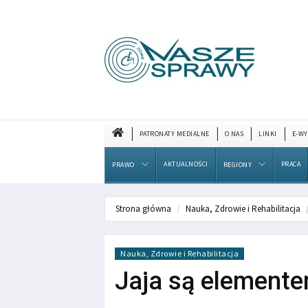
PATRONATY MEDIALNE
O NAS
LINKI
E-WY
AKTUALNOŚCI
PRACA
PRAWO
REGIONY
Strona główna
Nauka, Zdrowie i Rehabilitacja
Nauka, Zdrowie i Rehabilitacja
Jaja są elemente