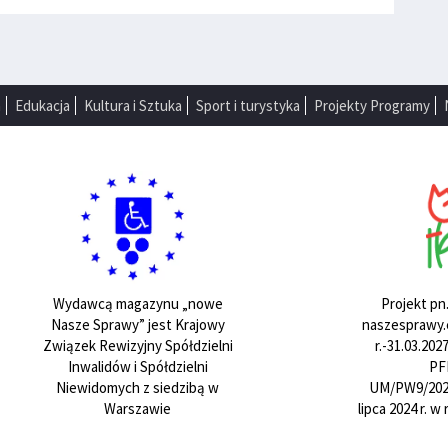
a
Edukacja
Kultura i Sztuka
Sport i turystyka
Projekty Programy
Projekt pn
Wydawcą magazynu „nowe
naszesprawy.e
Nasze Sprawy” jest Krajowy
r.-31.03.20
Związek Rewizyjny Spółdzielni
PF
Inwalidów i Spółdzielni
UM/PW9/202
Niewidomych z siedzibą w
lipca 2024 r. 
Warszawie