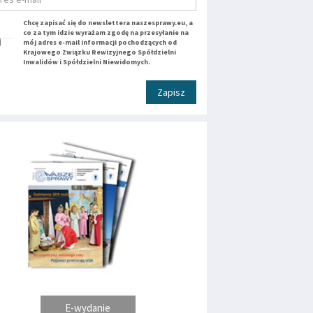
Chcę zapisać się do newslettera naszesprawy.eu, a
co za tym idzie wyrażam zgodę na przesyłanie na
mój adres e-mail informacji pochodzących od
Krajowego Związku Rewizyjnego Spółdzielni
Inwalidów i Spółdzielni Niewidomych.
Zapisz
E-wydanie