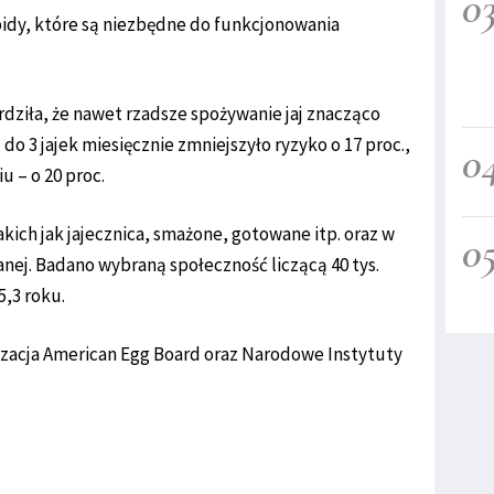
0
pidy, które są niezbędne do funkcjonowania
dziła, że nawet rzadsze spożywanie jaj znacząco
do 3 jajek miesięcznie zmniejszyło ryzyko o 17 proc.,
0
u – o 20 proc.
akich jak jajecznica, smażone, gotowane itp. oraz w
0
nej. Badano wybraną społeczność liczącą 40 tys.
5,3 roku.
izacja American Egg Board oraz Narodowe Instytuty