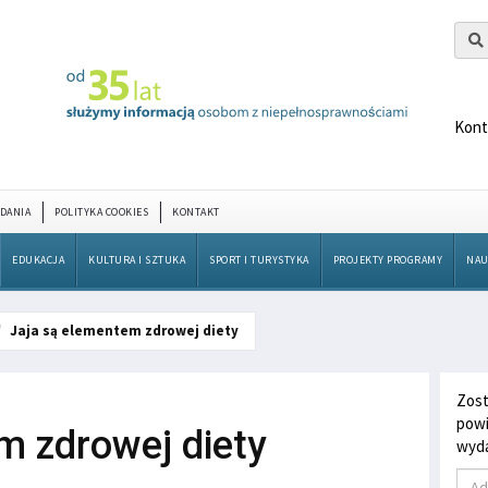
Kont
DANIA
POLITYKA COOKIES
KONTAKT
EDUKACJA
KULTURA I SZTUKA
SPORT I TURYSTYKA
PROJEKTY PROGRAMY
NAU
Jaja są elementem zdrowej diety
Zost
powi
m zdrowej diety
wyda