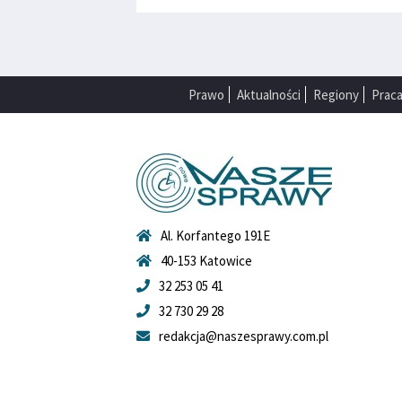
Prawo
Aktualności
Regiony
Prac
Al. Korfantego 191E
40-153 Katowice
32 253 05 41
32 730 29 28
redakcja@naszesprawy.com.pl