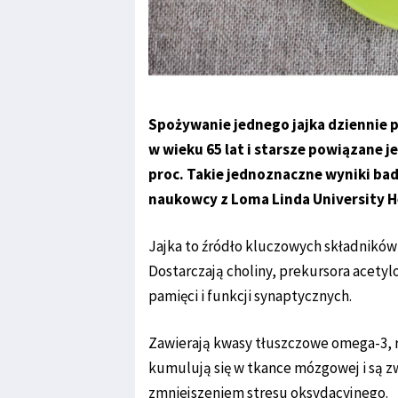
Spożywanie jednego jajka dziennie p
w wieku 65 lat i starsze powiązane 
proc. Takie jednoznaczne wyniki bad
naukowcy z Loma Linda University H
Jajka to źródło kluczowych składników
Dostarczają choliny, prekursora acetylo
pamięci i funkcji synaptycznych.
Zawierają kwasy tłuszczowe omega-3, r
kumulują się w tkance mózgowej i są z
zmniejszeniem stresu oksydacyjnego.