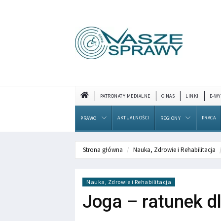
PATRONATY MEDIALNE
O NAS
LINKI
E-WY
AKTUALNOŚCI
PRACA
PRAWO
REGIONY
Strona główna
Nauka, Zdrowie i Rehabilitacja
Nauka, Zdrowie i Rehabilitacja
Joga – ratunek d