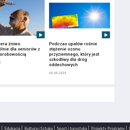
iera żniwo.
Podczas upałów rośnie
lnie dla seniorów z
stężenie ozonu
horobowością
przyziemnego, który jest
szkodliwy dla dróg
6
oddechowych
06.08.2026
a
Edukacja
Kultura i Sztuka
Sport i turystyka
Projekty Programy