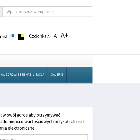
A+
A
Czcionka
rast
A-
KA, ZDROWIE I REHABILITACJA
GALERIE
aw swój adres aby otrzymywać
adomienia o wartościowych artykułach oraz
nia elektroniczne