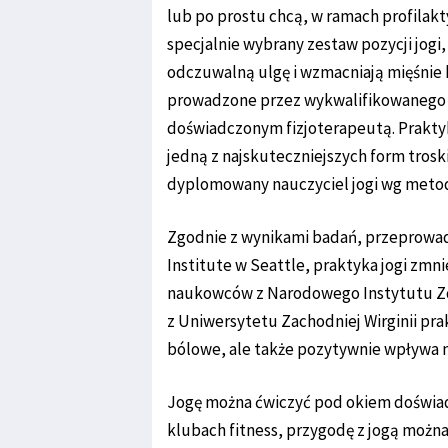
lub po prostu chcą, w ramach profilakt
specjalnie wybrany zestaw pozycji jog
odczuwalną ulgę i wzmacniają mięśnie 
prowadzone przez wykwalifikowanego n
doświadczonym fizjoterapeutą. Praktyka
jedną z najskuteczniejszych form tros
dyplomowany nauczyciel jogi wg metody
Zgodnie z wynikami badań, przeprowa
Institute w Seattle, praktyka jogi zm
naukowców z Narodowego Instytutu Zd
z Uniwersytetu Zachodniej Wirginii prak
bólowe, ale także pozytywnie wpływa n
Jogę można ćwiczyć pod okiem doświadc
klubach fitness, przygodę z jogą możn