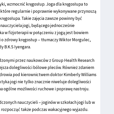
yki, wzmocnić kręgosłup. Joga dla kręgosłupa to
i, które regularnie i poprawnie wykonywane przynoszą
kręgosłupa. Takie zajęcia zawsze powinny być
auczyciela jogi, będącego jednocześnie
 w fizjoterapii w połączeniu z jogą jest bowiem
ki o zdrowy kręgosłup – tłumaczy Wiktor Morgulec,
 B.K.S Iyengara.
dzonymi przez naukowców z Group Health Research
niejsza dolegliwości bólowe pleców. Również zdaniem
rowia pod kierownictwem doktor Kimberly Williams
tyka jogi nie tylko znacznie niweluje dolegliwości
a ogólne możliwości ruchowe i poprawę nastroju.
zonych nauczycieli – joginów w szkołach jogi lub w
a rozpocząć także podczas wakacyjnego wyjazdu.