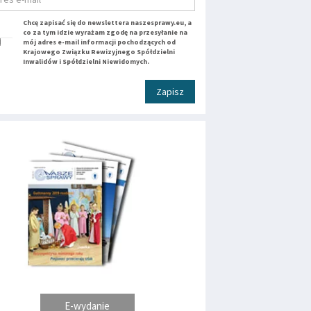
Chcę zapisać się do newslettera naszesprawy.eu, a
co za tym idzie wyrażam zgodę na przesyłanie na
mój adres e-mail informacji pochodzących od
Krajowego Związku Rewizyjnego Spółdzielni
Inwalidów i Spółdzielni Niewidomych.
Zapisz
E-wydanie