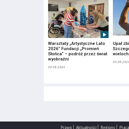
Warsztaty „Artystyczne Lato
Upał zb
2026” Fundacji „Promień
Szczegó
Słońca” – podróż przez świat
wieloc
wyobraźni
06.08.202
06.08.2026
Prawo
Aktualności
Regiony
Prac