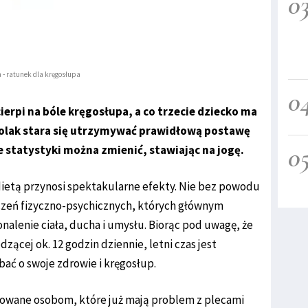
0
 - ratunek dla kręgosłupa
0
erpi na bóle kręgosłupa, a co trzecie dziecko ma
Polak stara się utrzymywać prawidłową postawę
0
e statystyki można zmienić, stawiając na jogę.
dietą przynosi spektakularne efekty. Nie bez powodu
iczeń fizyczno-psychicznych, których głównym
alenie ciała, ducha i umysłu. Biorąc pod uwagę, że
zącej ok. 12 godzin dziennie, letni czas jest
ć o swoje zdrowie i kręgosłup.
dykowane osobom, które już mają problem z plecami