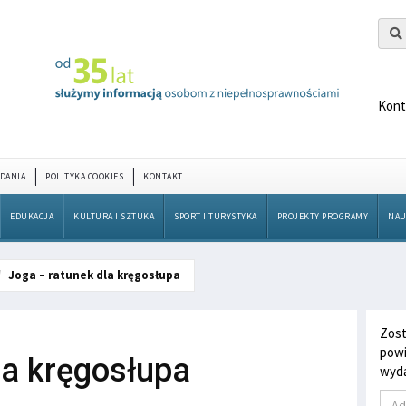
Kont
DANIA
POLITYKA COOKIES
KONTAKT
EDUKACJA
KULTURA I SZTUKA
SPORT I TURYSTYKA
PROJEKTY PROGRAMY
NAU
Joga – ratunek dla kręgosłupa
Zost
powi
la kręgosłupa
wyda