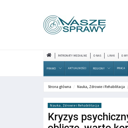
PATRONATY MEDIALNE
O NAS
LINKI
E-WY
AKTUALNOŚCI
PRACA
PRAWO
REGIONY
Strona główna
Nauka, Zdrowie i Rehabilitacja
Nauka, Zdrowie i Rehabilitacja
Kryzys psychiczn