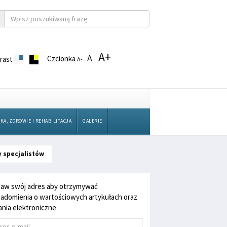
A+
A
Czcionka
rast
A-
KA, ZDROWIE I REHABILITACJA
GALERIE
y specjalistów
aw swój adres aby otrzymywać
adomienia o wartościowych artykułach oraz
nia elektroniczne