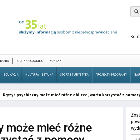
Kont
DANIA
POLITYKA COOKIES
KONTAKT
EDUKACJA
KULTURA I SZTUKA
SPORT I TURYSTYKA
PROJEKTY PROGRAMY
NAU
Kryzys psychiczny może mieć różne oblicze, warto korzystać z pomoc
Zost
powi
y może mieć różne
wyda