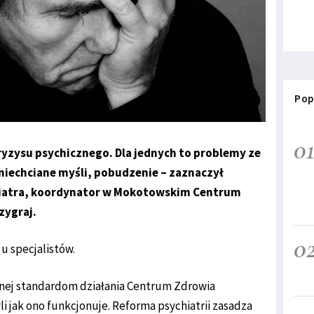
Pop
0
kryzysu psychicznego. Dla jednych to problemy ze
niechciane myśli, pobudzenie – zaznaczył
hiatra, koordynator w Mokotowskim Centrum
zygraj.
0
u specjalistów.
onej standardom działania Centrum Zdrowia
 jak ono funkcjonuje. Reforma psychiatrii zasadza