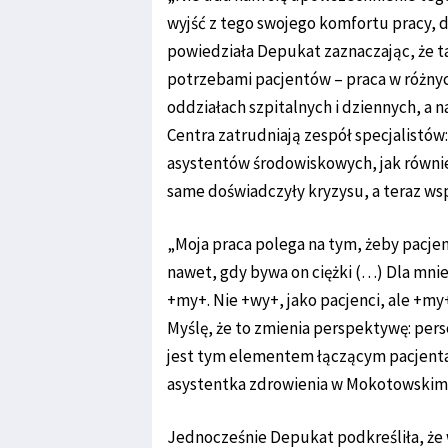
wyjść z tego swojego komfortu pracy, d
powiedziała Depukat zaznaczając, że ta
potrzebami pacjentów – praca w różny
oddziałach szpitalnych i dziennych, a
Centra zatrudniają zespół specjalistó
asystentów środowiskowych, jak równie
same doświadczyły kryzysu, a teraz wspi
„Moja praca polega na tym, żeby pacjen
nawet, gdy bywa on ciężki (…) Dla mni
+my+. Nie +wy+, jako pacjenci, ale +my
Myślę, że to zmienia perspektywę: pers
jest tym elementem łączącym pacjenta 
asystentka zdrowienia w Mokotowskim
Jednocześnie Depukat podkreśliła, że 