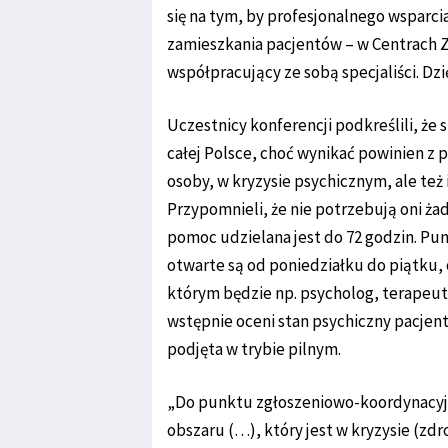
się na tym, by profesjonalnego wsparci
zamieszkania pacjentów – w Centrach Z
współpracujący ze sobą specjaliści. Dz
Uczestnicy konferencji podkreślili, ż
całej Polsce, choć wynikać powinien z
osoby, w kryzysie psychicznym, ale też 
Przypomnieli, że nie potrzebują oni ża
pomoc udzielana jest do 72 godzin. P
otwarte są od poniedziałku do piątku, o
którym będzie np. psycholog, terapeut
wstępnie oceni stan psychiczny pacjent
podjęta w trybie pilnym.
„Do punktu zgłoszeniowo-koordynacyj
obszaru (…), który jest w kryzysie (zdr