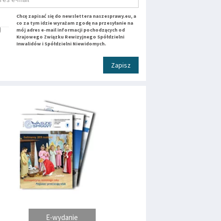
Chcę zapisać się do newslettera naszesprawy.eu, a
co za tym idzie wyrażam zgodę na przesyłanie na
mój adres e-mail informacji pochodzących od
Krajowego Związku Rewizyjnego Spółdzielni
Inwalidów i Spółdzielni Niewidomych.
Zapisz
E-wydanie