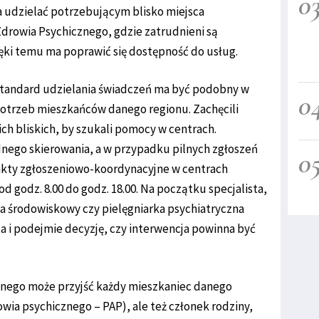
0
a udzielać potrzebującym blisko miejsca
drowia Psychicznego, gdzie zatrudnieni są
ięki temu ma poprawić się dostępność do usług.
e standard udzielania świadczeń ma być podobny w
0
 potrzeb mieszkańców danego regionu. Zachęcili
ich bliskich, by szukali pomocy w centrach.
dnego skierowania, a w przypadku pilnych zgłoszeń
0
unkty zgłoszeniowo-koordynacyjne w centrach
d godz. 8.00 do godz. 18.00. Na początku specjalista,
a środowiskowy czy pielęgniarka psychiatryczna
a i podejmie decyzję, czy interwencja powinna być
nego może przyjść każdy mieszkaniec danego
owia psychicznego – PAP), ale też członek rodziny,