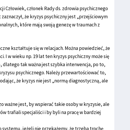
cji Człowiek, członek Rady ds. zdrowia psychicznego
 zaznaczył, że kryzys psychiczny jest „przejściowym
nalnych, które mają swoją genezę w traumach z
czne kształtuje się w relacjach. Można powiedzieć, że
. I w wieku np. 19 lat ten kryzys psychiczny może się
, dlatego tak ważna jest szybka interwencja, po to,
 kryzysu psychicznego. Należy przewartościować to,
odając, że kryzys nie jest „normą diagnostyczną, ale
o ważne jest, by wspierać takie osoby w kryzysie, ale
ów trafiali specjaliści i by byli na pracę w bardziej
 systemu, jeżeli nie przekażemy, że trzeba trochę