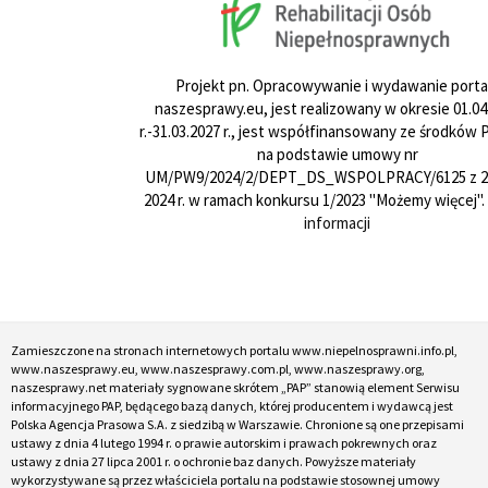
Projekt pn. Opracowywanie i wydawanie porta
naszesprawy.eu, jest realizowany w okresie 01.04
r.-31.03.2027 r., jest współfinansowany ze środków
na podstawie umowy nr
UM/PW9/2024/2/DEPT_DS_WSPOLPRACY/6125 z 24
2024 r. w ramach konkursu 1/2023 "Możemy więcej".
informacji
Zamieszczone na stronach internetowych portalu www.niepelnosprawni.info.pl,
www.naszesprawy.eu, www.naszesprawy.com.pl, www.naszesprawy.org,
naszesprawy.net materiały sygnowane skrótem „PAP” stanowią element Serwisu
informacyjnego PAP, będącego bazą danych, której producentem i wydawcą jest
Polska Agencja Prasowa S.A. z siedzibą w Warszawie. Chronione są one przepisami
ustawy z dnia 4 lutego 1994 r. o prawie autorskim i prawach pokrewnych oraz
ustawy z dnia 27 lipca 2001 r. o ochronie baz danych. Powyższe materiały
wykorzystywane są przez właściciela portalu na podstawie stosownej umowy