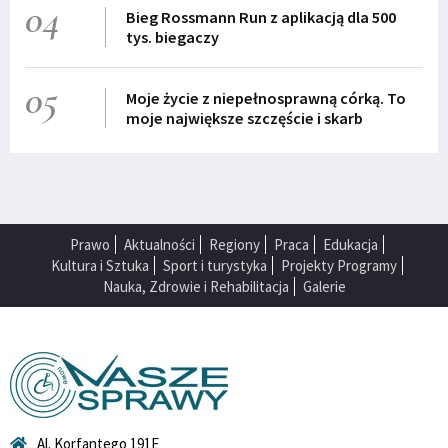
04
Bieg Rossmann Run z aplikacją dla 500
tys. biegaczy
05
Moje życie z niepełnosprawną córką. To
moje największe szczęście i skarb
Prawo
Aktualności
Regiony
Praca
Edukacja
Kultura i Sztuka
Sport i turystyka
Projekty Programy
Nauka, Zdrowie i Rehabilitacja
Galerie
Al. Korfantego 191E