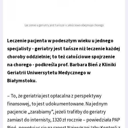
Leczenie u geriatry jest tańsze i całościowo obejmuje chorego
Leczenie pacjenta w podeszłym wieku u jednego
specjalisty - geriatry jest tańsze niż leczenie każdej
choroby oddzielnie; to też całościowe spojrzenie
na chorego - podkreśla prof. Barbara Bień z Kliniki
Geriatrii Uniwersytetu Medycznego w
Białymstoku.
– To, że geriatria jest opłacalna z perspektywy
finansowej, to jest udokumentowane. Na jednym
pacjencie „zarabiamy”, jeżeli trafiłby do geriatry
zamiast do internisty, 1320 zł rocznie – powiedziała PAP
Bień, powołując się na raport Najwyższej Izby Kontroli z