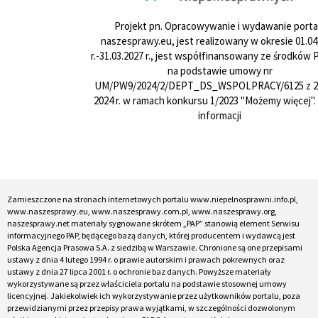
Projekt pn. Opracowywanie i wydawanie porta
naszesprawy.eu, jest realizowany w okresie 01.04
r.-31.03.2027 r., jest współfinansowany ze środków
na podstawie umowy nr
UM/PW9/2024/2/DEPT_DS_WSPOLPRACY/6125 z 24
2024 r. w ramach konkursu 1/2023 "Możemy więcej".
informacji
Zamieszczone na stronach internetowych portalu www.niepelnosprawni.info.pl,
www.naszesprawy.eu, www.naszesprawy.com.pl, www.naszesprawy.org,
naszesprawy.net materiały sygnowane skrótem „PAP” stanowią element Serwisu
informacyjnego PAP, będącego bazą danych, której producentem i wydawcą jest
Polska Agencja Prasowa S.A. z siedzibą w Warszawie. Chronione są one przepisami
ustawy z dnia 4 lutego 1994 r. o prawie autorskim i prawach pokrewnych oraz
ustawy z dnia 27 lipca 2001 r. o ochronie baz danych. Powyższe materiały
wykorzystywane są przez właściciela portalu na podstawie stosownej umowy
licencyjnej. Jakiekolwiek ich wykorzystywanie przez użytkowników portalu, poza
przewidzianymi przez przepisy prawa wyjątkami, w szczególności dozwolonym