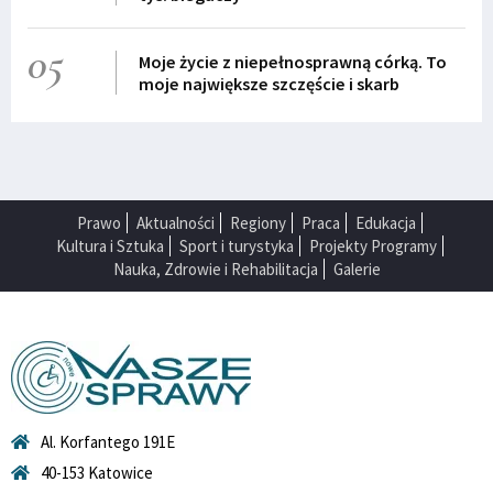
05
Moje życie z niepełnosprawną córką. To
moje największe szczęście i skarb
Prawo
Aktualności
Regiony
Praca
Edukacja
Kultura i Sztuka
Sport i turystyka
Projekty Programy
Nauka, Zdrowie i Rehabilitacja
Galerie
Al. Korfantego 191E
40-153 Katowice