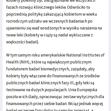
kobiety powinny być uwzględniane we wszystkich
fazach rozwoju klinicznego leków. Odwróciło to
poprzednią politykę zakazującą kobietom w wieku
rozrodczym udziału we wczesnych badaniach po
ujawnieniu się wad wrodzonych w wyniku narażenia na
nowe leki (kobiety w ciąży są nadal wykluczane z
większości badań).
W tym samym roku amerykańskie National Institutes of
Health (NIH), które są największym publicznym
fundatorem badań biomedycznych, zażądały, aby
kobiety były włączane do finansowanych ze środków
publicznych badań klinicznych fazy III, gdy leki są
testowane na dużych populacjach. Unia Europejska
poszła w ich ślady, opracowując zestaw wytycznych dla
finansowanych przez siebie badań. Wciąż jednak więcej
badań wczesnej fazy dotyczy samców zwierząt, a