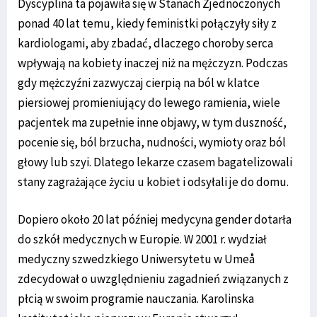
Dyscyplina ta pojawiła się w Stanach Zjednoczonych
ponad 40 lat temu, kiedy feministki połączyły siły z
kardiologami, aby zbadać, dlaczego choroby serca
wpływają na kobiety inaczej niż na mężczyzn. Podczas
gdy mężczyźni zazwyczaj cierpią na ból w klatce
piersiowej promieniujący do lewego ramienia, wiele
pacjentek ma zupełnie inne objawy, w tym duszność,
pocenie się, ból brzucha, nudności, wymioty oraz ból
głowy lub szyi. Dlatego lekarze czasem bagatelizowali
stany zagrażające życiu u kobiet i odsyłali je do domu.
Dopiero około 20 lat później medycyna gender dotarła
do szkół medycznych w Europie. W 2001 r. wydział
medyczny szwedzkiego Uniwersytetu w Umeå
zdecydował o uwzględnieniu zagadnień związanych z
płcią w swoim programie nauczania. Karolinska