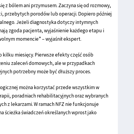
 się z bólem ani przymusem. Zaczyna się od rozmowy,
ci, przebytych porodów lub operacji. Dopiero później
nalnego. Jeżeli diagnostyka dotyczy intymnych
mają zgoda pacjenta, wyjaśnienie każdego etapu i
olnym momencie” – wyjaśnił ekspert.
o kilku miesięcy. Pierwsze efekty część osób
ożeniu zaleceń domowych, ale w przypadkach
jnych potrzebny może być dłuższy proces.
kologicznej można korzystać przede wszystkim w
apii, poradniach rehabilitacyjnych oraz wybranych
h z lekarzami. W ramach NFZ nie funkcjonuje
a ścieżka świadczeń określanych wprost jako