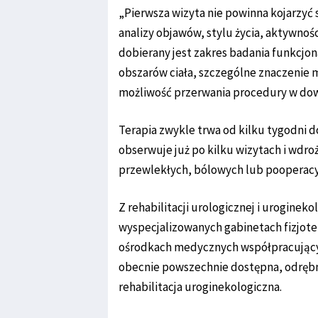
„Pierwsza wizyta nie powinna kojarzyć
analizy objawów, stylu życia, aktywnoś
dobierany jest zakres badania funkcjo
obszarów ciała, szczególne znaczenie 
możliwość przerwania procedury w dow
Terapia zwykle trwa od kilku tygodni d
obserwuje już po kilku wizytach i wdr
przewlekłych, bólowych lub pooperacy
Z rehabilitacji urologicznej i urogine
wyspecjalizowanych gabinetach fizjoter
ośrodkach medycznych współpracującyc
obecnie powszechnie dostępna, odrębn
rehabilitacja uroginekologiczna.