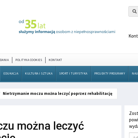
Kont
DANIA
POLITYKA COOKIES
KONTAKT
EDUKACJA
KULTURA I SZTUKA
SPORT I TURYSTYKA
PROJEKTY PROGRAMY
NAU
Nietrzymanie moczu można leczyć poprzez rehabilitację
Zost
powi
czu można leczyć
wyda