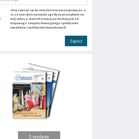
Chcę zapisać się do newslettera naszesprawy.eu, a
co za tym idzie wyrażam zgodę na przesyłanie na
mój adres e-mail informacji pochodzących od
Krajowego Związku Rewizyjnego Spółdzielni
Inwalidów i Spółdzielni Niewidomych.
Zapisz
E-wydanie