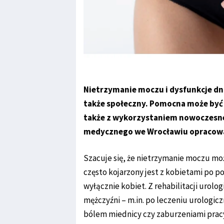
Nietrzymanie moczu i dysfunkcje dn
także społeczny. Pomocna może być 
także z wykorzystaniem nowoczesnej
medycznego we Wrocławiu opracowali
Szacuje się, że nietrzymanie moczu mo
często kojarzony jest z kobietami po p
wyłącznie kobiet. Z rehabilitacji urolo
mężczyźni – m.in. po leczeniu urologic
bólem miednicy czy zaburzeniami pracy