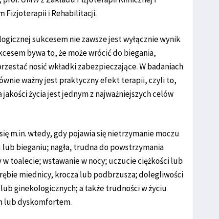
Fizjoterapii i Rehabilitacji.
kologicznej sukcesem nie zawsze jest wyłącznie wynik
kcesem bywa to, że może wrócić do biegania,
przestać nosić wkładki zabezpieczające. W badaniach
wnie ważny jest praktyczny efekt terapii, czyli to,
 jakości życia jest jednym z najważniejszych celów
ć się m.in. wtedy, gdy pojawia się nietrzymanie moczu
u lub bieganiu; nagła, trudna do powstrzymania
w toalecie; wstawanie w nocy; uczucie ciężkości lub
rębie miednicy, krocza lub podbrzusza; dolegliwości
lub ginekologicznych; a także trudności w życiu
m lub dyskomfortem.