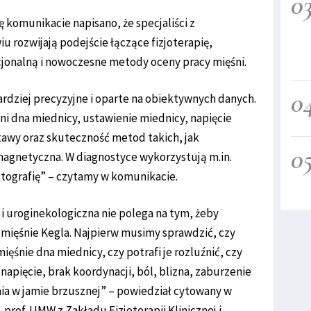
0
komunikacie napisano, że specjaliści z
rozwijają podejście łączące fizjoterapię,
jonalną i nowoczesne metody oceny pracy mięśni.
0
ardziej precyzyjne i oparte na obiektywnych danych.
ni dna miednicy, ustawienie miednicy, napięcie
awy oraz skuteczność metod takich, jak
0
agnetyczna. W diagnostyce wykorzystują m.in.
stografię” – czytamy w komunikacie.
i uroginekologiczna nie polega na tym, żeby
 mięśnie Kegla. Najpierw musimy sprawdzić, czy
ęśnie dna miednicy, czy potrafi je rozluźnić, czy
apięcie, brak koordynacji, ból, blizna, zaburzenie
nia w jamie brzusznej” – powiedział cytowany w
prof. UMW z Zakładu Fizjoterapii Klinicznej i