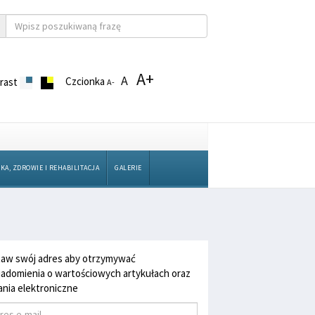
A+
A
Czcionka
rast
A-
KA, ZDROWIE I REHABILITACJA
GALERIE
aw swój adres aby otrzymywać
adomienia o wartościowych artykułach oraz
nia elektroniczne