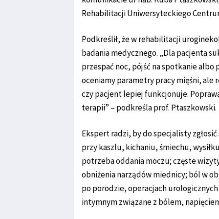
Rehabilitacji Uniwersyteckiego Centrum 
Podkreślił, że w rehabilitacji urogine
badania medycznego. „Dla pacjenta su
przespać noc, pójść na spotkanie albo 
oceniamy parametry pracy mięśni, ale ró
czy pacjent lepiej funkcjonuje. Poprawa
terapii” – podkreśla prof. Ptaszkowski.
Ekspert radzi, by do specjalisty zgłosi
przy kaszlu, kichaniu, śmiechu, wysiłk
potrzeba oddania moczu; częste wizyty 
obniżenia narządów miednicy; ból w ob
po porodzie, operacjach urologicznych 
intymnym związane z bólem, napięcie