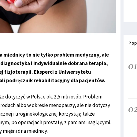
Pop
a miednicy to nie tylko problem medyczny, ale
0
diagnostyka i indywidualnie dobrana terapia,
 fizjoterapii. Eksperci z Uniwersytetu
 podręcznik rehabilitacyjny dla pacjentów.
że dotyczyć w Polsce ok. 2,5 mln osób. Problem
0
orodach albo w okresie menopauzy, ale nie dotyczy
gicznej i uroginekologicznej korzystają także
znym, po operacjach prostaty, z parciami naglącymi,
 mięśni dna miednicy.