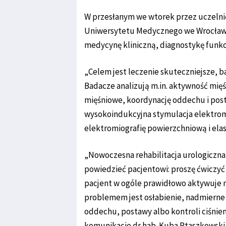
W przesłanym we wtorek przez uczelnię 
Uniwersytetu Medycznego we Wrocławiu 
medycynę kliniczną, diagnostykę funkc
„Celem jest leczenie skuteczniejsze, b
Badacze analizują m.in. aktywność mięś
mięśniowe, koordynację oddechu i post
wysokoindukcyjna stymulacja elektrom
elektromiografię powierzchniową i ela
„Nowoczesna rehabilitacja urologiczna 
powiedzieć pacjentowi: proszę ćwiczyć
pacjent w ogóle prawidłowo aktywuje mi
problemem jest osłabienie, nadmierne n
oddechu, postawy albo kontroli ciśnie
komunikacie dr hab. Kuba Ptaszkowski, 