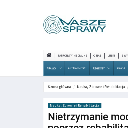
PATRONATY MEDIALNE
O NAS
LINKI
E-WY
AKTUALNOŚCI
PRACA
PRAWO
REGIONY
Strona główna
Nauka, Zdrowie i Rehabilitacja
Nauka, Zdrowie i Rehabilitacja
Nietrzymanie mo