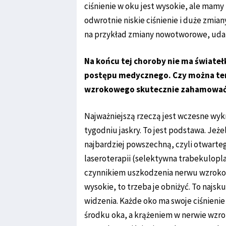
ciśnienie w oku jest wysokie, ale mam
odwrotnie niskie ciśnienie i duże zmia
na przykład zmiany nowotworowe, uda
Na końcu tej choroby nie ma świateł
postępu medycznego. Czy można ten
wzrokowego skutecznie zahamować? 
Najważniejszą rzeczą jest wczesne wyk
tygodniu jaskry. To jest podstawa. Jeże
najbardziej powszechną, czyli otwarte
laseroterapii (selektywna trabekulopla
czynnikiem uszkodzenia nerwu wzrokoweg
wysokie, to trzeba je obniżyć. To najs
widzenia. Każde oko ma swoje ciśnien
środku oka, a krążeniem w nerwie wzrok