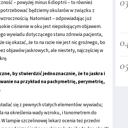
0
ność – powyżej minus 6 dioptrii – to również
m potrzebować będziemy okularów w związku z
zowzrocznością. Natomiast – odpowiadając już
sokie ciśnienie w oku jest niepokojącym objawem.
ego wywiadu dotyczącego stanu zdrowia pacjenta,
0
 się okazać, że to na razie nie jest nic groźnego, bo
z objawów jaskrowych, ale niestety, najczęściej w
krę.
0
czne, by stwierdzić jednoznacznie, że to jaskra i
rowanie na przykład na pachymetrię, perymetrię,
.
kładać się z pewnych stałych elementów: wywiadu;
la na określenia wady wzroku, i tonometrem do
W lampie szczelinowej lekarz ocenia też przedni