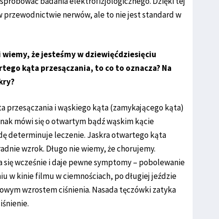
spróbować badania elektrofizjologicznego. Dzięki tej
przewodnictwie nerwów, ale to nie jest standard w
i wiemy, że jesteśmy w dziewięćdziesięciu
tego kąta przesączania, to co to oznacza? Na
kry?
ta przesączania i wąskiego kąta (zamykającego kąta)
ednak mówi się o otwartym bądź wąskim kącie
dę determinuje leczenie. Jaskra otwartego kąta
kradnie wzrok. Długo nie wiemy, że chorujemy.
a się wcześnie i daje pewne symptomy – pobolewanie
u w kinie filmu w ciemnościach, po długiej jeździe
sowym wzrostem ciśnienia. Nasada tęczówki zatyka
iśnienie.