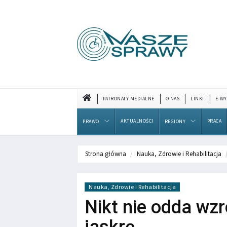
PATRONATY MEDIALNE
O NAS
LINKI
E-WY
AKTUALNOŚCI
PRACA
PRAWO
REGIONY
Strona główna
Nauka, Zdrowie i Rehabilitacja
Nauka, Zdrowie i Rehabilitacja
Nikt nie odda wz