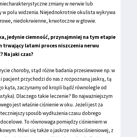
y niecharakterystyczne zmiany w nerwie lub
ny w polu widzenia. Niejednokrotnie okulista wykrywa
rowe, niedokrwienne, krwotoczne w głowie.
ka, jedynie ciemność, przynajmniej na tym etapie
 trwający latami proces niszczenia nerwu
Na jaki czas?
rycie choroby, stąd różne badania przesiewowe np. w
li pacjent przychodzi do nas z rozpoznaną jaskrą, tą
go kąta, zaczynamy od kropli bądź równolegle od
styka). Dlaczego takie leczenie? Bo najważniejszym
o jest właśnie ciśnienie w oku. Jeżeli jest za
kuteczniejszy sposób wydłużenia czasu dobrego
ie docelowe. To równowaga pomiędzy ciśnieniem w
owym. Mówi się także o jaskrze niskociśnieniowej, z