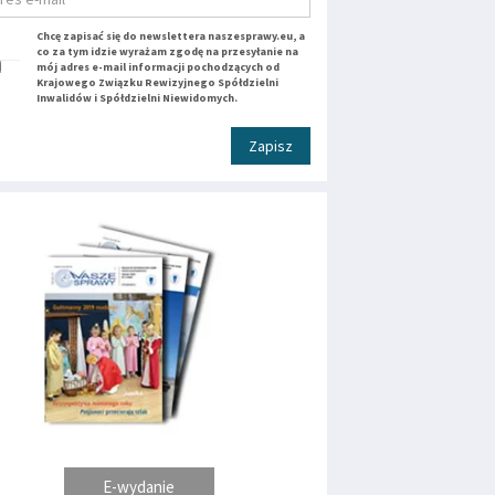
Chcę zapisać się do newslettera naszesprawy.eu, a
co za tym idzie wyrażam zgodę na przesyłanie na
mój adres e-mail informacji pochodzących od
Krajowego Związku Rewizyjnego Spółdzielni
Inwalidów i Spółdzielni Niewidomych.
Zapisz
E-wydanie