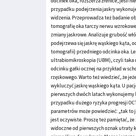
odcinek oka, rozszerza źrenice, jeśli n
przypadku podejrzenia jaskry wykonuj
widzenia. Przeprowadza też badanie o
tomografię oka tarczy nerwu wzrokoweg
zmiany jaskrowe. Analizuje grubość wł
podejrzewa się jaskrę wąskiego kąta, o
tomografii) przedniego odcinka oka. Le
ultrabiomikroskopia (UBM), czyli taka
odcinku gałki ocznej na przykład w sch
rzęskowego. Warto też wiedzieć, że je
wykluczyć jaskrę wąskiego kąta. U pac
pierwszych dwóch latach wykonujemy ba
przypadku dużego ryzyka progresji OCT
parametrów może powiedzieć: „tak to je
jest oczywiste. Proszę też pamiętać, że
widoczne od pierwszych oznak utraty 