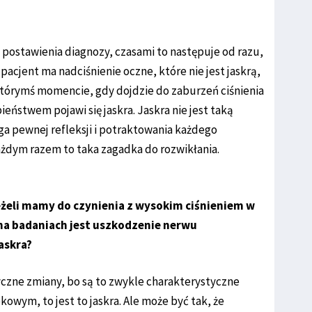
o postawienia diagnozy, czasami to następuje od razu,
acjent ma nadciśnienie oczne, które nie jest jaskrą,
tórymś momencie, gdy dojdzie do zaburzeń ciśnienia
ństwem pojawi się jaskra. Jaskra nie jest taką
a pewnej refleksji i potraktowania każdego
żdym razem to taka zagadka do rozwikłania.
eżeli mamy do czynienia z wysokim ciśnieniem w
 na badaniach jest uszkodzenie nerwu
askra?
yczne zmiany, bo są to zwykle charakterystyczne
owym, to jest to jaskra. Ale może być tak, że