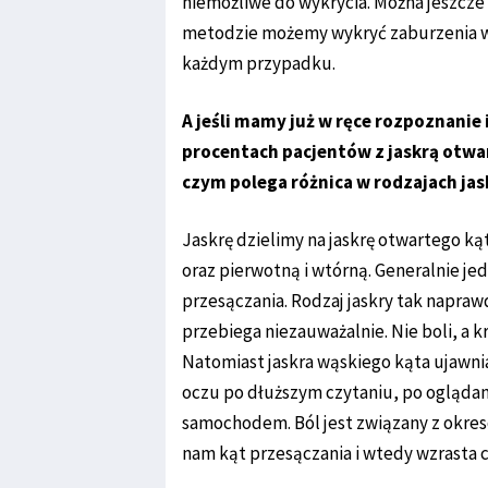
niemożliwe do wykrycia. Można jeszcze 
metodzie możemy wykryć zaburzenia w 
każdym przypadku.
A jeśli mamy już w ręce rozpoznanie 
procentach pacjentów z jaskrą otwar
czym polega różnica w rodzajach jas
Jaskrę dzielimy na jaskrę otwartego ką
oraz pierwotną i wtórną. Generalnie j
przesączania. Rodzaj jaskry tak napraw
przebiega niezauważalnie. Nie boli, a 
Natomiast jaskra wąskiego kąta ujawni
oczu po dłuższym czytaniu, po oglądani
samochodem. Ból jest związany z okre
nam kąt przesączania i wtedy wzrasta c