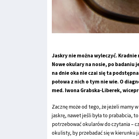
Jaskry nie można wyleczyć. Kradnie n
Nowe okulary na nosie, po badaniu j
na dnie oka nie czai się ta podstępn
połowa z nich o tym nie wie. O diagno
med. Iwona Grabska-Liberek, wicep
Zacznę może od tego, że jeżeli mamy w 
jaskrę, nawet jeśli była to prababcia,
potrzebować okularów do czytania – czyli
okulisty, by przebadać się w kierunku j