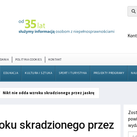
Kont
DANIA
POLITYKA COOKIES
KONTAKT
EDUKACJA
KULTURA I SZTUKA
SPORT I TURYSTYKA
PROJEKTY PROGRAMY
NAU
Nikt nie odda wzroku skradzionego przez jaskrę
Zost
powi
roku skradzionego przez
wyda