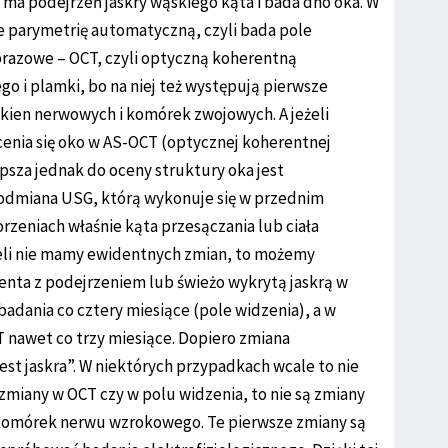
ie ma podejrzeń jaskry wąskiego kąta i bada dno oka. W
e parymetrię automatyczną, czyli bada pole
brazowe – OCT, czyli optyczną koherentną
o i plamki, bo na niej też występują pierwsze
ókien nerwowych i komórek zwojowych. A jeżeli
cenia się oko w AS-OCT (optycznej koherentnej
psza jednak do oceny struktury oka jest
 odmiana USG, którą wykonuje się w przednim
orzeniach właśnie kąta przesączania lub ciała
żeli nie mamy ewidentnych zmian, to możemy
jenta z podejrzeniem lub świeżo wykrytą jaskrą w
dania co cztery miesiące (pole widzenia), a w
 nawet co trzy miesiące. Dopiero zmiana
st jaskra”. W niektórych przypadkach wcale to nie
 zmiany w OCT czy w polu widzenia, to nie są zmiany
komórek nerwu wzrokowego. Te pierwsze zmiany są