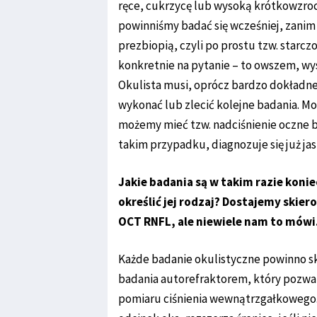
ręce, cukrzycę lub wysoką krótkowzrocz
powinniśmy badać się wcześniej, zani
prezbiopią, czyli po prostu tzw. starc
konkretnie na pytanie – to owszem, wy
Okulista musi, oprócz bardzo dokładn
wykonać lub zlecić kolejne badania. Może
możemy mieć tzw. nadciśnienie oczne be
takim przypadku, diagnozuje się już jas
Jakie badania są w takim razie konie
określić jej rodzaj? Dostajemy skie
OCT RNFL, ale niewiele nam to mówi
Każde badanie okulistyczne powinno s
badania autorefraktorem, który pozwa
pomiaru ciśnienia wewnątrzgałkowego. 