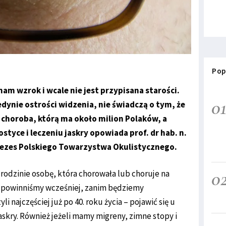
Pop
am wzrok i wcale nie jest przypisana starości.
0
edynie ostrości widzenia, nie świadczą o tym, że
a choroba, którą ma około milion Polaków, a
styce i leczeniu jaskry opowiada prof. dr hab. n.
rezes Polskiego Towarzystwa Okulistycznego.
0
rodzinie osobę, która chorowała lub choruje na
 to powinniśmy wcześniej, zanim będziemy
 najczęściej już po 40. roku życia – pojawić się u
askry. Również jeżeli mamy migreny, zimne stopy i