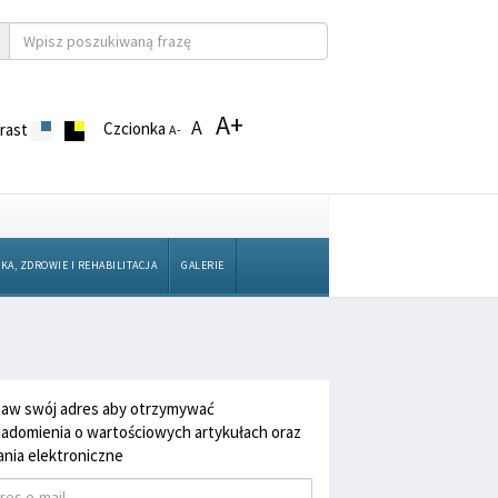
A+
A
Czcionka
rast
A-
KA, ZDROWIE I REHABILITACJA
GALERIE
aw swój adres aby otrzymywać
adomienia o wartościowych artykułach oraz
nia elektroniczne