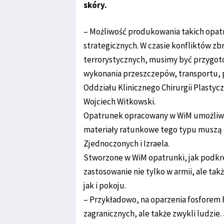
skóry.
– Możliwość produkowania takich opat
strategicznych. W czasie konfliktów z
terrorystycznych, musimy być przygoto
wykonania przeszczepów, transportu, 
Oddziału Klinicznego Chirurgii Plastyc
Wojciech Witkowski.
Opatrunek opracowany w WiM umożliwia
materiały ratunkowe tego typu muszą 
Zjednoczonych i Izraela.
Stworzone w WiM opatrunki, jak podkre
zastosowanie nie tylko w armii, ale ta
jak i pokoju.
– Przykładowo, na oparzenia fosforem b
zagranicznych, ale także zwykli ludzi