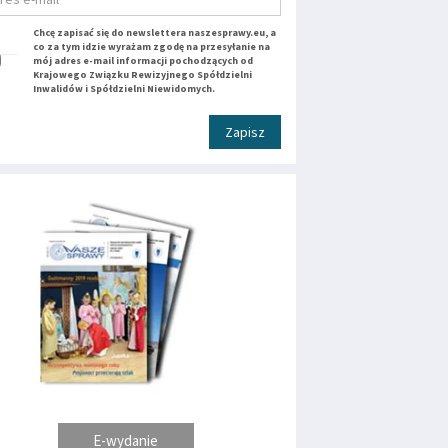
Chcę zapisać się do newslettera naszesprawy.eu, a
co za tym idzie wyrażam zgodę na przesyłanie na
mój adres e-mail informacji pochodzących od
Krajowego Związku Rewizyjnego Spółdzielni
Inwalidów i Spółdzielni Niewidomych.
Zapisz
E-wydanie