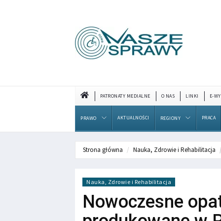
PATRONATY MEDIALNE
O NAS
LINKI
E-WY
AKTUALNOŚCI
PRACA
PRAWO
REGIONY
Strona główna
Nauka, Zdrowie i Rehabilitacja
Nauka, Zdrowie i Rehabilitacja
Nowoczesne opat