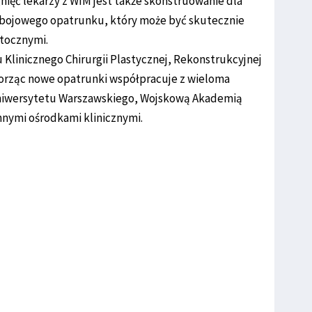
nięć lekarzy z WIM jest także skonstruowanie dla
bojowego opatrunku, który może być skutecznie
tocznymi.
 Klinicznego Chirurgii Plastycznej, Rekonstrukcyjnej
worząc nowe opatrunki współpracuje z wieloma
niwersytetu Warszawskiego, Wojskową Akademią
nnymi ośrodkami klinicznymi.