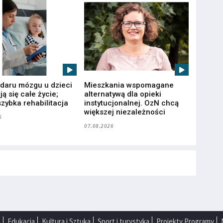
udaru mózgu u dzieci
Mieszkania wspomagane
ą się całe życie;
alternatywą dla opieki
zybka rehabilitacja
instytucjonalnej. OzN chcą
większej niezależności
6
07.08.2026
a
Edukacja
Kultura i Sztuka
Sport i turystyka
Projekty Programy