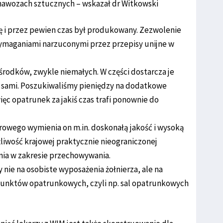
nawozach sztucznych – wskazał dr Witkowski
ę i przez pewien czas był produkowany. Zezwolenie
wymaganiami narzuconymi przez przepisy unijne w
odków, zwykle niemałych. W części dostarcza je
e sami. Poszukiwaliśmy pieniędzy na dodatkowe
więc opatrunek za jakiś czas trafi ponownie do
owego wymienia on m.in. doskonałą jakość i wysoką
iwość krajowej praktycznie nieograniczonej
ia w zakresie przechowywania.
nie na osobiste wyposażenia żołnierza, ale na
punktów opatrunkowych, czyli np. sal opatrunkowych