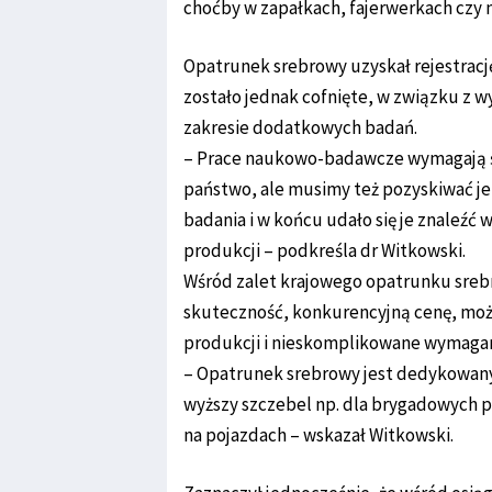
choćby w zapałkach, fajerwerkach czy 
Opatrunek srebrowy uzyskał rejestracj
zostało jednak cofnięte, w związku z 
zakresie dodatkowych badań.
– Prace naukowo-badawcze wymagają śr
państwo, ale musimy też pozyskiwać j
badania i w końcu udało się je znaleźć 
produkcji – podkreśla dr Witkowski.
Wśród zalet krajowego opatrunku srebr
skuteczność, konkurencyjną cenę, możl
produkcji i nieskomplikowane wymagan
– Opatrunek srebrowy jest dedykowany 
wyższy szczebel np. dla brygadowych 
na pojazdach – wskazał Witkowski.