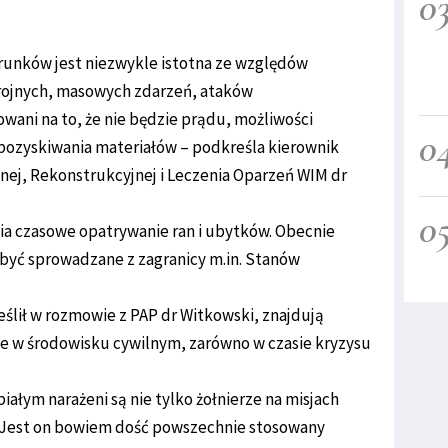
0
runków jest niezwykle istotna ze względów
brojnych, masowych zdarzeń, ataków
wani na to, że nie będzie prądu, możliwości
0
pozyskiwania materiałów – podkreśla kierownik
znej, Rekonstrukcyjnej i Leczenia Oparzeń WIM dr
0
 czasowe opatrywanie ran i ubytków. Obecnie
być sprowadzane z zagranicy m.in. Stanów
ślił w rozmowie z PAP dr Witkowski, znajdują
kże w środowisku cywilnym, zarówno w czasie kryzysu
iałym narażeni są nie tylko żołnierze na misjach
e. Jest on bowiem dość powszechnie stosowany