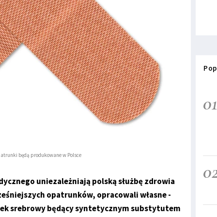
Pop
0
atrunki będą produkowane w Polsce
0
ycznego uniezależniają polską służbę zdrowia
eśniejszych opatrunków, opracowali własne -
unek srebrowy będący syntetycznym substytutem