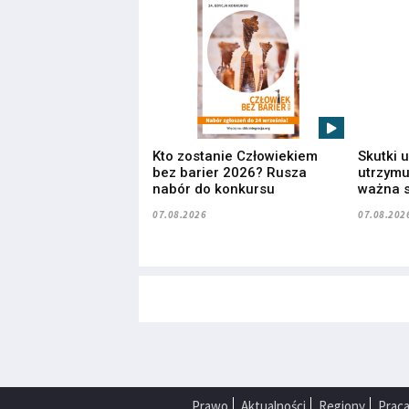
Kto zostanie Człowiekiem
Skutki 
bez barier 2026? Rusza
utrzymuj
nabór do konkursu
ważna s
07.08.2026
07.08.202
Prawo
Aktualności
Regiony
Prac