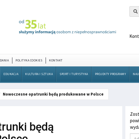
Kont
DANIA
POLITYKA COOKIES
KONTAKT
EDUKACJA
KULTURA I SZTUKA
SPORT I TURYSTYKA
PROJEKTY PROGRAMY
NAU
Nowoczesne opatrunki będą produkowane w Polsce
Zost
powi
runki będą
wyda