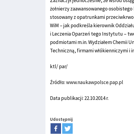
Zaznaczył jednocześnie, że wśród osiąg
żołnierzy zaawansowanego osobistego 
stosowany z opatrunkami przeciwkrwo
WiM – jak podkreśla kierownik Oddziału
i Leczenia Oparzeń tego Instytutu – t
podmiotami m.in. Wydziałem Chemii U
Techniczną, firmami włókienniczymi i i
ktl/ par/
Źródło:
www.naukawpolsce.pap.pl
Data publikacji: 22.10.2014 r.
Udostępnij