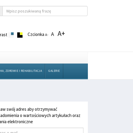
A+
A
Czcionka
rast
A-
KA, ZDROWIE I REHABILITACJA
GALERIE
aw swój adres aby otrzymywać
adomienia o wartościowych artykułach oraz
nia elektroniczne