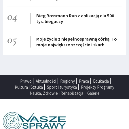
04
Bieg Rossmann Run z aplikacją dla 500
tys. biegaczy
05
Moje życie z niepełnosprawną córką. To
moje największe szczęście i skarb
Prawo
Aktualności
Regiony
Praca
Edukacja
Kultura i Sztuka
Sport i turystyka
Projekty Programy
Nauka, Zdrowie i Rehabilitacja
Galerie