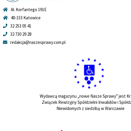
Al. Korfantego 191E
40-153 Katowice
32 253 05 41
32 730 29 28
redakcja@naszesprawy.com.pl
Wydawcą magazynu „nowe Nasze Sprawy” jest Kr
Związek Rewizyjny Spółdzielni Inwalidów i Spółdz
Niewidomych z siedzibą w Warszawie