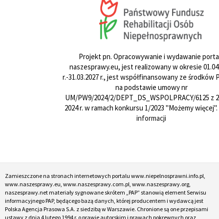
Projekt pn. Opracowywanie i wydawanie porta
naszesprawy.eu, jest realizowany w okresie 01.04
r.-31.03.2027 r., jest współfinansowany ze środków
na podstawie umowy nr
UM/PW9/2024/2/DEPT_DS_WSPOLPRACY/6125 z 24
2024 r. w ramach konkursu 1/2023 "Możemy więcej".
informacji
Zamieszczone na stronach internetowych portalu www.niepelnosprawni.info.pl,
www.naszesprawy.eu, www.naszesprawy.com.pl, www.naszesprawy.org,
naszesprawy.net materiały sygnowane skrótem „PAP” stanowią element Serwisu
informacyjnego PAP, będącego bazą danych, której producentem i wydawcą jest
Polska Agencja Prasowa S.A. z siedzibą w Warszawie. Chronione są one przepisami
ustawy z dnia 4 lutego 1994 r. o prawie autorskim i prawach pokrewnych oraz