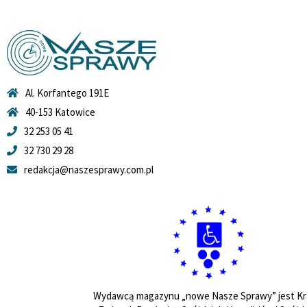
Al. Korfantego 191E
40-153 Katowice
32 253 05 41
32 730 29 28
redakcja@naszesprawy.com.pl
Wydawcą magazynu „nowe Nasze Sprawy” jest Kr