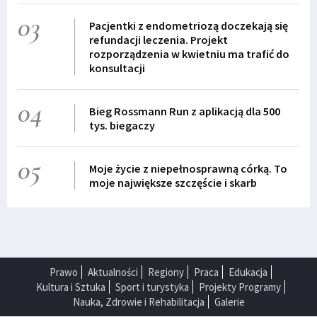
03
Pacjentki z endometriozą doczekają się
refundacji leczenia. Projekt
rozporządzenia w kwietniu ma trafić do
konsultacji
04
Bieg Rossmann Run z aplikacją dla 500
tys. biegaczy
05
Moje życie z niepełnosprawną córką. To
moje największe szczęście i skarb
Prawo
Aktualności
Regiony
Praca
Edukacja
Kultura i Sztuka
Sport i turystyka
Projekty Programy
Nauka, Zdrowie i Rehabilitacja
Galerie