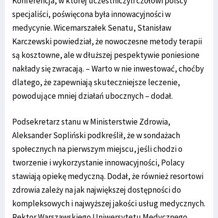
Konferencja, w której uczestniczyli czołowi polscy
specjaliści, poświęcona była innowacyjności w
medycynie. Wicemarszałek Senatu, Stanisław
Karczewski powiedział, że nowoczesne metody terapii
są kosztowne, ale w dłuższej pespektywie poniesione
nakłady się zwracają. – Warto w nie inwestować, choćby
dlatego, że zapewniają skuteczniejsze leczenie,
powodujące mniej działań ubocznych – dodał.
Podsekretarz stanu w Ministerstwie Zdrowia,
Aleksander Sopliński podkreślił, że w sondażach
społecznych na pierwszym miejscu, jeśli chodzi o
tworzenie i wykorzystanie innowacyjności, Polacy
stawiają opiekę medyczną. Dodał, że również resortowi
zdrowia zależy na jak największej dostępności do
kompleksowych i najwyższej jakości usług medycznych.
Rektor Warszawskiego Uniwersytetu Medycznego,