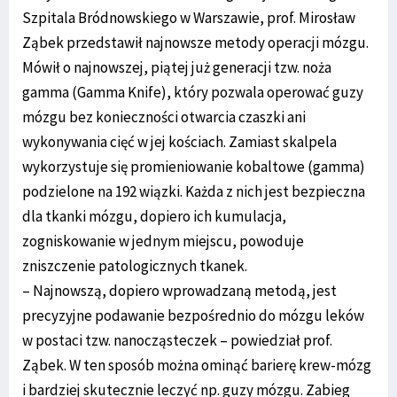
Szpitala Bródnowskiego w Warszawie, prof. Mirosław
Ząbek przedstawił najnowsze metody operacji mózgu.
Mówił o najnowszej, piątej już generacji tzw. noża
gamma (Gamma Knife), który pozwala operować guzy
mózgu bez konieczności otwarcia czaszki ani
wykonywania cięć w jej kościach. Zamiast skalpela
wykorzystuje się promieniowanie kobaltowe (gamma)
podzielone na 192 wiązki. Każda z nich jest bezpieczna
dla tkanki mózgu, dopiero ich kumulacja,
zogniskowanie w jednym miejscu, powoduje
zniszczenie patologicznych tkanek.
– Najnowszą, dopiero wprowadzaną metodą, jest
precyzyjne podawanie bezpośrednio do mózgu leków
w postaci tzw. nanocząsteczek – powiedział prof.
Ząbek. W ten sposób można ominąć barierę krew-mózg
i bardziej skutecznie leczyć np. guzy mózgu. Zabieg