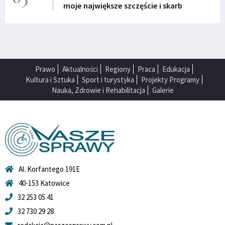
moje największe szczęście i skarb
Prawo
Aktualności
Regiony
Praca
Edukacja
Kultura i Sztuka
Sport i turystyka
Projekty Programy
Nauka, Zdrowie i Rehabilitacja
Galerie
Al. Korfantego 191E
40-153 Katowice
32 253 05 41
32 730 29 28